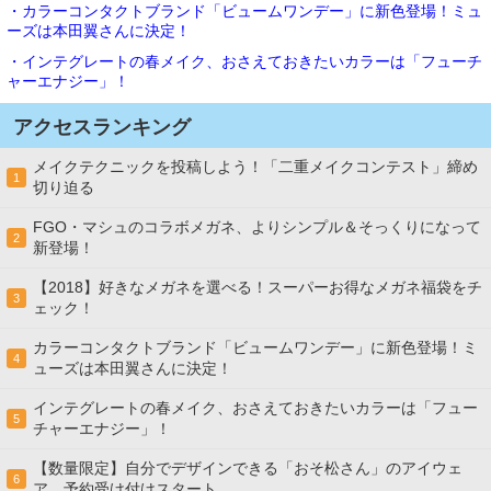
・カラーコンタクトブランド「ビュームワンデー」に新色登場！ミュ
ーズは本田翼さんに決定！
・インテグレートの春メイク、おさえておきたいカラーは「フューチ
ャーエナジー」！
アクセスランキング
メイクテクニックを投稿しよう！「二重メイクコンテスト」締め
1
切り迫る
FGO・マシュのコラボメガネ、よりシンプル＆そっくりになって
2
新登場！
【2018】好きなメガネを選べる！スーパーお得なメガネ福袋をチ
3
ェック！
カラーコンタクトブランド「ビュームワンデー」に新色登場！ミ
4
ューズは本田翼さんに決定！
インテグレートの春メイク、おさえておきたいカラーは「フュー
5
チャーエナジー」！
【数量限定】自分でデザインできる「おそ松さん」のアイウェ
6
ア、予約受け付けスタート