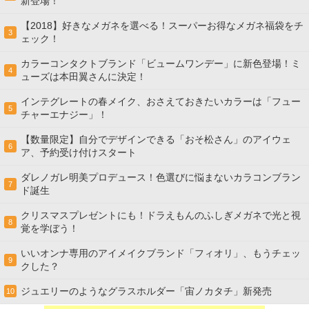
新登場！
【2018】好きなメガネを選べる！スーパーお得なメガネ福袋をチ
3
ェック！
カラーコンタクトブランド「ビュームワンデー」に新色登場！ミ
4
ューズは本田翼さんに決定！
インテグレートの春メイク、おさえておきたいカラーは「フュー
5
チャーエナジー」！
【数量限定】自分でデザインできる「おそ松さん」のアイウェ
6
ア、予約受け付けスタート
ダレノガレ明美プロデュース！色選びに悩まないカラコンブラン
7
ド誕生
クリスマスプレゼントにも！ドラえもんのふしぎメガネで光と視
8
覚を学ぼう！
いいオンナ専用のアイメイクブランド「フィオリ」、もうチェッ
9
クした？
ジュエリーのようなグラスホルダー「宙ノカタチ」新発売
10