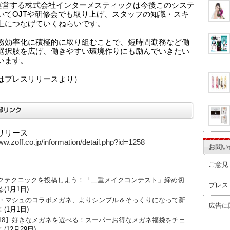
fを運営する株式会社インターメスティックは今後このシステ
いてOJTや研修会でも取り上げ、スタッフの知識・スキ
上につなげていくねらいです。
務効率化に積極的に取り組むことで、短時間勤務など働
選択肢を広げ、働きやすい環境作りにも励んでいきたい
います。
はプレスリリースより）
リリース
ww.zoff.co.jp/information/detail.php?id=1258
お問い
ご意見
クテクニックを投稿しよう！「二重メイクコンテスト」締め切
プレス
る
(1月1日)
O・マシュのコラボメガネ、よりシンプル＆そっくりになって新
広告に
！
(1月1日)
018】好きなメガネを選べる！スーパーお得なメガネ福袋をチェ
！
(12月29日)