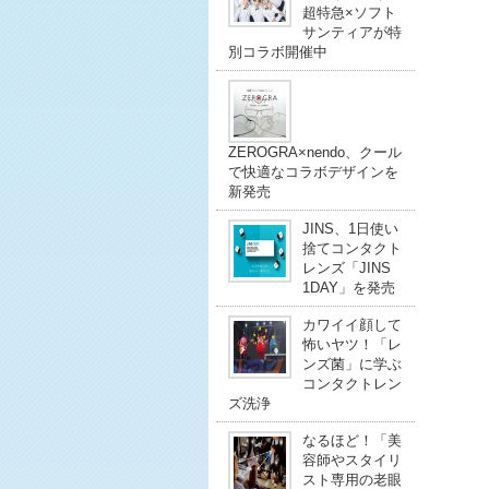
超特急×ソフト
サンティアが特
別コラボ開催中
ZEROGRA×nendo、クール
で快適なコラボデザインを
新発売
JINS、1日使い
捨てコンタクト
レンズ「JINS
1DAY」を発売
カワイイ顔して
怖いヤツ！「レ
ンズ菌」に学ぶ
コンタクトレン
ズ洗浄
なるほど！「美
容師やスタイリ
スト専用の老眼