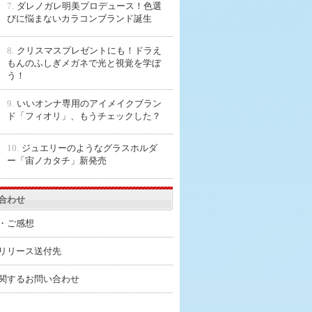
7.
ダレノガレ明美プロデュース！色選
びに悩まないカラコンブランド誕生
8.
クリスマスプレゼントにも！ドラえ
もんのふしぎメガネで光と視覚を学ぼ
う！
9.
いいオンナ専用のアイメイクブラン
ド「フィオリ」、もうチェックした？
10.
ジュエリーのようなグラスホルダ
ー「宙ノカタチ」新発売
合わせ
・ご感想
リリース送付先
関するお問い合わせ