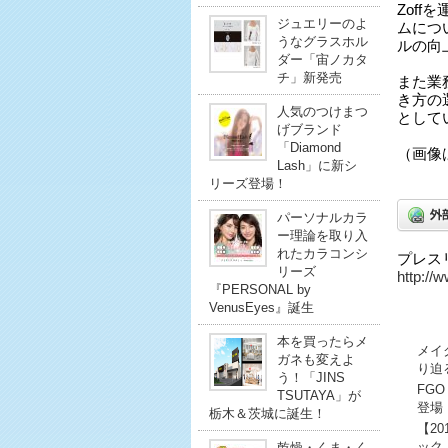
Zof
ジュエリーのよ
ムにつ
うなグラスホル
ルの向
ダー「宙ノカタ
チ」新発売
また業
き方の
人気のつけまつ
として
げブランド
「Diamond
（画像
Lash」に新シ
リーズ登場！
パーソナルカラ
ー理論を取り入
れたカラコンシ
プレス
リーズ
http://w
『PERSONAL by
VenusEyes』誕生
本を買ったらメ
メイ
ガネも変えよ
り迫
う！「JINS
FG
TSUTAYA」が
登場
栃木＆茨城に誕生！
【2
ック
乾燥・くま・く