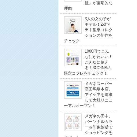
鏡」が画期的な
理由
3人の女の子が
モデル！Zoff×
田中里奈コレク
ションの新作を
チェック
1000円でこん
なにかわいい！
こんなに使え
る！3COINSの
限定コフレをチェック！
メガネスーパー
高田馬場本店、
アイケアを追求
して大胆リニュ
ーアルオープン！
メガネの田中、
パーソナルカラ
ー＆印象診断で
ショッピングを