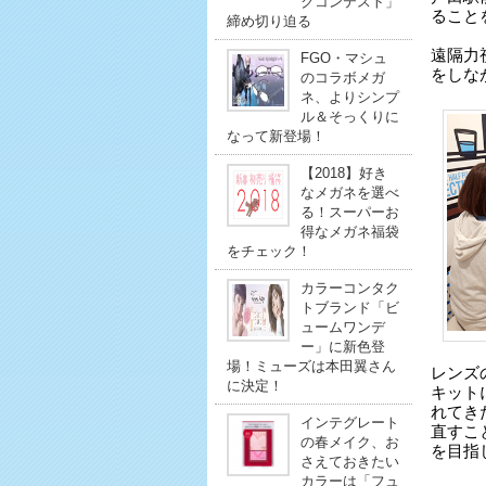
クコンテスト」
ること
締め切り迫る
遠隔力
FGO・マシュ
をしな
のコラボメガ
ネ、よりシンプ
ル＆そっくりに
なって新登場！
【2018】好き
なメガネを選べ
る！スーパーお
得なメガネ福袋
をチェック！
カラーコンタク
トブランド「ビ
ュームワンデ
ー」に新色登
場！ミューズは本田翼さん
レンズ
に決定！
キット
れてき
インテグレート
直すこ
の春メイク、お
を目指
さえておきたい
カラーは「フュ