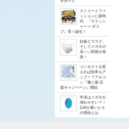
サポート
ストリートファ
ッションに新時
代 『スラッシ
ャー × ポコ
プ』堂々誕生！
妊娠とマスク、
そしてメガネの
深～い関係が発
覚！
コンタクトを変
えれば効率もア
ップ！？アルコ
ン『働く瞳 応
援キャンペーン』開始
年末はメガネが
壊れやすい？！
Zoffが暴いたそ
の理由とは