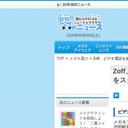
2026年08月08日(土)
TOP
>
メガネ選び
>
Zoff、ビデオ電話
Zo
をス
目のニュース新着
ビデ
メイクテクニッ
クを投稿しよ
メガネブ
う！「二重メイ
戸田駅