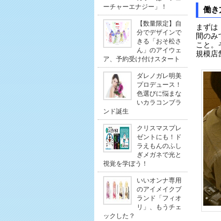
ーチャーエナジー」！
働き
【数量限定】自
まずは「
分でデザインで
間のみ
きる「おそ松さ
こと。
ん」のアイウェ
規模店
ア、予約受け付けスタート
ダレノガレ明美
プロデュース！
色選びに悩まな
いカラコンブラ
ンド誕生
クリスマスプレ
ゼントにも！ド
ラえもんのふし
ぎメガネで光と
視覚を学ぼう！
いいオンナ専用
のアイメイクブ
ランド「フィオ
リ」、もうチェ
ックした？