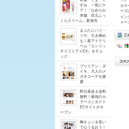
すみ、一気にケ
カラ
ア！「なめらか
ーズ
本舗 目元ふっ
イン
くらクリーム」新発売
ャー
まぶたにハリ・
ツヤ、引き締め
も！新アイクリ
ーム『エンリッ
チリフトアイEX』をチェ
ック
ブリリアン・ダ
イキ、大人のメ
ガネコーデを披
露
即日発送＆送料
無料！最強のカ
ラーコンタクト
ECサイトがオ
ープン
胸キュン＆笑い
で心うるおう！