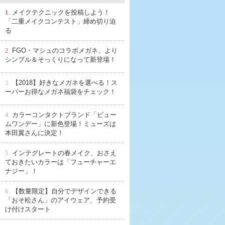
1.
メイクテクニックを投稿しよう！
「二重メイクコンテスト」締め切り迫
る
2.
FGO・マシュのコラボメガネ、より
シンプル＆そっくりになって新登場！
3.
【2018】好きなメガネを選べる！ス
ーパーお得なメガネ福袋をチェック！
4.
カラーコンタクトブランド「ビュー
ムワンデー」に新色登場！ミューズは
本田翼さんに決定！
5.
インテグレートの春メイク、おさえ
ておきたいカラーは「フューチャーエ
ナジー」！
6.
【数量限定】自分でデザインできる
「おそ松さん」のアイウェア、予約受
け付けスタート