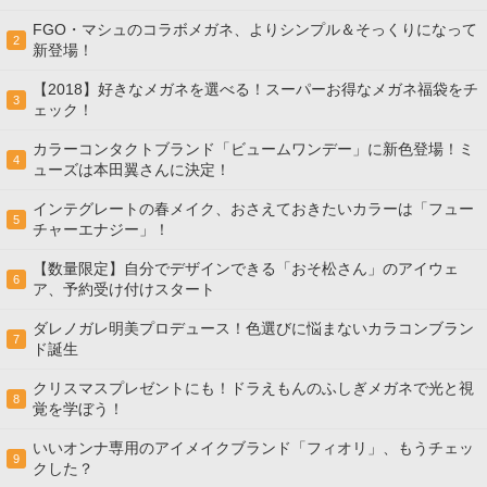
FGO・マシュのコラボメガネ、よりシンプル＆そっくりになって
2
新登場！
【2018】好きなメガネを選べる！スーパーお得なメガネ福袋をチ
3
ェック！
カラーコンタクトブランド「ビュームワンデー」に新色登場！ミ
4
ューズは本田翼さんに決定！
インテグレートの春メイク、おさえておきたいカラーは「フュー
5
チャーエナジー」！
【数量限定】自分でデザインできる「おそ松さん」のアイウェ
6
ア、予約受け付けスタート
ダレノガレ明美プロデュース！色選びに悩まないカラコンブラン
7
ド誕生
クリスマスプレゼントにも！ドラえもんのふしぎメガネで光と視
8
覚を学ぼう！
いいオンナ専用のアイメイクブランド「フィオリ」、もうチェッ
9
クした？