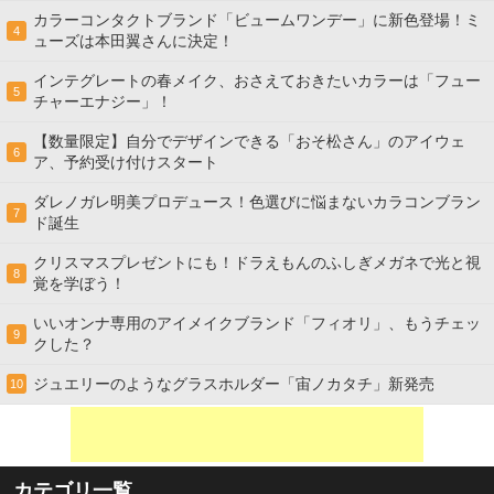
カラーコンタクトブランド「ビュームワンデー」に新色登場！ミ
4
ューズは本田翼さんに決定！
インテグレートの春メイク、おさえておきたいカラーは「フュー
5
チャーエナジー」！
【数量限定】自分でデザインできる「おそ松さん」のアイウェ
6
ア、予約受け付けスタート
ダレノガレ明美プロデュース！色選びに悩まないカラコンブラン
7
ド誕生
クリスマスプレゼントにも！ドラえもんのふしぎメガネで光と視
8
覚を学ぼう！
いいオンナ専用のアイメイクブランド「フィオリ」、もうチェッ
9
クした？
ジュエリーのようなグラスホルダー「宙ノカタチ」新発売
10
カテゴリ一覧