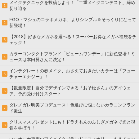
メイクテクニックを投稿しよう！「二重メイクコンテスト」締め
1
切り迫る
FGO・マシュのコラボメガネ、よりシンプル＆そっくりになって
2
新登場！
【2018】好きなメガネを選べる！スーパーお得なメガネ福袋をチ
3
ェック！
カラーコンタクトブランド「ビュームワンデー」に新色登場！ミ
4
ューズは本田翼さんに決定！
インテグレートの春メイク、おさえておきたいカラーは「フュー
5
チャーエナジー」！
【数量限定】自分でデザインできる「おそ松さん」のアイウェ
6
ア、予約受け付けスタート
ダレノガレ明美プロデュース！色選びに悩まないカラコンブラン
7
ド誕生
クリスマスプレゼントにも！ドラえもんのふしぎメガネで光と視
8
覚を学ぼう！
いいオンナ専用のアイメイクブランド「フィオリ」、もうチェッ