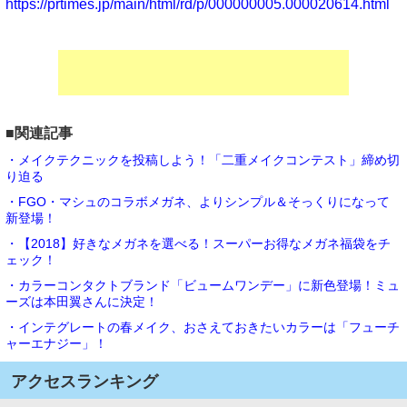
https://prtimes.jp/main/html/rd/p/000000005.000020614.html
■関連記事
・メイクテクニックを投稿しよう！「二重メイクコンテスト」締め切
り迫る
・FGO・マシュのコラボメガネ、よりシンプル＆そっくりになって
新登場！
・【2018】好きなメガネを選べる！スーパーお得なメガネ福袋をチ
ェック！
・カラーコンタクトブランド「ビュームワンデー」に新色登場！ミュ
ーズは本田翼さんに決定！
・インテグレートの春メイク、おさえておきたいカラーは「フューチ
ャーエナジー」！
アクセスランキング