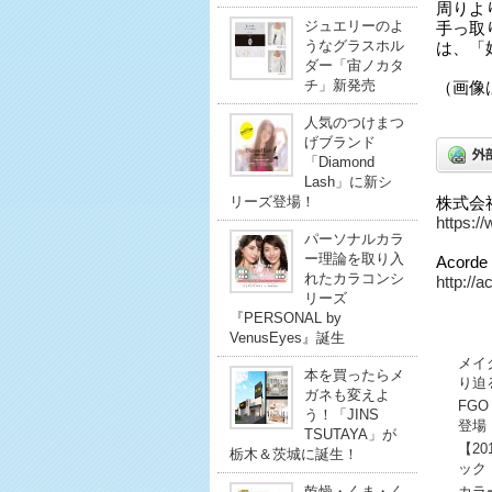
周りよ
ジュエリーのよ
手っ取
うなグラスホル
は、「
ダー「宙ノカタ
チ」新発売
（画像
人気のつけまつ
げブランド
「Diamond
Lash」に新シ
リーズ登場！
株式会
https:/
パーソナルカラ
ー理論を取り入
Acor
れたカラコンシ
http://a
リーズ
『PERSONAL by
VenusEyes』誕生
メイ
本を買ったらメ
り迫
ガネも変えよ
FG
う！「JINS
登場
TSUTAYA」が
【2
栃木＆茨城に誕生！
ック
カラ
乾燥・くま・く