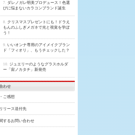
7.
ダレノガレ明美プロデュース！色選
びに悩まないカラコンブランド誕生
8.
クリスマスプレゼントにも！ドラえ
もんのふしぎメガネで光と視覚を学ぼ
う！
9.
いいオンナ専用のアイメイクブラン
ド「フィオリ」、もうチェックした？
10.
ジュエリーのようなグラスホルダ
ー「宙ノカタチ」新発売
合わせ
・ご感想
リリース送付先
関するお問い合わせ