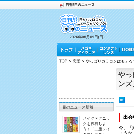
2026年08月09日(日)
TOP
>
恋愛
>
やっぱりカラコンはモテる
やっ
ンズ
目のニュース新着
出会
メイクテクニッ
クを投稿しよ
今、「
う！「二重メイ
ょうか