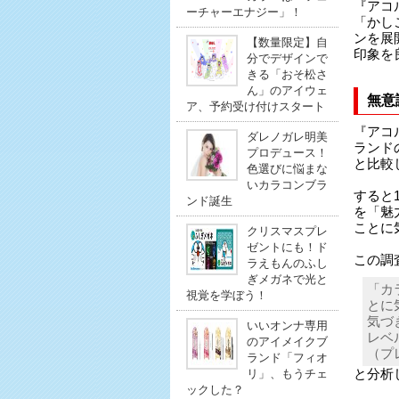
『アコ
ーチャーエナジー」！
「かし
ンを展
【数量限定】自
印象を
分でデザインで
きる「おそ松さ
ん」のアイウェ
無意
ア、予約受け付けスタート
『アコ
ダレノガレ明美
ランド
プロデュース！
と比較
色選びに悩まな
いカラコンブラ
すると
ンド誕生
を「魅
ことに
クリスマスプレ
ゼントにも！ド
この調
ラえもんのふし
ぎメガネで光と
「カ
視覚を学ぼう！
とに
気づ
いいオンナ専用
レベ
のアイメイクブ
（プ
ランド「フィオ
と分析
リ」、もうチェ
ックした？