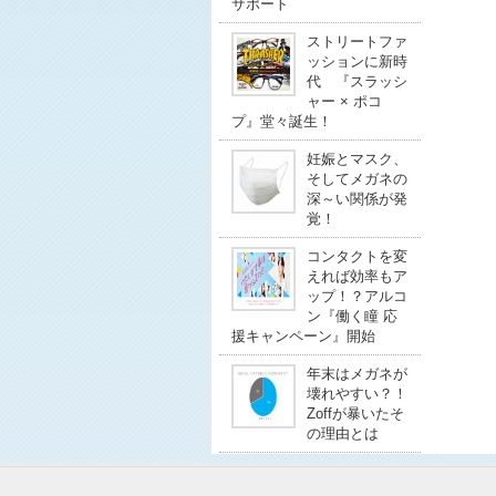
サポート
ストリートファ
ッションに新時
代 『スラッシ
ャー × ポコ
プ』堂々誕生！
妊娠とマスク、
そしてメガネの
深～い関係が発
覚！
コンタクトを変
えれば効率もア
ップ！？アルコ
ン『働く瞳 応
援キャンペーン』開始
年末はメガネが
壊れやすい？！
Zoffが暴いたそ
の理由とは