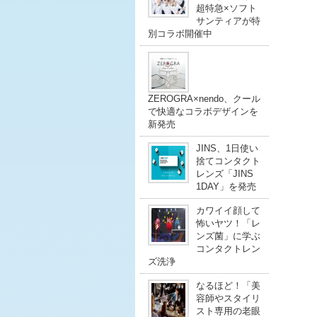
超特急×ソフト
サンティアが特
別コラボ開催中
ZEROGRA×nendo、クール
で快適なコラボデザインを
新発売
JINS、1日使い
捨てコンタクト
レンズ「JINS
1DAY」を発売
カワイイ顔して
怖いヤツ！「レ
ンズ菌」に学ぶ
コンタクトレン
ズ洗浄
なるほど！「美
容師やスタイリ
スト専用の老眼