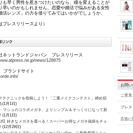
りも早く男性を惹きつけたいのなら、瞳を変えることが
り早いのかもしれません。恋愛や婚活で悩みがある女性
婚活レンズ」の力を借りてみてはいかがでしょうか。
はプレスリリースより）
社ネットランドジャパン プレスリリース
/www.atpress.ne.jp/news/128875
de ブランドサイト
corde.info/
お問い
ご意見
クテクニックを投稿しよう！「二重メイクコンテスト」締め切
る
(1月1日)
プレス
O・マシュのコラボメガネ、よりシンプル＆そっくりになって新
！
(1月1日)
広告に
018】好きなメガネを選べる！スーパーお得なメガネ福袋をチェ
！
(12月29日)
ーコンタクトブランド「ビュームワンデー」に新色登場！ミュ