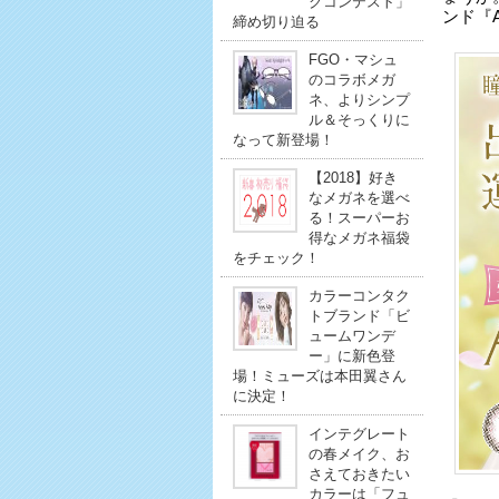
クコンテスト」
ンド『A
締め切り迫る
FGO・マシュ
のコラボメガ
ネ、よりシンプ
ル＆そっくりに
なって新登場！
【2018】好き
なメガネを選べ
る！スーパーお
得なメガネ福袋
をチェック！
カラーコンタク
トブランド「ビ
ュームワンデ
ー」に新色登
場！ミューズは本田翼さん
に決定！
インテグレート
の春メイク、お
さえておきたい
カラーは「フュ