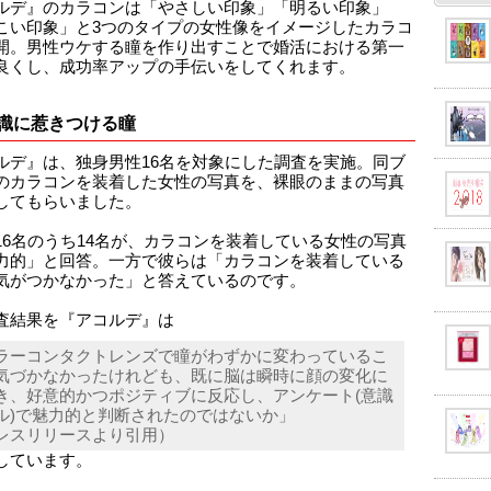
ルデ』のカラコンは「やさしい印象」「明るい印象」
こい印象」と3つのタイプの女性像をイメージしたカラコ
開。男性ウケする瞳を作り出すことで婚活における第一
良くし、成功率アップの手伝いをしてくれます。
識に惹きつける瞳
ルデ』は、独身男性16名を対象にした調査を実施。同ブ
のカラコンを装着した女性の写真を、裸眼のままの写真
してもらいました。
16名のうち14名が、カラコンを装着している女性の写真
力的」と回答。一方で彼らは「カラコンを装着している
気がつかなかった」と答えているのです。
査結果を『アコルデ』は
ラーコンタクトレンズで瞳がわずかに変わっているこ
気づかなかったけれども、既に脳は瞬時に顔の変化に
き、好意的かつポジティブに反応し、アンケート(意識
ル)で魅力的と判断されたのではないか」
レスリリースより引用）
しています。