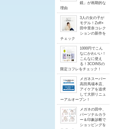
鏡」が画期的な
理由
3人の女の子が
モデル！Zoff×
田中里奈コレク
ションの新作を
チェック
1000円でこん
なにかわいい！
こんなに使え
る！3COINSの
限定コフレをチェック！
メガネスーパー
高田馬場本店、
アイケアを追求
して大胆リニュ
ーアルオープン！
メガネの田中、
パーソナルカラ
ー＆印象診断で
ショッピングを