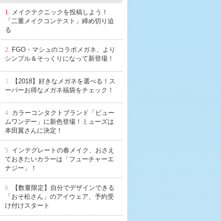
1.
メイクテクニックを投稿しよう！
「二重メイクコンテスト」締め切り迫
る
2.
FGO・マシュのコラボメガネ、より
シンプル＆そっくりになって新登場！
3.
【2018】好きなメガネを選べる！ス
ーパーお得なメガネ福袋をチェック！
4.
カラーコンタクトブランド「ビュー
ムワンデー」に新色登場！ミューズは
本田翼さんに決定！
5.
インテグレートの春メイク、おさえ
ておきたいカラーは「フューチャーエ
ナジー」！
6.
【数量限定】自分でデザインできる
「おそ松さん」のアイウェア、予約受
け付けスタート