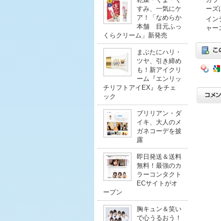
ーズ
すみ、一気にケ
ア！「なめらか
イン
本舗 目元ふっ
ャー
くらクリーム」新発売
まぶたにハリ・
ツヤ、引き締め
も！新アイクリ
ーム『エンリッ
チリフトアイEX』をチェ
ック
ブリリアン・ダ
イキ、大人のメ
ガネコーデを披
露
即日発送＆送料
無料！最強のカ
ラーコンタクト
ECサイトがオ
ープン
胸キュン＆笑い
で心うるおう！