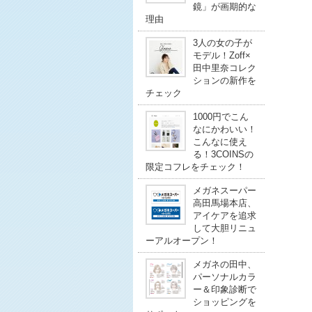
鏡」が画期的な
理由
3人の女の子が
モデル！Zoff×
田中里奈コレク
ションの新作を
チェック
1000円でこん
なにかわいい！
こんなに使え
る！3COINSの
限定コフレをチェック！
メガネスーパー
高田馬場本店、
アイケアを追求
して大胆リニュ
ーアルオープン！
メガネの田中、
パーソナルカラ
ー＆印象診断で
ショッピングを