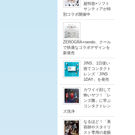
超特急×ソフト
サンティアが特
別コラボ開催中
ZEROGRA×nendo、クール
で快適なコラボデザインを
新発売
JINS、1日使い
捨てコンタクト
レンズ「JINS
1DAY」を発売
カワイイ顔して
怖いヤツ！「レ
ンズ菌」に学ぶ
コンタクトレン
ズ洗浄
なるほど！「美
容師やスタイリ
スト専用の老眼