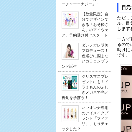
ーチャーエナジー」！
目元
【数量限定】自
ただし
分でデザインで
ル。目
きる「おそ松さ
します
ん」のアイウェ
ア、予約受け付けスタート
一方で
るので
ダレノガレ明美
助けに
プロデュース！
です。
色選びに悩まな
いカラコンブラ
ンド誕生
クリスマスプレ
ゼントにも！ド
ラえもんのふし
ぎメガネで光と
視覚を学ぼう！
いいオンナ専用
のアイメイクブ
ランド「フィオ
リ」、もうチェ
ックした？