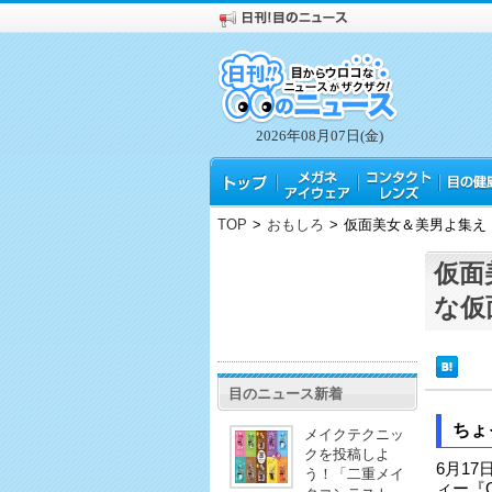
2026年08月07日(金)
TOP
>
おもしろ
>
仮面美女＆美男よ集え
仮面
な仮
目のニュース新着
ちょ
メイクテクニッ
クを投稿しよ
6月1
う！「二重メイ
ィー『O