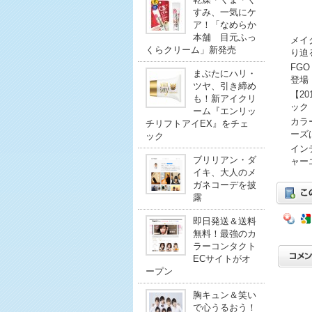
すみ、一気にケ
ア！「なめらか
本舗 目元ふっ
メイ
くらクリーム」新発売
り迫
FG
まぶたにハリ・
登場
ツヤ、引き締め
【2
も！新アイクリ
ック
ーム『エンリッ
カラ
チリフトアイEX』をチェ
ーズ
ック
イン
ブリリアン・ダ
ャー
イキ、大人のメ
ガネコーデを披
露
即日発送＆送料
無料！最強のカ
ラーコンタクト
ECサイトがオ
ープン
胸キュン＆笑い
で心うるおう！