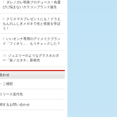
7.
ダレノガレ明美プロデュース！色選
びに悩まないカラコンブランド誕生
8.
クリスマスプレゼントにも！ドラえ
もんのふしぎメガネで光と視覚を学ぼ
う！
9.
いいオンナ専用のアイメイクブラン
ド「フィオリ」、もうチェックした？
10.
ジュエリーのようなグラスホルダ
ー「宙ノカタチ」新発売
合わせ
・ご感想
リリース送付先
関するお問い合わせ