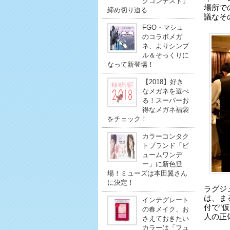
クコンテスト」
場所で
締め切り迫る
議なそ
FGO・マシュ
のコラボメガ
ネ、よりシンプ
ル＆そっくりに
なって新登場！
【2018】好き
なメガネを選べ
る！スーパーお
得なメガネ福袋
をチェック！
カラーコンタク
トブランド「ビ
ュームワンデ
ー」に新色登
場！ミューズは本田翼さん
に決定！
ラグジュ
は、ま
インテグレート
付で“
の春メイク、お
人の正
さえておきたい
カラーは「フュ