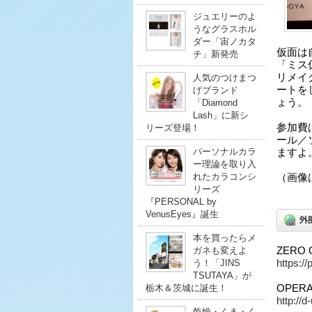
ジュエリーのよ
うなグラスホル
ダー「宙ノカタ
仮面は
チ」新発売
「ミス
リメイ
人気のつけまつ
ートを
げブランド
ょう。
「Diamond
Lash」に新シ
参加費は
リーズ登場！
ール／
パーソナルカラ
ますよ
ー理論を取り入
れたカラコンシ
（画像
リーズ
『PERSONAL by
VenusEyes』誕生
本を買ったらメ
ZERO
ガネも変えよ
https:/
う！「JINS
TSUTAYA」が
OPERA
栃木＆茨城に誕生！
http://d
乾燥・くま・く