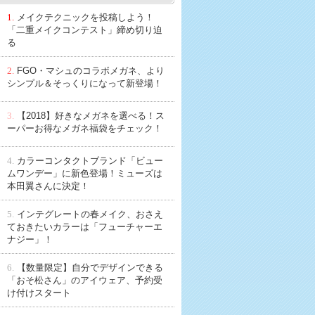
1.
メイクテクニックを投稿しよう！
「二重メイクコンテスト」締め切り迫
る
2.
FGO・マシュのコラボメガネ、より
シンプル＆そっくりになって新登場！
3.
【2018】好きなメガネを選べる！ス
ーパーお得なメガネ福袋をチェック！
4.
カラーコンタクトブランド「ビュー
ムワンデー」に新色登場！ミューズは
本田翼さんに決定！
5.
インテグレートの春メイク、おさえ
ておきたいカラーは「フューチャーエ
ナジー」！
6.
【数量限定】自分でデザインできる
「おそ松さん」のアイウェア、予約受
け付けスタート