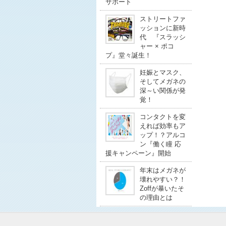
サポート
ストリートファ
ッションに新時
代 『スラッシ
ャー × ポコ
プ』堂々誕生！
妊娠とマスク、
そしてメガネの
深～い関係が発
覚！
コンタクトを変
えれば効率もア
ップ！？アルコ
ン『働く瞳 応
援キャンペーン』開始
年末はメガネが
壊れやすい？！
Zoffが暴いたそ
の理由とは