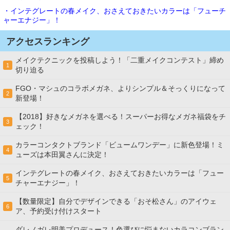
・インテグレートの春メイク、おさえておきたいカラーは「フューチ
ャーエナジー」！
アクセスランキング
メイクテクニックを投稿しよう！「二重メイクコンテスト」締め
1
切り迫る
FGO・マシュのコラボメガネ、よりシンプル＆そっくりになって
2
新登場！
【2018】好きなメガネを選べる！スーパーお得なメガネ福袋をチ
3
ェック！
カラーコンタクトブランド「ビュームワンデー」に新色登場！ミ
4
ューズは本田翼さんに決定！
インテグレートの春メイク、おさえておきたいカラーは「フュー
5
チャーエナジー」！
【数量限定】自分でデザインできる「おそ松さん」のアイウェ
6
ア、予約受け付けスタート
ダレノガレ明美プロデュース！色選びに悩まないカラコンブラン