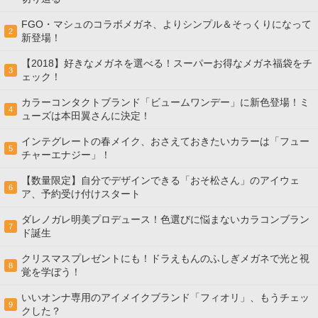
FGO・マシュのコラボメガネ、よりシンプル＆そっくりになって
2
新登場！
【2018】好きなメガネを選べる！スーパーお得なメガネ福袋をチ
3
ェック！
カラーコンタクトブランド「ビュームワンデー」に新色登場！ミ
4
ューズは本田翼さんに決定！
インテグレートの春メイク、おさえておきたいカラーは「フュー
5
チャーエナジー」！
【数量限定】自分でデザインできる「おそ松さん」のアイウェ
6
ア、予約受け付けスタート
ダレノガレ明美プロデュース！色選びに悩まないカラコンブラン
7
ド誕生
クリスマスプレゼントにも！ドラえもんのふしぎメガネで光と視
8
覚を学ぼう！
いいオンナ専用のアイメイクブランド「フィオリ」、もうチェッ
9
クした？