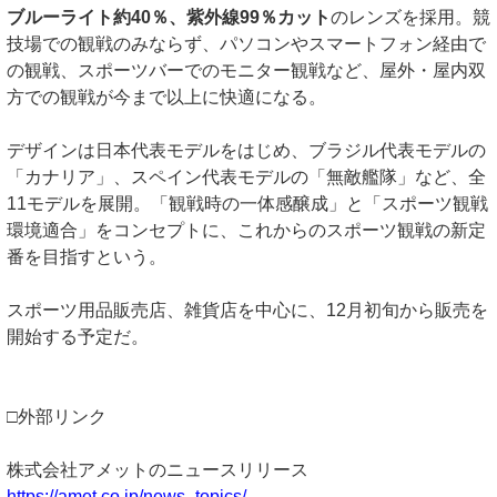
ブルーライト約40％、紫外線99％カット
のレンズを採用。競
技場での観戦のみならず、パソコンやスマートフォン経由で
の観戦、スポーツバーでのモニター観戦など、屋外・屋内双
方での観戦が今まで以上に快適になる。
デザインは日本代表モデルをはじめ、ブラジル代表モデルの
「カナリア」、スペイン代表モデルの「無敵艦隊」など、全
11モデルを展開。「観戦時の一体感醸成」と「スポーツ観戦
環境適合」をコンセプトに、これからのスポーツ観戦の新定
番を目指すという。
スポーツ用品販売店、雑貨店を中心に、12月初旬から販売を
開始する予定だ。
□外部リンク
株式会社アメットのニュースリリース
https://amet.co.jp/news_topics/