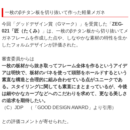
一枚のβチタン板を切り抜いて作った軽量メガネ
今回「グッドデザイン賞（Gマーク）」を受賞した「
ZEG-
021「匠（たくみ）
」は、一枚のβチタン板から切り抜いてメ
ガネフレームを作成した点や、しなやかな素材の特性を生か
したフォルムデザインが評価された。
審査委員からは
一枚の板材から抜き取ってフレーム全体を作るというアイデ
アは明快で、板材のバネを使って頭部をホールドするという
素直な構造と合理的に組み合わせている点がユニークであ
る。スタイリングに関しても素直にまとまっているが、今後
は細やかなカーブなどへのこだわりを求めて、更なる美しさ
の追求を期待したい。
（C）JDP （「GOOD DESIGN AWARD」より引用）
との評価コメントが寄せられた。