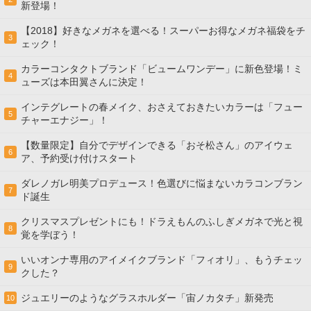
新登場！
【2018】好きなメガネを選べる！スーパーお得なメガネ福袋をチ
3
ェック！
カラーコンタクトブランド「ビュームワンデー」に新色登場！ミ
4
ューズは本田翼さんに決定！
インテグレートの春メイク、おさえておきたいカラーは「フュー
5
チャーエナジー」！
【数量限定】自分でデザインできる「おそ松さん」のアイウェ
6
ア、予約受け付けスタート
ダレノガレ明美プロデュース！色選びに悩まないカラコンブラン
7
ド誕生
クリスマスプレゼントにも！ドラえもんのふしぎメガネで光と視
8
覚を学ぼう！
いいオンナ専用のアイメイクブランド「フィオリ」、もうチェッ
9
クした？
ジュエリーのようなグラスホルダー「宙ノカタチ」新発売
10