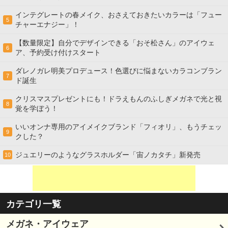
インテグレートの春メイク、おさえておきたいカラーは「フュー
5
チャーエナジー」！
【数量限定】自分でデザインできる「おそ松さん」のアイウェ
6
ア、予約受け付けスタート
ダレノガレ明美プロデュース！色選びに悩まないカラコンブラン
7
ド誕生
クリスマスプレゼントにも！ドラえもんのふしぎメガネで光と視
8
覚を学ぼう！
いいオンナ専用のアイメイクブランド「フィオリ」、もうチェッ
9
クした？
ジュエリーのようなグラスホルダー「宙ノカタチ」新発売
10
カテゴリ一覧
メガネ・アイウェア