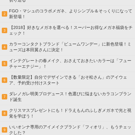
切り迫る
FGO・マシュのコラボメガネ、よりシンプル＆そっくりになって
2
新登場！
【2018】好きなメガネを選べる！スーパーお得なメガネ福袋をチ
3
ェック！
カラーコンタクトブランド「ビュームワンデー」に新色登場！ミ
4
ューズは本田翼さんに決定！
インテグレートの春メイク、おさえておきたいカラーは「フュー
5
チャーエナジー」！
【数量限定】自分でデザインできる「おそ松さん」のアイウェ
6
ア、予約受け付けスタート
ダレノガレ明美プロデュース！色選びに悩まないカラコンブラン
7
ド誕生
クリスマスプレゼントにも！ドラえもんのふしぎメガネで光と視
8
覚を学ぼう！
いいオンナ専用のアイメイクブランド「フィオリ」、もうチェッ
9
クした？