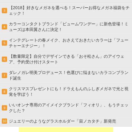
【2018】好きなメガネを選べる！スーパーお得なメガネ福袋をチ
3
ェック！
カラーコンタクトブランド「ビュームワンデー」に新色登場！ミ
4
ューズは本田翼さんに決定！
インテグレートの春メイク、おさえておきたいカラーは「フュー
5
チャーエナジー」！
【数量限定】自分でデザインできる「おそ松さん」のアイウェ
6
ア、予約受け付けスタート
ダレノガレ明美プロデュース！色選びに悩まないカラコンブラン
7
ド誕生
クリスマスプレゼントにも！ドラえもんのふしぎメガネで光と視
8
覚を学ぼう！
いいオンナ専用のアイメイクブランド「フィオリ」、もうチェッ
9
クした？
ジュエリーのようなグラスホルダー「宙ノカタチ」新発売
10