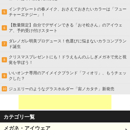
インテグレートの春メイク、おさえておきたいカラーは「フュー
5
チャーエナジー」！
【数量限定】自分でデザインできる「おそ松さん」のアイウェ
6
ア、予約受け付けスタート
ダレノガレ明美プロデュース！色選びに悩まないカラコンブラン
7
ド誕生
クリスマスプレゼントにも！ドラえもんのふしぎメガネで光と視
8
覚を学ぼう！
いいオンナ専用のアイメイクブランド「フィオリ」、もうチェッ
9
クした？
ジュエリーのようなグラスホルダー「宙ノカタチ」新発売
10
カテゴリ一覧
メガネ・アイウェア