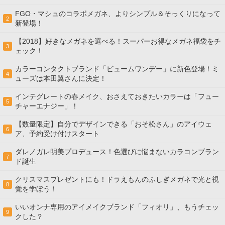
FGO・マシュのコラボメガネ、よりシンプル＆そっくりになって
2
新登場！
【2018】好きなメガネを選べる！スーパーお得なメガネ福袋をチ
3
ェック！
カラーコンタクトブランド「ビュームワンデー」に新色登場！ミ
4
ューズは本田翼さんに決定！
インテグレートの春メイク、おさえておきたいカラーは「フュー
5
チャーエナジー」！
【数量限定】自分でデザインできる「おそ松さん」のアイウェ
6
ア、予約受け付けスタート
ダレノガレ明美プロデュース！色選びに悩まないカラコンブラン
7
ド誕生
クリスマスプレゼントにも！ドラえもんのふしぎメガネで光と視
8
覚を学ぼう！
いいオンナ専用のアイメイクブランド「フィオリ」、もうチェッ
9
クした？