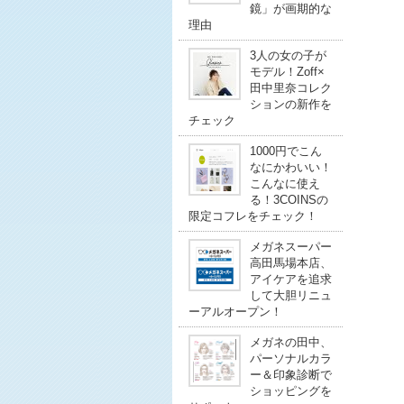
鏡」が画期的な
理由
3人の女の子が
モデル！Zoff×
田中里奈コレク
ションの新作を
チェック
1000円でこん
なにかわいい！
こんなに使え
る！3COINSの
限定コフレをチェック！
メガネスーパー
高田馬場本店、
アイケアを追求
して大胆リニュ
ーアルオープン！
メガネの田中、
パーソナルカラ
ー＆印象診断で
ショッピングを