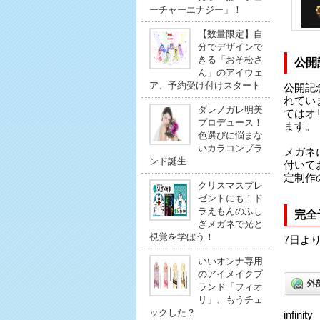
ーチャーエナジー」！
【数量限定】自
分でデザインで
きる「おそ松さ
公開
ん」のアイウェ
ア、予約受け付けスタート
公開記
れてい
ダレノガレ明美
てはオ
プロデュース！
ます。
色選びに悩まな
いカラコンブラ
メガネ
ンド誕生
付いて
定制作
クリスマスプレ
ゼントにも！ド
ラえもんのふし
完全
ぎメガネで光と
視覚を学ぼう！
7日よ
いいオンナ専用
のアイメイクブ
ランド「フィオ
リ」、もうチェ
ックした？
infinit