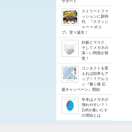
サポート
ストリートファ
ッションに新時
代 『スラッシ
ャー × ポコ
プ』堂々誕生！
妊娠とマスク、
そしてメガネの
深～い関係が発
覚！
コンタクトを変
えれば効率もア
ップ！？アルコ
ン『働く瞳 応
援キャンペーン』開始
年末はメガネが
壊れやすい？！
Zoffが暴いたそ
の理由とは