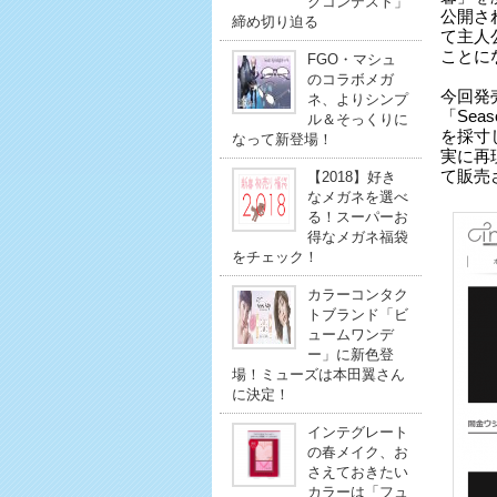
クコンテスト」
公開さ
締め切り迫る
て主人
ことに
FGO・マシュ
のコラボメガ
今回発
ネ、よりシンプ
「Se
ル＆そっくりに
を採寸
なって新登場！
実に再
て販売
【2018】好き
なメガネを選べ
る！スーパーお
得なメガネ福袋
をチェック！
カラーコンタク
トブランド「ビ
ュームワンデ
ー」に新色登
場！ミューズは本田翼さん
に決定！
インテグレート
の春メイク、お
さえておきたい
カラーは「フュ