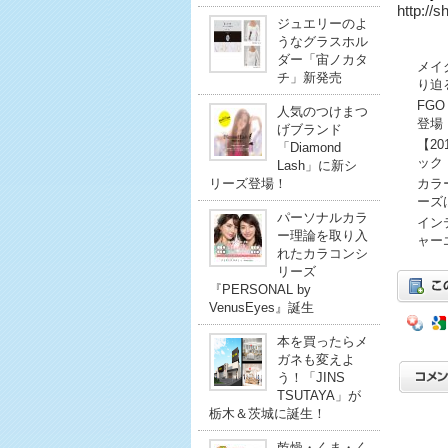
http://s
ジュエリーのよ
うなグラスホル
ダー「宙ノカタ
メイ
チ」新発売
り迫
FG
人気のつけまつ
登場
げブランド
【2
「Diamond
ック
Lash」に新シ
リーズ登場！
カラ
ーズ
パーソナルカラ
イン
ー理論を取り入
ャー
れたカラコンシ
リーズ
『PERSONAL by
VenusEyes』誕生
本を買ったらメ
ガネも変えよ
う！「JINS
TSUTAYA」が
栃木＆茨城に誕生！
乾燥・くま・く