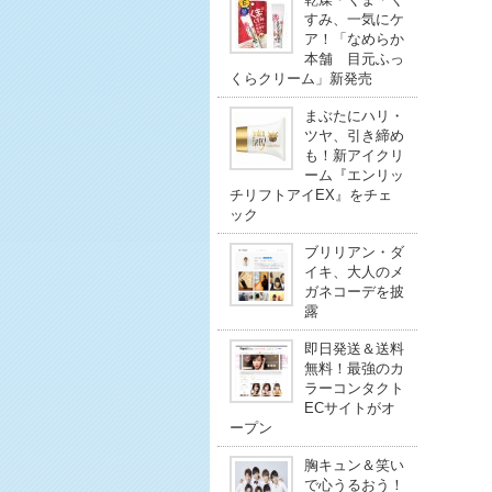
すみ、一気にケ
ア！「なめらか
本舗 目元ふっ
くらクリーム」新発売
まぶたにハリ・
ツヤ、引き締め
も！新アイクリ
ーム『エンリッ
チリフトアイEX』をチェ
ック
ブリリアン・ダ
イキ、大人のメ
ガネコーデを披
露
即日発送＆送料
無料！最強のカ
ラーコンタクト
ECサイトがオ
ープン
胸キュン＆笑い
で心うるおう！