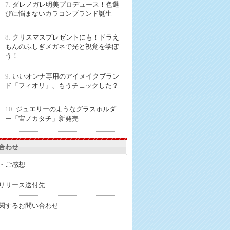
7.
ダレノガレ明美プロデュース！色選
びに悩まないカラコンブランド誕生
8.
クリスマスプレゼントにも！ドラえ
もんのふしぎメガネで光と視覚を学ぼ
う！
9.
いいオンナ専用のアイメイクブラン
ド「フィオリ」、もうチェックした？
10.
ジュエリーのようなグラスホルダ
ー「宙ノカタチ」新発売
合わせ
・ご感想
リリース送付先
関するお問い合わせ