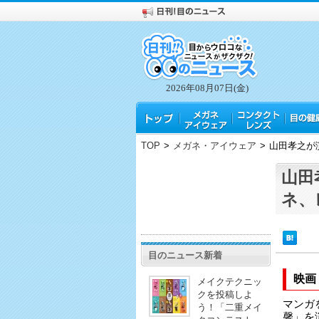
2026年08月07日(金)
TOP
>
メガネ・アイウェア
>
山田孝之が
山田
ネ、
目のニュース新着
映画
メイクテクニッ
クを投稿しよ
マンガ
う！「二重メイ
馨」を