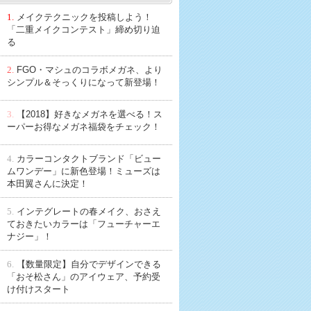
1.
メイクテクニックを投稿しよう！
「二重メイクコンテスト」締め切り迫
る
2.
FGO・マシュのコラボメガネ、より
シンプル＆そっくりになって新登場！
3.
【2018】好きなメガネを選べる！ス
ーパーお得なメガネ福袋をチェック！
4.
カラーコンタクトブランド「ビュー
ムワンデー」に新色登場！ミューズは
本田翼さんに決定！
5.
インテグレートの春メイク、おさえ
ておきたいカラーは「フューチャーエ
ナジー」！
6.
【数量限定】自分でデザインできる
「おそ松さん」のアイウェア、予約受
け付けスタート