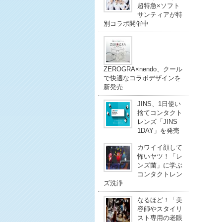
超特急×ソフト
サンティアが特
別コラボ開催中
ZEROGRA×nendo、クール
で快適なコラボデザインを
新発売
JINS、1日使い
捨てコンタクト
レンズ「JINS
1DAY」を発売
カワイイ顔して
怖いヤツ！「レ
ンズ菌」に学ぶ
コンタクトレン
ズ洗浄
なるほど！「美
容師やスタイリ
スト専用の老眼