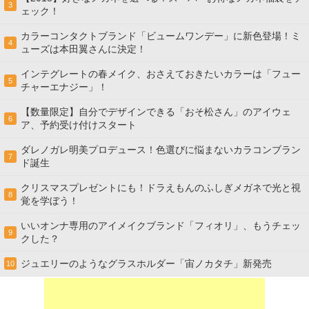
3
ェック！
カラーコンタクトブランド「ビュームワンデー」に新色登場！ミ
4
ューズは本田翼さんに決定！
インテグレートの春メイク、おさえておきたいカラーは「フュー
5
チャーエナジー」！
【数量限定】自分でデザインできる「おそ松さん」のアイウェ
6
ア、予約受け付けスタート
ダレノガレ明美プロデュース！色選びに悩まないカラコンブラン
7
ド誕生
クリスマスプレゼントにも！ドラえもんのふしぎメガネで光と視
8
覚を学ぼう！
いいオンナ専用のアイメイクブランド「フィオリ」、もうチェッ
9
クした？
ジュエリーのようなグラスホルダー「宙ノカタチ」新発売
10