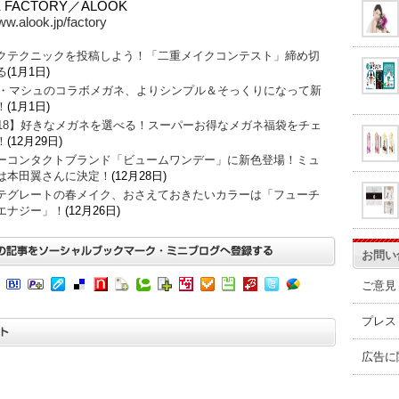
 FACTORY／ALOOK
ww.alook.jp/factory
クテクニックを投稿しよう！「二重メイクコンテスト」締め切
る
(1月1日)
O・マシュのコラボメガネ、よりシンプル＆そっくりになって新
！
(1月1日)
018】好きなメガネを選べる！スーパーお得なメガネ福袋をチェ
！
(12月29日)
ーコンタクトブランド「ビュームワンデー」に新色登場！ミュ
は本田翼さんに決定！
(12月28日)
テグレートの春メイク、おさえておきたいカラーは「フューチ
エナジー」！
(12月26日)
お問い
ご意見
プレス
広告に