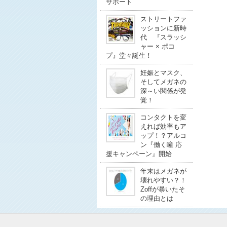
サポート
ストリートファ
ッションに新時
代 『スラッシ
ャー × ポコ
プ』堂々誕生！
妊娠とマスク、
そしてメガネの
深～い関係が発
覚！
コンタクトを変
えれば効率もア
ップ！？アルコ
ン『働く瞳 応
援キャンペーン』開始
年末はメガネが
壊れやすい？！
Zoffが暴いたそ
の理由とは