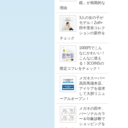
鏡」が画期的な
理由
3人の女の子が
モデル！Zoff×
田中里奈コレク
ションの新作を
チェック
1000円でこん
なにかわいい！
こんなに使え
る！3COINSの
限定コフレをチェック！
メガネスーパー
高田馬場本店、
アイケアを追求
して大胆リニュ
ーアルオープン！
メガネの田中、
パーソナルカラ
ー＆印象診断で
ショッピングを