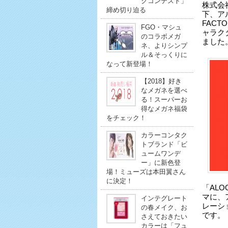
クコンテスト」
株式会
締め切り迫る
下、ア
FAC
FGO・マシュ
ャラク
のコラボメガ
ました
ネ、よりシンプ
ル＆そっくりに
なって新登場！
【2018】好き
なメガネを選べ
る！スーパーお
得なメガネ福袋
をチェック！
カラーコンタク
トブランド「ビ
ュームワンデ
ー」に新色登
場！ミューズは本田翼さん
に決定！
「ALO
マに、
インテグレート
レーシ
の春メイク、お
です。
さえておきたい
カラーは「フュ