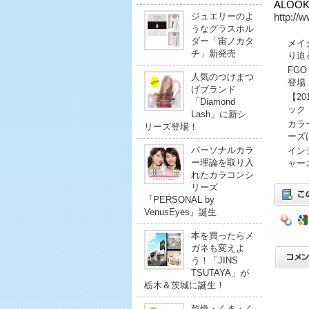
ALOOK
ジュエリーのよ
http://w
うなグラスホル
ダー「宙ノカタ
メイ
チ」新発売
り迫
FG
人気のつけまつ
登場
げブランド
【2
「Diamond
ック
Lash」に新シ
カラ
リーズ登場！
ーズ
パーソナルカラ
イン
ー理論を取り入
ャー
れたカラコンシ
リーズ
『PERSONAL by
VenusEyes』誕生
本を買ったらメ
ガネも変えよ
う！「JINS
TSUTAYA」が
栃木＆茨城に誕生！
乾燥・くま・く