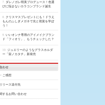
7.
ダレノガレ明美プロデュース！色選
びに悩まないカラコンブランド誕生
8.
クリスマスプレゼントにも！ドラえ
もんのふしぎメガネで光と視覚を学ぼ
う！
9.
いいオンナ専用のアイメイクブラン
ド「フィオリ」、もうチェックした？
10.
ジュエリーのようなグラスホルダ
ー「宙ノカタチ」新発売
合わせ
・ご感想
リリース送付先
関するお問い合わせ