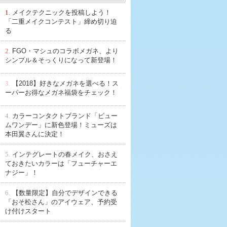
1.
メイクテクニックを投稿しよう！
「二重メイクコンテスト」締め切り迫
る
2.
FGO・マシュのコラボメガネ、より
シンプル＆そっくりになって新登場！
3.
【2018】好きなメガネを選べる！ス
ーパーお得なメガネ福袋をチェック！
4.
カラーコンタクトブランド「ビュー
ムワンデー」に新色登場！ミューズは
本田翼さんに決定！
5.
インテグレートの春メイク、おさえ
ておきたいカラーは「フューチャーエ
ナジー」！
6.
【数量限定】自分でデザインできる
「おそ松さん」のアイウェア、予約受
け付けスタート