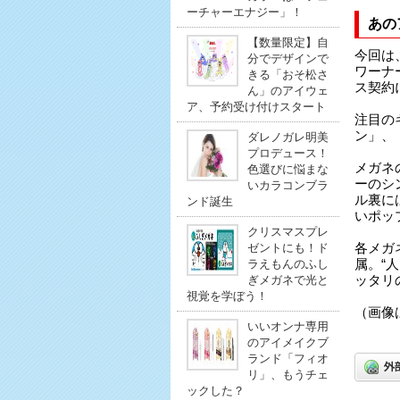
ーチャーエナジー」！
あの
【数量限定】自
今回は
分でデザインで
ワーナ
きる「おそ松さ
ス契約
ん」のアイウェ
ア、予約受け付けスタート
注目の
ン」、
ダレノガレ明美
プロデュース！
メガネ
色選びに悩まな
ーのシ
いカラコンブラ
ル裏に
ンド誕生
いポッ
クリスマスプレ
ゼントにも！ド
各メガ
ラえもんのふし
属。“
ぎメガネで光と
ッタリ
視覚を学ぼう！
（画像は
いいオンナ専用
のアイメイクブ
ランド「フィオ
リ」、もうチェ
ックした？