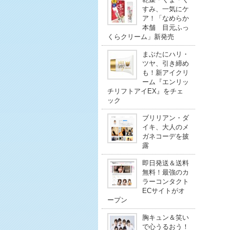
すみ、一気にケ
ア！「なめらか
本舗 目元ふっ
くらクリーム」新発売
まぶたにハリ・
ツヤ、引き締め
も！新アイクリ
ーム『エンリッ
チリフトアイEX』をチェ
ック
ブリリアン・ダ
イキ、大人のメ
ガネコーデを披
露
即日発送＆送料
無料！最強のカ
ラーコンタクト
ECサイトがオ
ープン
胸キュン＆笑い
で心うるおう！