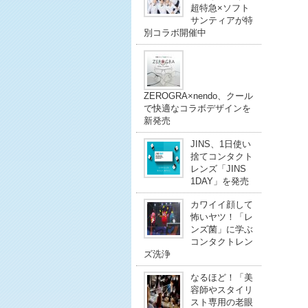
超特急×ソフト
サンティアが特
別コラボ開催中
ZEROGRA×nendo、クール
で快適なコラボデザインを
新発売
JINS、1日使い
捨てコンタクト
レンズ「JINS
1DAY」を発売
カワイイ顔して
怖いヤツ！「レ
ンズ菌」に学ぶ
コンタクトレン
ズ洗浄
なるほど！「美
容師やスタイリ
スト専用の老眼