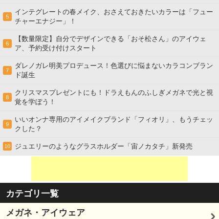
インテグレートの春メイク、おさえておきたいカラーは「フュー
5
チャーエナジー」！
【数量限定】自分でデザインできる「おそ松さん」のアイウェ
6
ア、予約受け付けスタート
ダレノガレ明美プロデュース！色選びに悩まないカラコンブラン
7
ド誕生
クリスマスプレゼントにも！ドラえもんのふしぎメガネで光と視
8
覚を学ぼう！
いいオンナ専用のアイメイクブランド「フィオリ」、もうチェッ
9
クした？
ジュエリーのようなグラスホルダー「宙ノカタチ」新発売
10
カテゴリ一覧
メガネ・アイウェア