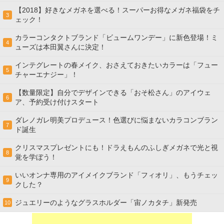
【2018】好きなメガネを選べる！スーパーお得なメガネ福袋をチ
3
ェック！
カラーコンタクトブランド「ビュームワンデー」に新色登場！ミ
4
ューズは本田翼さんに決定！
インテグレートの春メイク、おさえておきたいカラーは「フュー
5
チャーエナジー」！
【数量限定】自分でデザインできる「おそ松さん」のアイウェ
6
ア、予約受け付けスタート
ダレノガレ明美プロデュース！色選びに悩まないカラコンブラン
7
ド誕生
クリスマスプレゼントにも！ドラえもんのふしぎメガネで光と視
8
覚を学ぼう！
いいオンナ専用のアイメイクブランド「フィオリ」、もうチェッ
9
クした？
ジュエリーのようなグラスホルダー「宙ノカタチ」新発売
10