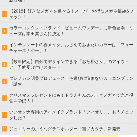
新登場！
【2018】好きなメガネを選べる！スーパーお得なメガネ福袋をチ
3
ェック！
カラーコンタクトブランド「ビュームワンデー」に新色登場！ミ
4
ューズは本田翼さんに決定！
インテグレートの春メイク、おさえておきたいカラーは「フュー
5
チャーエナジー」！
【数量限定】自分でデザインできる「おそ松さん」のアイウェ
6
ア、予約受け付けスタート
ダレノガレ明美プロデュース！色選びに悩まないカラコンブラン
7
ド誕生
クリスマスプレゼントにも！ドラえもんのふしぎメガネで光と視
8
覚を学ぼう！
いいオンナ専用のアイメイクブランド「フィオリ」、もうチェッ
9
クした？
ジュエリーのようなグラスホルダー「宙ノカタチ」新発売
10