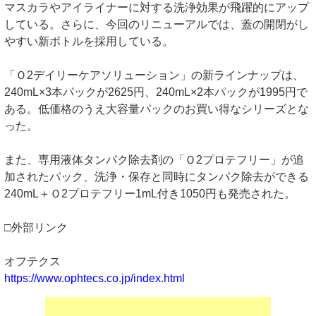
マスカラやアイライナーに対する洗浄効果が飛躍的にアップ
している。さらに、今回のリニューアルでは、蓋の開閉がし
やすい新ボトルを採用している。
「Ｏ2デイリーケアソリューション」の新ラインナップは、
240mL×3本パックが2625円、240mL×2本パックが1995円で
ある。低価格のうえ大容量パックのお買い得なシリーズとな
った。
また、専用液体タンパク除去剤の「Ｏ2プロテフリー」が追
加されたパック、洗浄・保存と同時にタンパク除去ができる
240mL＋Ｏ2プロテフリー1mL付き1050円も発売された。
□外部リンク
オフテクス
https://www.ophtecs.co.jp/index.html