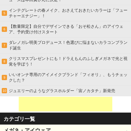
インテグレートの春メイク、おさえておきたいカラーは「フュー
5
チャーエナジー」！
【数量限定】自分でデザインできる「おそ松さん」のアイウェ
6
ア、予約受け付けスタート
ダレノガレ明美プロデュース！色選びに悩まないカラコンブラン
7
ド誕生
クリスマスプレゼントにも！ドラえもんのふしぎメガネで光と視
8
覚を学ぼう！
いいオンナ専用のアイメイクブランド「フィオリ」、もうチェッ
9
クした？
ジュエリーのようなグラスホルダー「宙ノカタチ」新発売
10
カテゴリ一覧
メガネ・アイウェア