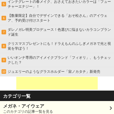
インテグレートの春メイク、おさえておきたいカラーは「フュー
5
チャーエナジー」！
【数量限定】自分でデザインできる「おそ松さん」のアイウェ
6
ア、予約受け付けスタート
ダレノガレ明美プロデュース！色選びに悩まないカラコンブラン
7
ド誕生
クリスマスプレゼントにも！ドラえもんのふしぎメガネで光と視
8
覚を学ぼう！
いいオンナ専用のアイメイクブランド「フィオリ」、もうチェッ
9
クした？
ジュエリーのようなグラスホルダー「宙ノカタチ」新発売
10
カテゴリ一覧
メガネ・アイウェア
このカテゴリの記事一覧を見る