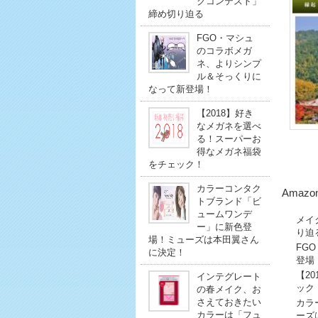
クコンテスト」
締め切り迫る
FGO・マシュ
のコラボメガ
ネ、よりシンプ
ル＆そっくりに
なって新登場！
【2018】好き
なメガネを選べ
る！スーパーお
得なメガネ福袋
をチェック！
カラーコンタク
Amaz
トブランド「ビ
ュームワンデ
メイ
ー」に新色登
り迫
場！ミューズは本田翼さん
FG
に決定！
登場
【2
インテグレート
ック
の春メイク、お
さえておきたい
カラ
カラーは「フュ
ーズ