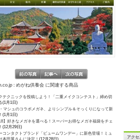
on.co.jp : めがね供養会 に関連する商品
クテクニックを投稿しよう！「二重メイクコンテスト」締め切
る
(1月1日)
O・マシュのコラボメガネ、よりシンプル＆そっくりになって新
！
(1月1日)
018】好きなメガネを選べる！スーパーお得なメガネ福袋をチェ
！
(12月29日)
ーコンタクトブランド「ビュームワンデー」に新色登場！ミュ
アクセ
は本田翼さんに決定！
(12月28日)