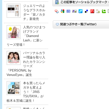
ジュエリーのよ
うなグラスホル
ダー「宙ノカタ
チ」新発売
人気のつけまつ
げブランド
「Diamond
Lash」に新シ
リーズ登場！
パーソナルカラ
ー理論を取り入
れたカラコンシ
リーズ
『PERSONAL by
VenusEyes』誕生
本を買ったらメ
ガネも変えよ
う！「JINS
TSUTAYA」が
栃木＆茨城に誕生！
乾燥・くま・く