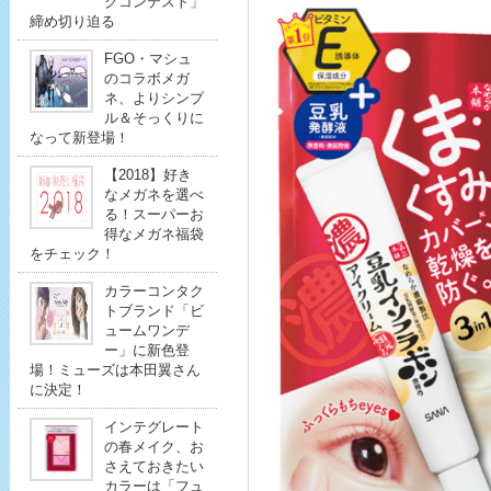
クコンテスト」
締め切り迫る
FGO・マシュ
のコラボメガ
ネ、よりシンプ
ル＆そっくりに
なって新登場！
【2018】好き
なメガネを選べ
る！スーパーお
得なメガネ福袋
をチェック！
カラーコンタク
トブランド「ビ
ュームワンデ
ー」に新色登
場！ミューズは本田翼さん
に決定！
インテグレート
の春メイク、お
さえておきたい
カラーは「フュ