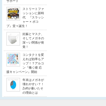
サポート
ストリートファ
ッションに新時
代 『スラッシ
ャー × ポコ
プ』堂々誕生！
妊娠とマスク、
そしてメガネの
深～い関係が発
覚！
コンタクトを変
えれば効率もア
ップ！？アルコ
ン『働く瞳 応
援キャンペーン』開始
年末はメガネが
壊れやすい？！
Zoffが暴いたそ
の理由とは