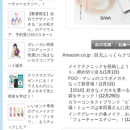
ーチャーエナジー」！
【数量限定】自
分でデザインで
きる「おそ松さ
ん」のアイウェ
ア、予約受け付けスタート
ダレノガレ明美
プロデュース！
Amazon.co.jp : 目元ふっく
色選びに悩まな
いカラコンブラ
ンド誕生
メイクテクニックを投稿しよう
ト」締め切り迫る
(1月1日)
クリスマスプレ
FGO・マシュのコラボメガネ
ゼントにも！ド
なって新登場！
(1月1日)
ラえもんのふし
【2018】好きなメガネを選べ
ぎメガネで光と
袋をチェック！
(12月29日)
視覚を学ぼう！
カラーコンタクトブランド「ビ
いいオンナ専用
場！ミューズは本田翼さんに決
のアイメイクブ
インテグレートの春メイク、お
ランド「フィオ
「フューチャーエナジー」！
(1
リ」、もうチェ
ックした？