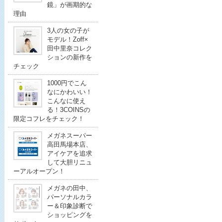
鏡」が画期的な
理由
3人の女の子が
モデル！Zoff×
田中里奈コレク
ションの新作を
チェック
1000円でこん
なにかわいい！
こんなに使え
る！3COINSの
限定コフレをチェック！
メガネスーパー
高田馬場本店、
アイケアを追求
して大胆リニュ
ーアルオープン！
メガネの田中、
パーソナルカラ
ー＆印象診断で
ショッピングを