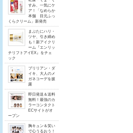
すみ、一気にケ
ア！「なめらか
本舗 目元ふっ
くらクリーム」新発売
まぶたにハリ・
ツヤ、引き締め
も！新アイクリ
ーム『エンリッ
チリフトアイEX』をチェ
ック
ブリリアン・ダ
イキ、大人のメ
ガネコーデを披
露
即日発送＆送料
無料！最強のカ
ラーコンタクト
ECサイトがオ
ープン
胸キュン＆笑い
で心うるおう！