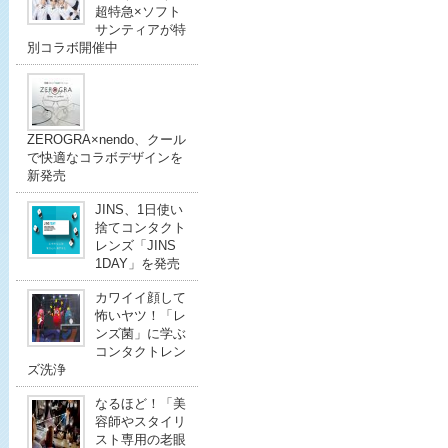
超特急×ソフト
サンティアが特
別コラボ開催中
ZEROGRA×nendo、クール
で快適なコラボデザインを
新発売
JINS、1日使い
捨てコンタクト
レンズ「JINS
1DAY」を発売
カワイイ顔して
怖いヤツ！「レ
ンズ菌」に学ぶ
コンタクトレン
ズ洗浄
なるほど！「美
容師やスタイリ
スト専用の老眼