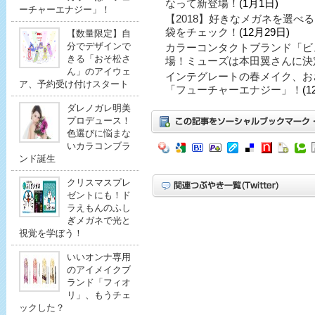
なって新登場！
(1月1日)
ーチャーエナジー」！
【2018】好きなメガネを選べ
袋をチェック！
(12月29日)
【数量限定】自
分でデザインで
カラーコンタクトブランド「ビ
きる「おそ松さ
場！ミューズは本田翼さんに決
ん」のアイウェ
インテグレートの春メイク、お
ア、予約受け付けスタート
「フューチャーエナジー」！
(1
ダレノガレ明美
プロデュース！
色選びに悩まな
いカラコンブラ
ンド誕生
クリスマスプレ
ゼントにも！ド
ラえもんのふし
ぎメガネで光と
視覚を学ぼう！
いいオンナ専用
のアイメイクブ
ランド「フィオ
リ」、もうチェ
ックした？