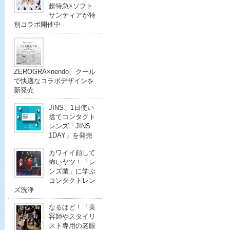
超特急×ソフト
サンティアが特
別コラボ開催中
ZEROGRA×nendo、クール
で快適なコラボデザインを
新発売
JINS、1日使い
捨てコンタクト
レンズ「JINS
1DAY」を発売
カワイイ顔して
怖いヤツ！「レ
ンズ菌」に学ぶ
コンタクトレン
ズ洗浄
なるほど！「美
容師やスタイリ
スト専用の老眼