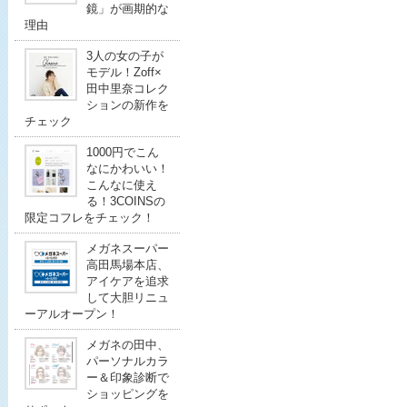
鏡」が画期的な
理由
3人の女の子が
モデル！Zoff×
田中里奈コレク
ションの新作を
チェック
1000円でこん
なにかわいい！
こんなに使え
る！3COINSの
限定コフレをチェック！
メガネスーパー
高田馬場本店、
アイケアを追求
して大胆リニュ
ーアルオープン！
メガネの田中、
パーソナルカラ
ー＆印象診断で
ショッピングを