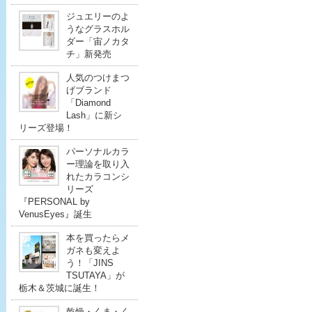
ジュエリーのよ
うなグラスホル
ダー「宙ノカタ
チ」新発売
人気のつけまつ
げブランド
「Diamond
Lash」に新シ
リーズ登場！
パーソナルカラ
ー理論を取り入
れたカラコンシ
リーズ
『PERSONAL by
VenusEyes』誕生
本を買ったらメ
ガネも変えよ
う！「JINS
TSUTAYA」が
栃木＆茨城に誕生！
乾燥・くま・く