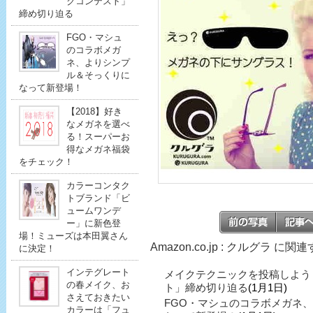
クコンテスト」
締め切り迫る
FGO・マシュ
のコラボメガ
ネ、よりシンプ
ル＆そっくりに
なって新登場！
【2018】好き
なメガネを選べ
る！スーパーお
得なメガネ福袋
をチェック！
カラーコンタク
トブランド「ビ
ュームワンデ
ー」に新色登
場！ミューズは本田翼さん
Amazon.co.jp : クルグラ に
に決定！
インテグレート
メイクテクニックを投稿しよう
の春メイク、お
ト」締め切り迫る
(1月1日)
さえておきたい
FGO・マシュのコラボメガネ
カラーは「フュ