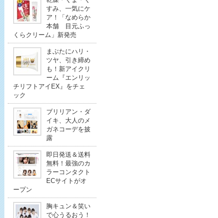
すみ、一気にケ
ア！「なめらか
本舗 目元ふっ
くらクリーム」新発売
まぶたにハリ・
ツヤ、引き締め
も！新アイクリ
ーム『エンリッ
チリフトアイEX』をチェ
ック
ブリリアン・ダ
イキ、大人のメ
ガネコーデを披
露
即日発送＆送料
無料！最強のカ
ラーコンタクト
ECサイトがオ
ープン
胸キュン＆笑い
で心うるおう！