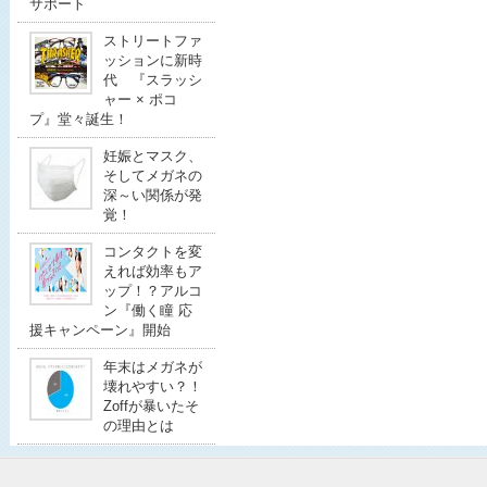
サポート
ストリートファ
ッションに新時
代 『スラッシ
ャー × ポコ
プ』堂々誕生！
妊娠とマスク、
そしてメガネの
深～い関係が発
覚！
コンタクトを変
えれば効率もア
ップ！？アルコ
ン『働く瞳 応
援キャンペーン』開始
年末はメガネが
壊れやすい？！
Zoffが暴いたそ
の理由とは