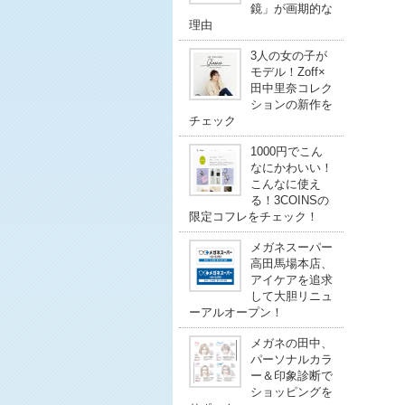
鏡」が画期的な
理由
3人の女の子が
モデル！Zoff×
田中里奈コレク
ションの新作を
チェック
1000円でこん
なにかわいい！
こんなに使え
る！3COINSの
限定コフレをチェック！
メガネスーパー
高田馬場本店、
アイケアを追求
して大胆リニュ
ーアルオープン！
メガネの田中、
パーソナルカラ
ー＆印象診断で
ショッピングを