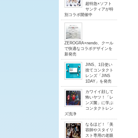
超特急×ソフト
サンティアが特
別コラボ開催中
ZEROGRA×nendo、クール
で快適なコラボデザインを
新発売
JINS、1日使い
捨てコンタクト
レンズ「JINS
1DAY」を発売
カワイイ顔して
怖いヤツ！「レ
ンズ菌」に学ぶ
コンタクトレン
ズ洗浄
なるほど！「美
容師やスタイリ
スト専用の老眼