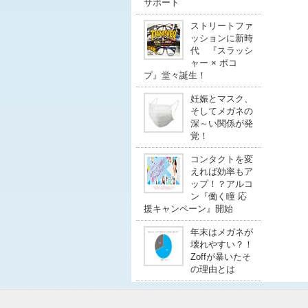
サポート
ストリートファ
ッションに新時
代 『スラッシ
ャー × ポコ
プ』堂々誕生！
妊娠とマスク、
そしてメガネの
深～い関係が発
覚！
コンタクトを変
えれば効率もア
ップ！？アルコ
ン『働く瞳 応
援キャンペーン』開始
年末はメガネが
壊れやすい？！
Zoffが暴いたそ
の理由とは