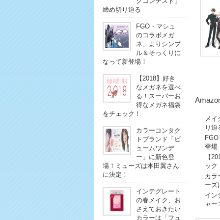
クコンテスト」
締め切り迫る
FGO・マシュ
のコラボメガ
ネ、よりシンプ
ル＆そっくりに
なって新登場！
【2018】好き
なメガネを選べ
る！スーパーお
Amaz
得なメガネ福袋
をチェック！
メイ
り迫
カラーコンタク
FG
トブランド「ビ
登場
ュームワンデ
ー」に新色登
【2
場！ミューズは本田翼さん
ック
に決定！
カラ
ーズ
インテグレート
イン
の春メイク、お
ャー
さえておきたい
カラーは「フュ