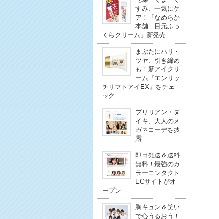
すみ、一気にケ
ア！「なめらか
本舗 目元ふっ
くらクリーム」新発売
まぶたにハリ・
ツヤ、引き締め
も！新アイクリ
ーム『エンリッ
チリフトアイEX』をチェ
ック
ブリリアン・ダ
イキ、大人のメ
ガネコーデを披
露
即日発送＆送料
無料！最強のカ
ラーコンタクト
ECサイトがオ
ープン
胸キュン＆笑い
で心うるおう！