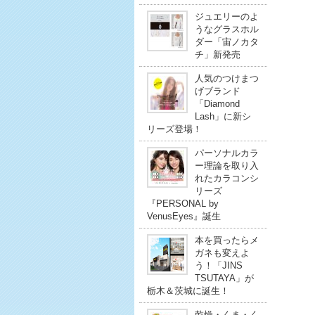
ジュエリーのよ
うなグラスホル
ダー「宙ノカタ
チ」新発売
人気のつけまつ
げブランド
「Diamond
Lash」に新シ
リーズ登場！
パーソナルカラ
ー理論を取り入
れたカラコンシ
リーズ
『PERSONAL by
VenusEyes』誕生
本を買ったらメ
ガネも変えよ
う！「JINS
TSUTAYA」が
栃木＆茨城に誕生！
乾燥・くま・く