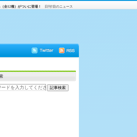
（全12種）がついに登場！
日刊!目のニュース
索