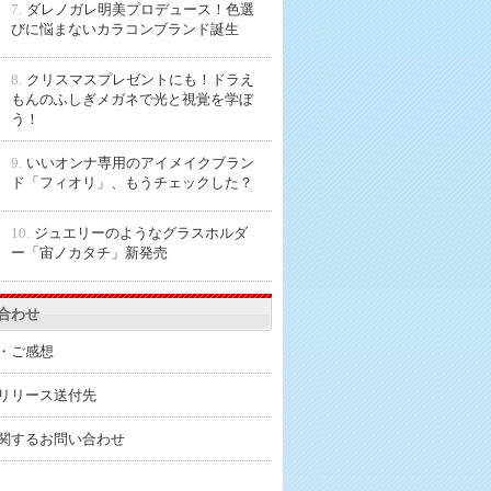
7.
ダレノガレ明美プロデュース！色選
びに悩まないカラコンブランド誕生
8.
クリスマスプレゼントにも！ドラえ
もんのふしぎメガネで光と視覚を学ぼ
う！
9.
いいオンナ専用のアイメイクブラン
ド「フィオリ」、もうチェックした？
10.
ジュエリーのようなグラスホルダ
ー「宙ノカタチ」新発売
合わせ
・ご感想
リリース送付先
関するお問い合わせ