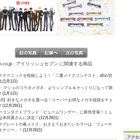
on.co.jp : アイリッシュセブン に関連する商品
クテクニックを投稿しよう！「二重メイクコンテスト」締め切
る
(1月1日)
O・マシュのコラボメガネ、よりシンプル＆そっくりになって新
！
(1月1日)
018】好きなメガネを選べる！スーパーお得なメガネ福袋をチェ
！
(12月29日)
ーコンタクトブランド「ビュームワンデー」に新色登場！ミュ
は本田翼さんに決定！
(12月28日)
テグレートの春メイク、おさえておきたいカラーは「フューチ
エナジー」！
(12月26日)
アクセ