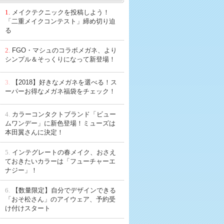
1.
メイクテクニックを投稿しよう！
「二重メイクコンテスト」締め切り迫
る
2.
FGO・マシュのコラボメガネ、より
シンプル＆そっくりになって新登場！
3.
【2018】好きなメガネを選べる！ス
ーパーお得なメガネ福袋をチェック！
4.
カラーコンタクトブランド「ビュー
ムワンデー」に新色登場！ミューズは
本田翼さんに決定！
5.
インテグレートの春メイク、おさえ
ておきたいカラーは「フューチャーエ
ナジー」！
6.
【数量限定】自分でデザインできる
「おそ松さん」のアイウェア、予約受
け付けスタート