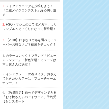
1.
メイクテクニックを投稿しよう！
「二重メイクコンテスト」締め切り迫
る
2.
FGO・マシュのコラボメガネ、より
シンプル＆そっくりになって新登場！
3.
【2018】好きなメガネを選べる！ス
ーパーお得なメガネ福袋をチェック！
4.
カラーコンタクトブランド「ビュー
ムワンデー」に新色登場！ミューズは
本田翼さんに決定！
5.
インテグレートの春メイク、おさえ
ておきたいカラーは「フューチャーエ
ナジー」！
6.
【数量限定】自分でデザインできる
「おそ松さん」のアイウェア、予約受
け付けスタート