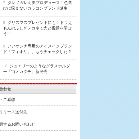
7.
ダレノガレ明美プロデュース！色選
びに悩まないカラコンブランド誕生
8.
クリスマスプレゼントにも！ドラえ
もんのふしぎメガネで光と視覚を学ぼ
う！
9.
いいオンナ専用のアイメイクブラン
ド「フィオリ」、もうチェックした？
10.
ジュエリーのようなグラスホルダ
ー「宙ノカタチ」新発売
合わせ
・ご感想
リリース送付先
関するお問い合わせ