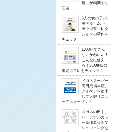
鏡」が画期的な
理由
3人の女の子が
モデル！Zoff×
田中里奈コレク
ションの新作を
チェック
1000円でこん
なにかわいい！
こんなに使え
る！3COINSの
限定コフレをチェック！
メガネスーパー
高田馬場本店、
アイケアを追求
して大胆リニュ
ーアルオープン！
メガネの田中、
パーソナルカラ
ー＆印象診断で
ショッピングを