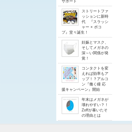
サポート
ストリートファ
ッションに新時
代 『スラッシ
ャー × ポコ
プ』堂々誕生！
妊娠とマスク、
そしてメガネの
深～い関係が発
覚！
コンタクトを変
えれば効率もア
ップ！？アルコ
ン『働く瞳 応
援キャンペーン』開始
年末はメガネが
壊れやすい？！
Zoffが暴いたそ
の理由とは