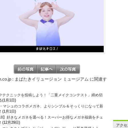
on.co.jp : まばたきイリュージョン ミュージアム に関連す
クテクニックを投稿しよう！「二重メイクコンテスト」締め切
る
(1月1日)
O・マシュのコラボメガネ、よりシンプル＆そっくりになって新
！
(1月1日)
018】好きなメガネを選べる！スーパーお得なメガネ福袋をチェ
！
(12月29日)
アクセ