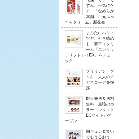
すみ、一気にケ
ア！「なめらか
本舗 目元ふっ
くらクリーム」新発売
まぶたにハリ・
ツヤ、引き締め
も！新アイクリ
ーム『エンリッ
チリフトアイEX』をチェ
ック
ブリリアン・ダ
イキ、大人のメ
ガネコーデを披
露
即日発送＆送料
無料！最強のカ
ラーコンタクト
ECサイトがオ
ープン
胸キュン＆笑い
で心うるおう！