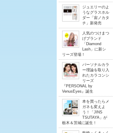
ジュエリーのよ
うなグラスホル
ダー「宙ノカタ
チ」新発売
人気のつけまつ
げブランド
「Diamond
Lash」に新シ
リーズ登場！
パーソナルカラ
ー理論を取り入
れたカラコンシ
リーズ
『PERSONAL by
VenusEyes』誕生
本を買ったらメ
ガネも変えよ
う！「JINS
TSUTAYA」が
栃木＆茨城に誕生！
乾燥・くま・く