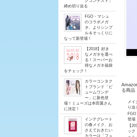
クコンテスト」
締め切り迫る
FGO・マシュ
のコラボメガ
ネ、よりシンプ
ル＆そっくりに
なって新登場！
【2018】好き
なメガネを選べ
る！スーパーお
得なメガネ福袋
をチェック！
カラーコンタク
Amaz
トブランド「ビ
る商品
ュームワンデ
ー」に新色登
メイ
場！ミューズは本田翼さん
り迫
に決定！
FG
登場
インテグレート
の春メイク、お
【2
さえておきたい
ック
カラーは「フュ