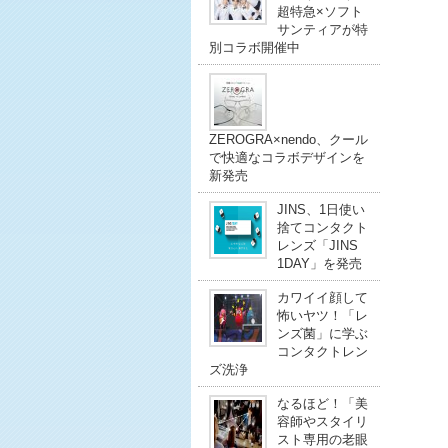
超特急×ソフト
サンティアが特
別コラボ開催中
ZEROGRA×nendo、クール
で快適なコラボデザインを
新発売
JINS、1日使い
捨てコンタクト
レンズ「JINS
1DAY」を発売
カワイイ顔して
怖いヤツ！「レ
ンズ菌」に学ぶ
コンタクトレン
ズ洗浄
なるほど！「美
容師やスタイリ
スト専用の老眼