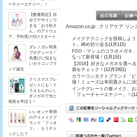
ーチャーエナジー」！
【数量限定】自
分でデザインで
きる「おそ松さ
Amazon.co.jp : クリアケア
ん」のアイウェ
ア、予約受け付けスタート
メイクテクニックを投稿しよう
ト」締め切り迫る
(1月1日)
ダレノガレ明美
FGO・マシュのコラボメガネ
プロデュース！
なって新登場！
(1月1日)
色選びに悩まな
【2018】好きなメガネを選べ
いカラコンブラ
ンド誕生
袋をチェック！
(12月29日)
カラーコンタクトブランド「ビ
クリスマスプレ
場！ミューズは本田翼さんに決
ゼントにも！ド
インテグレートの春メイク、お
ラえもんのふし
「フューチャーエナジー」！
(1
ぎメガネで光と
視覚を学ぼう！
いいオンナ専用
のアイメイクブ
ランド「フィオ
リ」、もうチェ
ックした？