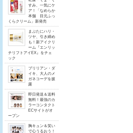
すみ、一気にケ
ア！「なめらか
本舗 目元ふっ
くらクリーム」新発売
まぶたにハリ・
ツヤ、引き締め
も！新アイクリ
ーム『エンリッ
チリフトアイEX』をチェ
ック
ブリリアン・ダ
イキ、大人のメ
ガネコーデを披
露
即日発送＆送料
無料！最強のカ
ラーコンタクト
ECサイトがオ
ープン
胸キュン＆笑い
で心うるおう！