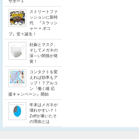
サポート
ストリートファ
ッションに新時
代 『スラッシ
ャー × ポコ
プ』堂々誕生！
妊娠とマスク、
そしてメガネの
深～い関係が発
覚！
コンタクトを変
えれば効率もア
ップ！？アルコ
ン『働く瞳 応
援キャンペーン』開始
年末はメガネが
壊れやすい？！
Zoffが暴いたそ
の理由とは