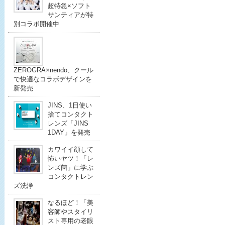
超特急×ソフト
サンティアが特
別コラボ開催中
ZEROGRA×nendo、クール
で快適なコラボデザインを
新発売
JINS、1日使い
捨てコンタクト
レンズ「JINS
1DAY」を発売
カワイイ顔して
怖いヤツ！「レ
ンズ菌」に学ぶ
コンタクトレン
ズ洗浄
なるほど！「美
容師やスタイリ
スト専用の老眼