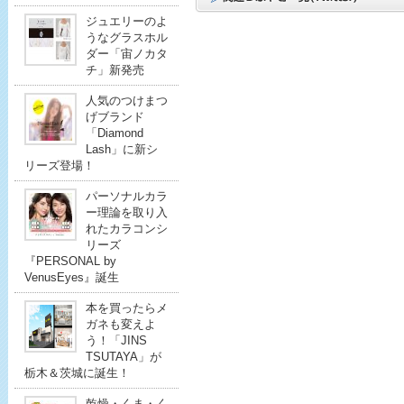
ジュエリーのよ
うなグラスホル
ダー「宙ノカタ
チ」新発売
人気のつけまつ
げブランド
「Diamond
Lash」に新シ
リーズ登場！
パーソナルカラ
ー理論を取り入
れたカラコンシ
リーズ
『PERSONAL by
VenusEyes』誕生
本を買ったらメ
ガネも変えよ
う！「JINS
TSUTAYA」が
栃木＆茨城に誕生！
乾燥・くま・く