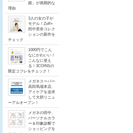
鏡」が画期的な
理由
3人の女の子が
モデル！Zoff×
田中里奈コレク
ションの新作を
チェック
1000円でこん
なにかわいい！
こんなに使え
る！3COINSの
限定コフレをチェック！
メガネスーパー
高田馬場本店、
アイケアを追求
して大胆リニュ
ーアルオープン！
メガネの田中、
パーソナルカラ
ー＆印象診断で
ショッピングを