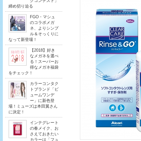
クコンテスト」
締め切り迫る
FGO・マシュ
のコラボメガ
ネ、よりシンプ
ル＆そっくりに
なって新登場！
【2018】好き
なメガネを選べ
る！スーパーお
得なメガネ福袋
をチェック！
カラーコンタク
トブランド「ビ
ュームワンデ
ー」に新色登
場！ミューズは本田翼さん
に決定！
インテグレート
の春メイク、お
さえておきたい
カラーは「フュ