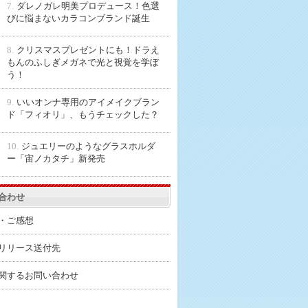
7.
ダレノガレ明美プロデュース！色選
びに悩まないカラコンブランド誕生
8.
クリスマスプレゼントにも！ドラえ
もんのふしぎメガネで光と視覚を学ぼ
う！
9.
いいオンナ専用のアイメイクブラン
ド「フィオリ」、もうチェックした？
10.
ジュエリーのようなグラスホルダ
ー「宙ノカタチ」新発売
合わせ
・ご感想
リリース送付先
関するお問い合わせ