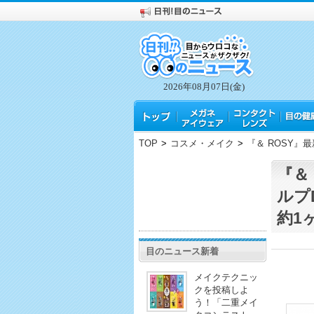
2026年08月07日(金)
TOP
>
コスメ・メイク
>
『＆ ROSY』
『＆
ルプ
約1
目のニュース新着
メイクテクニッ
クを投稿しよ
う！「二重メイ