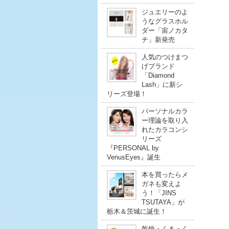
ジュエリーのよ
うなグラスホル
ダー「宙ノカタ
チ」新発売
人気のつけまつ
げブランド
「Diamond
Lash」に新シ
リーズ登場！
パーソナルカラ
ー理論を取り入
れたカラコンシ
リーズ
『PERSONAL by
VenusEyes』誕生
本を買ったらメ
ガネも変えよ
う！「JINS
TSUTAYA」が
栃木＆茨城に誕生！
乾燥・くま・く