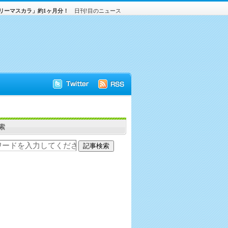
フリーマスカラ」約1ヶ月分！
日刊!目のニュース
索