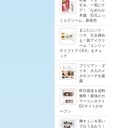
すみ、一気にケ
ア！「なめらか
本舗 目元ふっ
くらクリーム」新発売
まぶたにハリ・
ツヤ、引き締め
も！新アイクリ
ーム『エンリッ
チリフトアイEX』をチェ
ック
ブリリアン・ダ
イキ、大人のメ
ガネコーデを披
露
即日発送＆送料
無料！最強のカ
ラーコンタクト
ECサイトがオ
ープン
胸キュン＆笑い
で心うるおう！