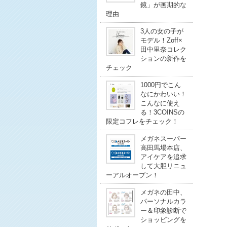
鏡」が画期的な
理由
3人の女の子が
モデル！Zoff×
田中里奈コレク
ションの新作を
チェック
1000円でこん
なにかわいい！
こんなに使え
る！3COINSの
限定コフレをチェック！
メガネスーパー
高田馬場本店、
アイケアを追求
して大胆リニュ
ーアルオープン！
メガネの田中、
パーソナルカラ
ー＆印象診断で
ショッピングを