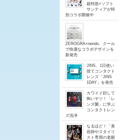
超特急×ソフト
サンティアが特
別コラボ開催中
ZEROGRA×nendo、クール
で快適なコラボデザインを
新発売
JINS、1日使い
捨てコンタクト
レンズ「JINS
1DAY」を発売
カワイイ顔して
怖いヤツ！「レ
ンズ菌」に学ぶ
コンタクトレン
ズ洗浄
なるほど！「美
容師やスタイリ
スト専用の老眼