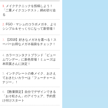
1.
メイクテクニックを投稿しよう！
「二重メイクコンテスト」締め切り迫
る
2.
FGO・マシュのコラボメガネ、より
シンプル＆そっくりになって新登場！
3.
【2018】好きなメガネを選べる！ス
ーパーお得なメガネ福袋をチェック！
4.
カラーコンタクトブランド「ビュー
ムワンデー」に新色登場！ミューズは
本田翼さんに決定！
5.
インテグレートの春メイク、おさえ
ておきたいカラーは「フューチャーエ
ナジー」！
6.
【数量限定】自分でデザインできる
「おそ松さん」のアイウェア、予約受
け付けスタート