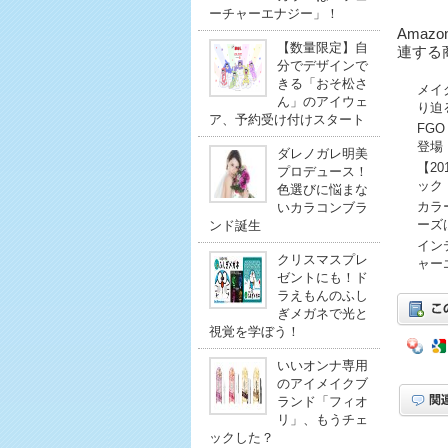
ーチャーエナジー」！
Amaz
【数量限定】自
連する
分でデザインで
きる「おそ松さ
メイ
ん」のアイウェ
り迫
ア、予約受け付けスタート
FG
登場
ダレノガレ明美
【2
プロデュース！
ック
色選びに悩まな
カラ
いカラコンブラ
ーズ
ンド誕生
イン
クリスマスプレ
ャー
ゼントにも！ド
ラえもんのふし
ぎメガネで光と
視覚を学ぼう！
いいオンナ専用
のアイメイクブ
ランド「フィオ
リ」、もうチェ
ックした？