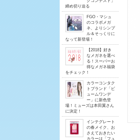
クコンテスト」
締め切り迫る
FGO・マシュ
のコラボメガ
ネ、よりシンプ
ル＆そっくりに
なって新登場！
【2018】好き
なメガネを選べ
る！スーパーお
得なメガネ福袋
をチェック！
カラーコンタク
トブランド「ビ
ュームワンデ
ー」に新色登
場！ミューズは本田翼さん
に決定！
インテグレート
の春メイク、お
さえておきたい
カラーは「フュ