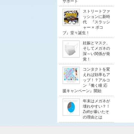
サポート
ストリートファ
ッションに新時
代 『スラッシ
ャー × ポコ
プ』堂々誕生！
妊娠とマスク、
そしてメガネの
深～い関係が発
覚！
コンタクトを変
えれば効率もア
ップ！？アルコ
ン『働く瞳 応
援キャンペーン』開始
年末はメガネが
壊れやすい？！
Zoffが暴いたそ
の理由とは