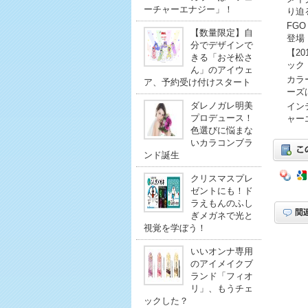
ーチャーエナジー」！
り迫
FG
【数量限定】自
登場
分でデザインで
【2
きる「おそ松さ
ック
ん」のアイウェ
カラ
ア、予約受け付けスタート
ーズ
ダレノガレ明美
イン
プロデュース！
ャー
色選びに悩まな
いカラコンブラ
ンド誕生
クリスマスプレ
ゼントにも！ド
ラえもんのふし
ぎメガネで光と
視覚を学ぼう！
いいオンナ専用
のアイメイクブ
ランド「フィオ
リ」、もうチェ
ックした？