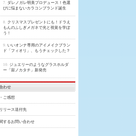
7.
ダレノガレ明美プロデュース！色選
びに悩まないカラコンブランド誕生
8.
クリスマスプレゼントにも！ドラえ
もんのふしぎメガネで光と視覚を学ぼ
う！
9.
いいオンナ専用のアイメイクブラン
ド「フィオリ」、もうチェックした？
10.
ジュエリーのようなグラスホルダ
ー「宙ノカタチ」新発売
合わせ
・ご感想
リリース送付先
関するお問い合わせ