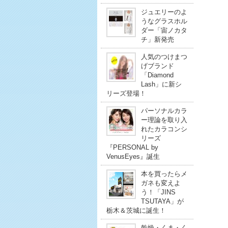
ジュエリーのよ
うなグラスホル
ダー「宙ノカタ
チ」新発売
人気のつけまつ
げブランド
「Diamond
Lash」に新シ
リーズ登場！
パーソナルカラ
ー理論を取り入
れたカラコンシ
リーズ
『PERSONAL by
VenusEyes』誕生
本を買ったらメ
ガネも変えよ
う！「JINS
TSUTAYA」が
栃木＆茨城に誕生！
乾燥・くま・く