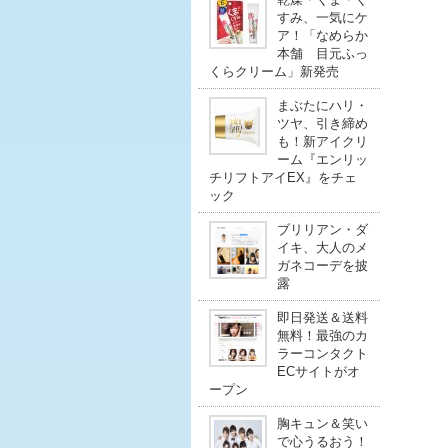
すみ、一気にケ
ア！「なめらか
本舗 目元ふっ
くらクリーム」新発売
まぶたにハリ・
ツヤ、引き締め
も！新アイクリ
ーム『エンリッ
チリフトアイEX』をチェ
ック
ブリリアン・ダ
イキ、大人のメ
ガネコーデを披
露
即日発送＆送料
無料！最強のカ
ラーコンタクト
ECサイトがオ
ープン
胸キュン＆笑い
で心うるおう！