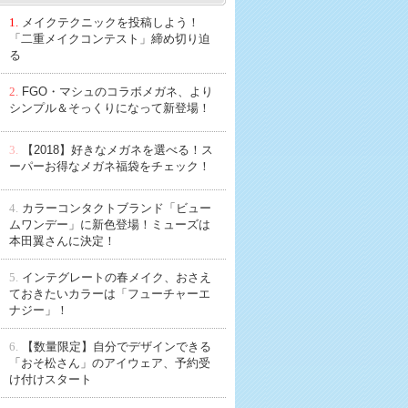
1.
メイクテクニックを投稿しよう！
「二重メイクコンテスト」締め切り迫
る
2.
FGO・マシュのコラボメガネ、より
シンプル＆そっくりになって新登場！
3.
【2018】好きなメガネを選べる！ス
ーパーお得なメガネ福袋をチェック！
4.
カラーコンタクトブランド「ビュー
ムワンデー」に新色登場！ミューズは
本田翼さんに決定！
5.
インテグレートの春メイク、おさえ
ておきたいカラーは「フューチャーエ
ナジー」！
6.
【数量限定】自分でデザインできる
「おそ松さん」のアイウェア、予約受
け付けスタート