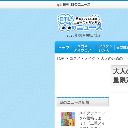
2026年08月08日(土)
TOP
>
コスメ・メイク
>
大人のための「
大人
量限
目のニュース新着
メイクテクニッ
クを投稿しよ
う！「二重メイ