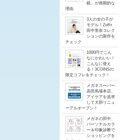
鏡」が画期的な
理由
3人の女の子が
モデル！Zoff×
田中里奈コレク
ションの新作を
チェック
1000円でこん
なにかわいい！
こんなに使え
る！3COINSの
限定コフレをチェック！
メガネスーパー
高田馬場本店、
アイケアを追求
して大胆リニュ
ーアルオープン！
メガネの田中、
パーソナルカラ
ー＆印象診断で
ショッピングを