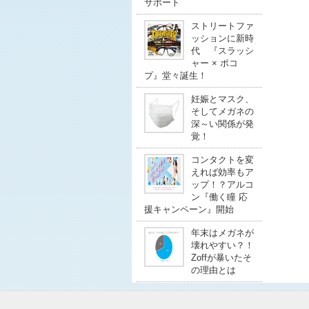
サポート
ストリートファ
ッションに新時
代 『スラッシ
ャー × ポコ
プ』堂々誕生！
妊娠とマスク、
そしてメガネの
深～い関係が発
覚！
コンタクトを変
えれば効率もア
ップ！？アルコ
ン『働く瞳 応
援キャンペーン』開始
年末はメガネが
壊れやすい？！
Zoffが暴いたそ
の理由とは