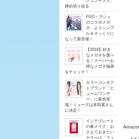
クコンテスト」
締め切り迫る
FGO・マシュ
のコラボメガ
ネ、よりシンプ
ル＆そっくりに
なって新登場！
【2018】好き
なメガネを選べ
る！スーパーお
得なメガネ福袋
をチェック！
カラーコンタク
トブランド「ビ
ュームワンデ
ー」に新色登
場！ミューズは本田翼さん
に決定！
インテグレート
の春メイク、お
Amaz
さえておきたい
カラーは「フュ
メイ