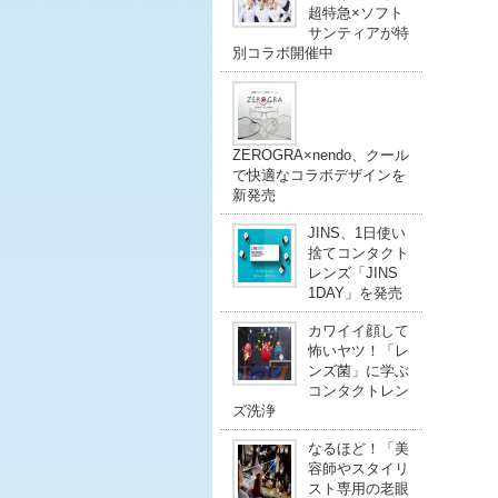
超特急×ソフト
サンティアが特
別コラボ開催中
ZEROGRA×nendo、クール
で快適なコラボデザインを
新発売
JINS、1日使い
捨てコンタクト
レンズ「JINS
1DAY」を発売
カワイイ顔して
怖いヤツ！「レ
ンズ菌」に学ぶ
コンタクトレン
ズ洗浄
なるほど！「美
容師やスタイリ
スト専用の老眼