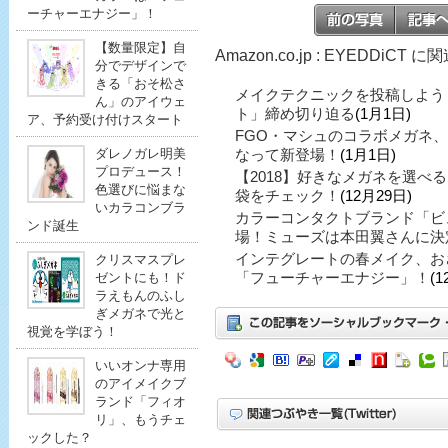
ーチャーエナジー」！
【数量限定】自
Amazon.co.jp : EYEDDiCT
分でデザインで
きる「おそ松さ
メイクテクニックを投稿しよう
ん」のアイウェ
ト」締め切り迫る
(1月1日)
ア、予約受け付けスタート
FGO・マシュのコラボメガネ
ダレノガレ明美
なって新登場！
(1月1日)
プロデュース！
【2018】好きなメガネを選べ
色選びに悩まな
袋をチェック！
(12月29日)
いカラコンブラ
カラーコンタクトブランド「ビ
ンド誕生
場！ミューズは本田翼さんに決
インテグレートの春メイク、お
クリスマスプレ
「フューチャーエナジー」！
(1
ゼントにも！ド
ラえもんのふし
ぎメガネで光と
視覚を学ぼう！
いいオンナ専用
のアイメイクブ
ランド「フィオ
リ」、もうチェ
ックした？