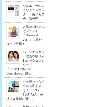
ジュエリーのよ
うなグラスホル
ダー「宙ノカタ
チ」新発売
人気のつけまつ
げブランド
「Diamond
Lash」に新シ
リーズ登場！
パーソナルカラ
ー理論を取り入
れたカラコンシ
リーズ
『PERSONAL by
VenusEyes』誕生
本を買ったらメ
ガネも変えよ
う！「JINS
TSUTAYA」が
栃木＆茨城に誕生！
乾燥・くま・く