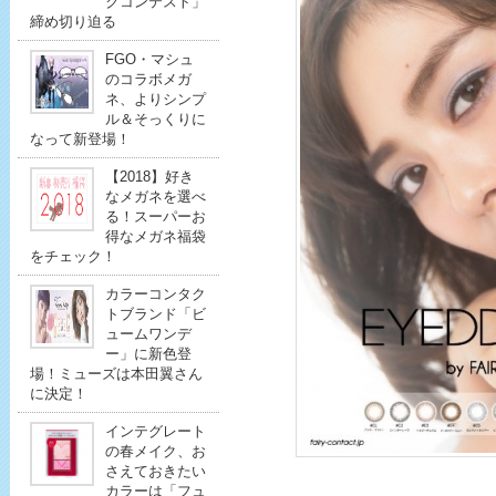
クコンテスト」
締め切り迫る
FGO・マシュ
のコラボメガ
ネ、よりシンプ
ル＆そっくりに
なって新登場！
【2018】好き
なメガネを選べ
る！スーパーお
得なメガネ福袋
をチェック！
カラーコンタク
トブランド「ビ
ュームワンデ
ー」に新色登
場！ミューズは本田翼さん
に決定！
インテグレート
の春メイク、お
さえておきたい
カラーは「フュ