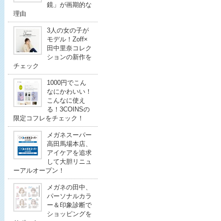
鏡」が画期的な
理由
3人の女の子が
モデル！Zoff×
田中里奈コレク
ションの新作を
チェック
1000円でこん
なにかわいい！
こんなに使え
る！3COINSの
限定コフレをチェック！
メガネスーパー
高田馬場本店、
アイケアを追求
して大胆リニュ
ーアルオープン！
メガネの田中、
パーソナルカラ
ー＆印象診断で
ショッピングを