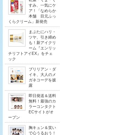
すみ、一気にケ
ア！「なめらか
本舗 目元ふっ
くらクリーム」新発売
まぶたにハリ・
ツヤ、引き締め
も！新アイクリ
ーム『エンリッ
チリフトアイEX』をチェ
ック
ブリリアン・ダ
イキ、大人のメ
ガネコーデを披
露
即日発送＆送料
無料！最強のカ
ラーコンタクト
ECサイトがオ
ープン
胸キュン＆笑い
で心うるおう！