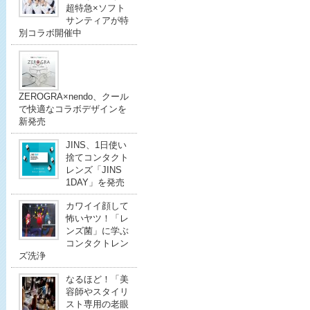
超特急×ソフト
サンティアが特
別コラボ開催中
ZEROGRA×nendo、クール
で快適なコラボデザインを
新発売
JINS、1日使い
捨てコンタクト
レンズ「JINS
1DAY」を発売
カワイイ顔して
怖いヤツ！「レ
ンズ菌」に学ぶ
コンタクトレン
ズ洗浄
なるほど！「美
容師やスタイリ
スト専用の老眼