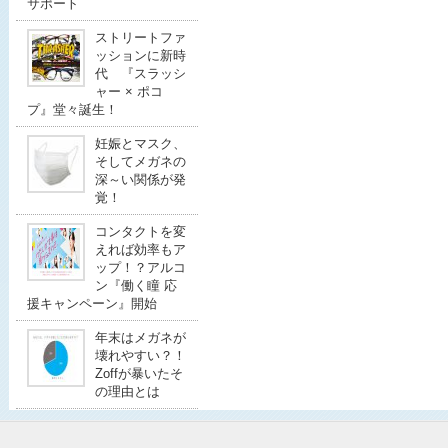
サポート
ストリートファ
ッションに新時
代 『スラッシ
ャー × ポコ
プ』堂々誕生！
妊娠とマスク、
そしてメガネの
深～い関係が発
覚！
コンタクトを変
えれば効率もア
ップ！？アルコ
ン『働く瞳 応
援キャンペーン』開始
年末はメガネが
壊れやすい？！
Zoffが暴いたそ
の理由とは