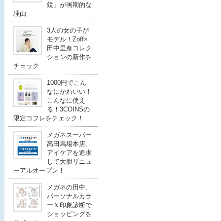
鏡」が画期的な
理由
3人の女の子が
モデル！Zoff×
田中里奈コレク
ションの新作を
チェック
1000円でこん
なにかわいい！
こんなに使え
る！3COINSの
限定コフレをチェック！
メガネスーパー
高田馬場本店、
アイケアを追求
して大胆リニュ
ーアルオープン！
メガネの田中、
パーソナルカラ
ー＆印象診断で
ショッピングを