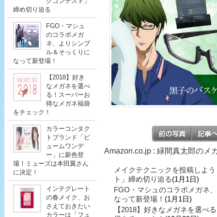
クコンテスト」
締め切り迫る
FGO・マシュ
のコラボメガ
ネ、よりシンプ
ル＆そっくりに
なって新登場！
【2018】好き
なメガネを選べ
る！スーパーお
得なメガネ福袋
をチェック！
カラーコンタク
トブランド「ビ
ュームワンデ
Amazon.co.jp : 緑間真太郎
ー」に新色登
場！ミューズは本田翼さん
メイクテクニックを投稿しよう
に決定！
ト」締め切り迫る
(1月1日)
インテグレート
FGO・マシュのコラボメガネ
の春メイク、お
なって新登場！
(1月1日)
さえておきたい
【2018】好きなメガネを選べ
カラーは「フュ