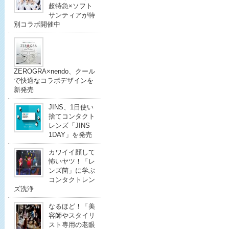
超特急×ソフト
サンティアが特
別コラボ開催中
ZEROGRA×nendo、クール
で快適なコラボデザインを
新発売
JINS、1日使い
捨てコンタクト
レンズ「JINS
1DAY」を発売
カワイイ顔して
怖いヤツ！「レ
ンズ菌」に学ぶ
コンタクトレン
ズ洗浄
なるほど！「美
容師やスタイリ
スト専用の老眼