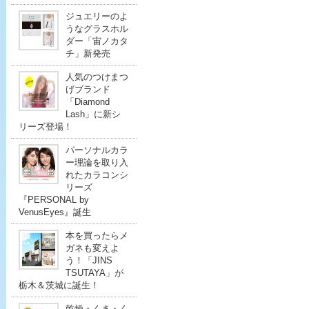
ジュエリーのよ
うなグラスホル
ダー「宙ノカタ
チ」新発売
人気のつけまつ
げブランド
「Diamond
Lash」に新シ
リーズ登場！
パーソナルカラ
ー理論を取り入
れたカラコンシ
リーズ
『PERSONAL by
VenusEyes』誕生
本を買ったらメ
ガネも変えよ
う！「JINS
TSUTAYA」が
栃木＆茨城に誕生！
乾燥・くま・く