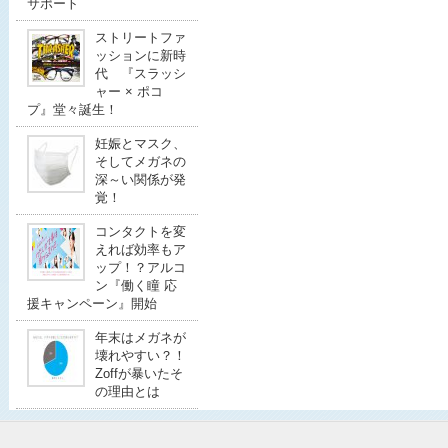
サポート
ストリートファ
ッションに新時
代 『スラッシ
ャー × ポコ
プ』堂々誕生！
妊娠とマスク、
そしてメガネの
深～い関係が発
覚！
コンタクトを変
えれば効率もア
ップ！？アルコ
ン『働く瞳 応
援キャンペーン』開始
年末はメガネが
壊れやすい？！
Zoffが暴いたそ
の理由とは