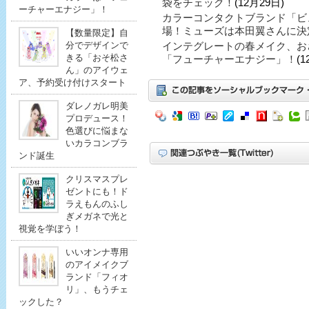
袋をチェック！
(12月29日)
ーチャーエナジー」！
カラーコンタクトブランド「ビ
場！ミューズは本田翼さんに決
【数量限定】自
分でデザインで
インテグレートの春メイク、お
きる「おそ松さ
「フューチャーエナジー」！
(1
ん」のアイウェ
ア、予約受け付けスタート
ダレノガレ明美
プロデュース！
色選びに悩まな
いカラコンブラ
ンド誕生
クリスマスプレ
ゼントにも！ド
ラえもんのふし
ぎメガネで光と
視覚を学ぼう！
いいオンナ専用
のアイメイクブ
ランド「フィオ
リ」、もうチェ
ックした？