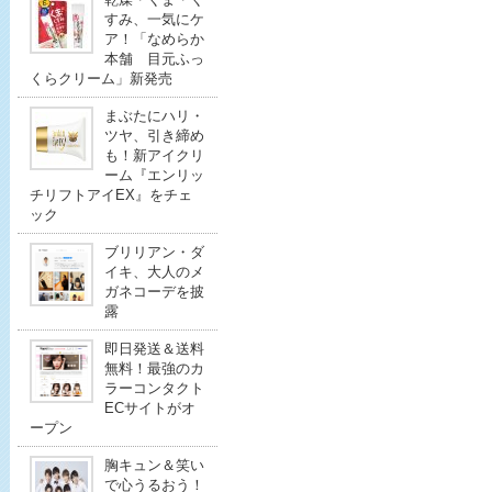
すみ、一気にケ
ア！「なめらか
本舗 目元ふっ
くらクリーム」新発売
まぶたにハリ・
ツヤ、引き締め
も！新アイクリ
ーム『エンリッ
チリフトアイEX』をチェ
ック
ブリリアン・ダ
イキ、大人のメ
ガネコーデを披
露
即日発送＆送料
無料！最強のカ
ラーコンタクト
ECサイトがオ
ープン
胸キュン＆笑い
で心うるおう！