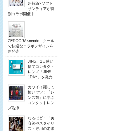
超特急×ソフト
サンティアが特
別コラボ開催中
ZEROGRA×nendo、クール
で快適なコラボデザインを
新発売
JINS、1日使い
捨てコンタクト
レンズ「JINS
1DAY」を発売
カワイイ顔して
怖いヤツ！「レ
ンズ菌」に学ぶ
コンタクトレン
ズ洗浄
なるほど！「美
容師やスタイリ
スト専用の老眼