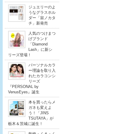
ジュエリーのよ
うなグラスホル
ダー「宙ノカタ
チ」新発売
人気のつけまつ
げブランド
「Diamond
Lash」に新シ
リーズ登場！
パーソナルカラ
ー理論を取り入
れたカラコンシ
リーズ
『PERSONAL by
VenusEyes』誕生
本を買ったらメ
ガネも変えよ
う！「JINS
TSUTAYA」が
栃木＆茨城に誕生！
乾燥・くま・く