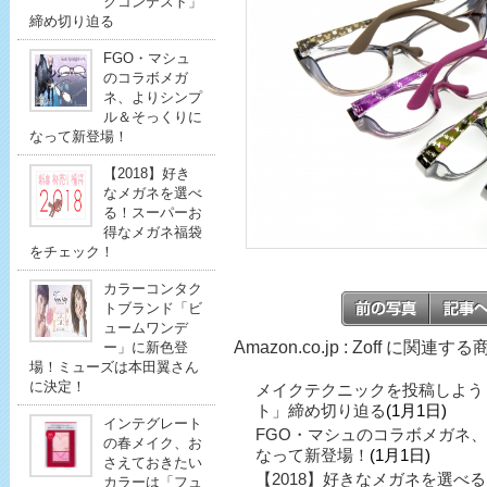
クコンテスト」
締め切り迫る
FGO・マシュ
のコラボメガ
ネ、よりシンプ
ル＆そっくりに
なって新登場！
【2018】好き
なメガネを選べ
る！スーパーお
得なメガネ福袋
をチェック！
カラーコンタク
トブランド「ビ
ュームワンデ
Amazon.co.jp : Zoff に関連する
ー」に新色登
場！ミューズは本田翼さん
に決定！
メイクテクニックを投稿しよう
ト」締め切り迫る
(1月1日)
インテグレート
FGO・マシュのコラボメガネ
の春メイク、お
なって新登場！
(1月1日)
さえておきたい
【2018】好きなメガネを選べ
カラーは「フュ