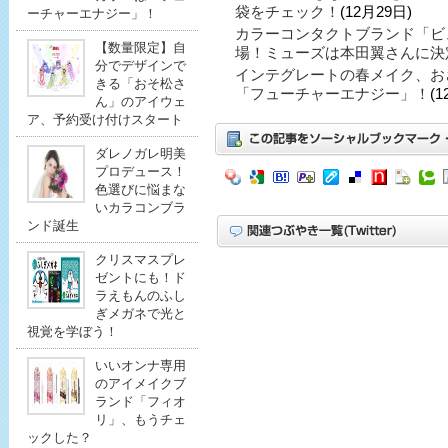
袋をチェック！
(12月29日)
ーチャーエナジー」！
カラーコンタクトブランド「ビ
【数量限定】自
場！ミューズは本田翼さんに決
分でデザインで
インテグレートの春メイク、お
きる「おそ松さ
「フューチャーエナジー」！
(1
ん」のアイウェ
ア、予約受け付けスタート
ダレノガレ明美
プロデュース！
色選びに悩まな
いカラコンブラ
ンド誕生
クリスマスプレ
ゼントにも！ド
ラえもんのふし
ぎメガネで光と
視覚を学ぼう！
いいオンナ専用
のアイメイクブ
ランド「フィオ
リ」、もうチェ
ックした？