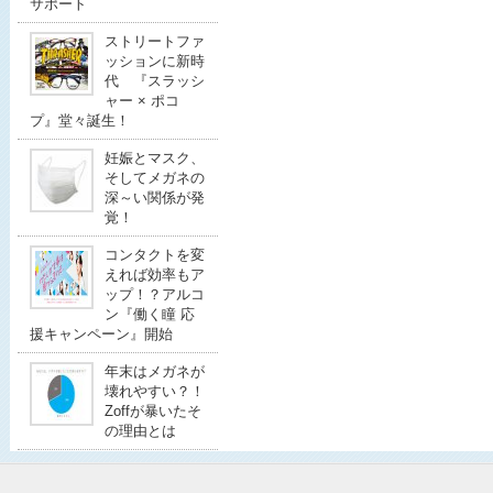
サポート
ストリートファ
ッションに新時
代 『スラッシ
ャー × ポコ
プ』堂々誕生！
妊娠とマスク、
そしてメガネの
深～い関係が発
覚！
コンタクトを変
えれば効率もア
ップ！？アルコ
ン『働く瞳 応
援キャンペーン』開始
年末はメガネが
壊れやすい？！
Zoffが暴いたそ
の理由とは