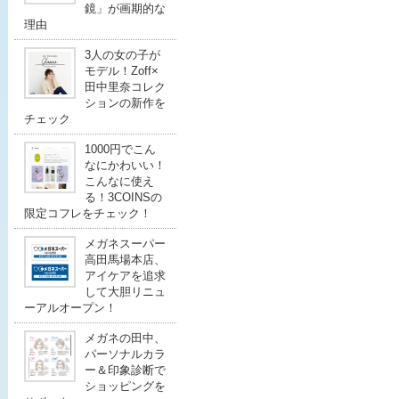
鏡」が画期的な
理由
3人の女の子が
モデル！Zoff×
田中里奈コレク
ションの新作を
チェック
1000円でこん
なにかわいい！
こんなに使え
る！3COINSの
限定コフレをチェック！
メガネスーパー
高田馬場本店、
アイケアを追求
して大胆リニュ
ーアルオープン！
メガネの田中、
パーソナルカラ
ー＆印象診断で
ショッピングを