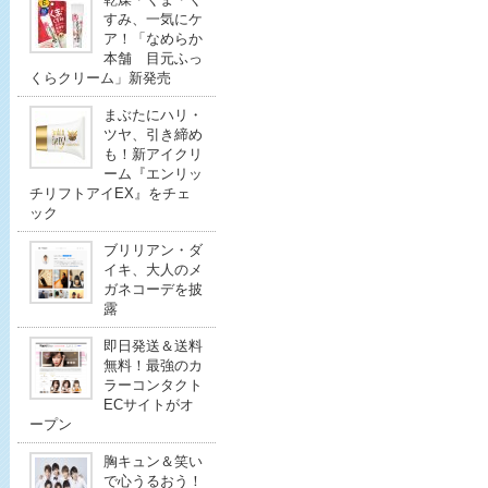
すみ、一気にケ
ア！「なめらか
本舗 目元ふっ
くらクリーム」新発売
まぶたにハリ・
ツヤ、引き締め
も！新アイクリ
ーム『エンリッ
チリフトアイEX』をチェ
ック
ブリリアン・ダ
イキ、大人のメ
ガネコーデを披
露
即日発送＆送料
無料！最強のカ
ラーコンタクト
ECサイトがオ
ープン
胸キュン＆笑い
で心うるおう！