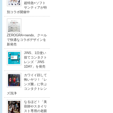
超特急×ソフト
サンティアが特
別コラボ開催中
ZEROGRA×nendo、クール
で快適なコラボデザインを
新発売
JINS、1日使い
捨てコンタクト
レンズ「JINS
1DAY」を発売
カワイイ顔して
怖いヤツ！「レ
ンズ菌」に学ぶ
コンタクトレン
ズ洗浄
なるほど！「美
容師やスタイリ
スト専用の老眼