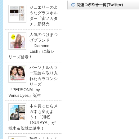
ジュエリーのよ
うなグラスホル
ダー「宙ノカタ
チ」新発売
人気のつけまつ
げブランド
「Diamond
Lash」に新シ
リーズ登場！
パーソナルカラ
ー理論を取り入
れたカラコンシ
リーズ
『PERSONAL by
VenusEyes』誕生
本を買ったらメ
ガネも変えよ
う！「JINS
TSUTAYA」が
栃木＆茨城に誕生！
乾燥・くま・く