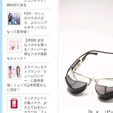
クコンテスト」
締め切り迫る
FGO・マシュ
のコラボメガ
ネ、よりシンプ
ル＆そっくりに
なって新登場！
【2018】好き
なメガネを選べ
る！スーパーお
得なメガネ福袋
をチェック！
カラーコンタク
トブランド「ビ
ュームワンデ
ー」に新色登
場！ミューズは本田翼さん
に決定！
インテグレート
の春メイク、お
さえておきたい
カラーは「フュ