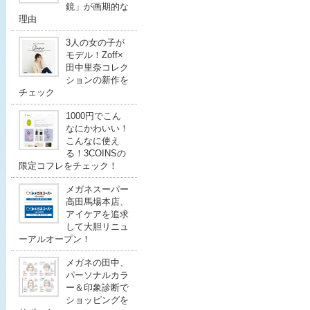
鏡」が画期的な
理由
3人の女の子が
モデル！Zoff×
田中里奈コレク
ションの新作を
チェック
1000円でこん
なにかわいい！
こんなに使え
る！3COINSの
限定コフレをチェック！
メガネスーパー
高田馬場本店、
アイケアを追求
して大胆リニュ
ーアルオープン！
メガネの田中、
パーソナルカラ
ー＆印象診断で
ショッピングを