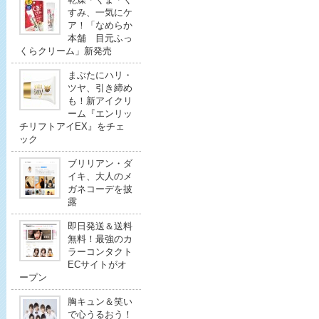
すみ、一気にケ
ア！「なめらか
本舗 目元ふっ
くらクリーム」新発売
まぶたにハリ・
ツヤ、引き締め
も！新アイクリ
ーム『エンリッ
チリフトアイEX』をチェ
ック
ブリリアン・ダ
イキ、大人のメ
ガネコーデを披
露
即日発送＆送料
無料！最強のカ
ラーコンタクト
ECサイトがオ
ープン
胸キュン＆笑い
で心うるおう！