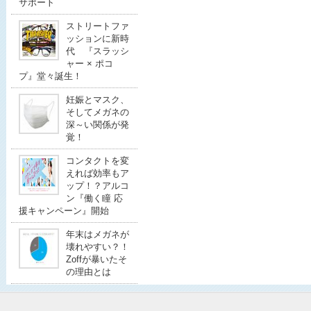
サポート
ストリートファ
ッションに新時
代 『スラッシ
ャー × ポコ
プ』堂々誕生！
妊娠とマスク、
そしてメガネの
深～い関係が発
覚！
コンタクトを変
えれば効率もア
ップ！？アルコ
ン『働く瞳 応
援キャンペーン』開始
年末はメガネが
壊れやすい？！
Zoffが暴いたそ
の理由とは