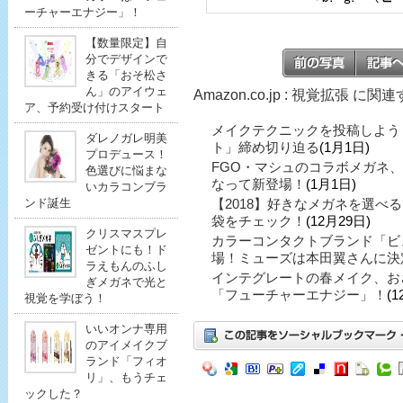
ーチャーエナジー」！
【数量限定】自
分でデザインで
きる「おそ松さ
ん」のアイウェ
Amazon.co.jp : 視覚拡張 に
ア、予約受け付けスタート
メイクテクニックを投稿しよう
ダレノガレ明美
ト」締め切り迫る
(1月1日)
プロデュース！
FGO・マシュのコラボメガネ
色選びに悩まな
なって新登場！
(1月1日)
いカラコンブラ
ンド誕生
【2018】好きなメガネを選べ
袋をチェック！
(12月29日)
クリスマスプレ
カラーコンタクトブランド「ビ
ゼントにも！ド
場！ミューズは本田翼さんに決
ラえもんのふし
インテグレートの春メイク、お
ぎメガネで光と
「フューチャーエナジー」！
(1
視覚を学ぼう！
いいオンナ専用
のアイメイクブ
ランド「フィオ
リ」、もうチェ
ックした？