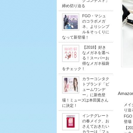
クコンテスト」
締め切り迫る
FGO・マシュ
のコラボメガ
ネ、よりシンプ
ル＆そっくりに
なって新登場！
【2018】好き
なメガネを選べ
る！スーパーお
得なメガネ福袋
をチェック！
カラーコンタク
トブランド「ビ
ュームワンデ
Amazo
ー」に新色登
場！ミューズは本田翼さん
メイ
に決定！
り迫
インテグレート
FG
の春メイク、お
登場
さえておきたい
【2
カラーは「フュ