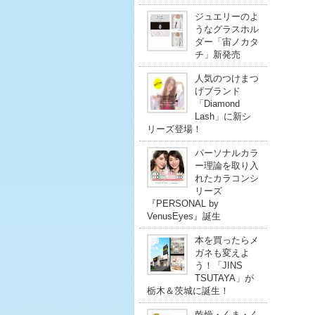
ジュエリーのよ
うなグラスホル
ダー「宙ノカタ
チ」新発売
人気のつけまつ
げブランド
「Diamond
Lash」に新シ
リーズ登場！
パーソナルカラ
ー理論を取り入
れたカラコンシ
リーズ
『PERSONAL by
VenusEyes』誕生
本を買ったらメ
ガネも変えよ
う！「JINS
TSUTAYA」が
栃木＆茨城に誕生！
乾燥・くま・く