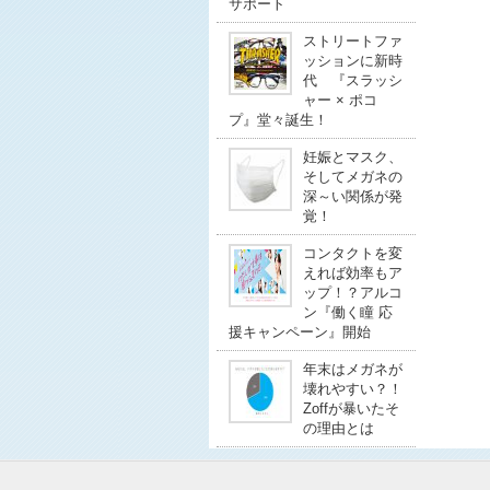
サポート
ストリートファ
ッションに新時
代 『スラッシ
ャー × ポコ
プ』堂々誕生！
妊娠とマスク、
そしてメガネの
深～い関係が発
覚！
コンタクトを変
えれば効率もア
ップ！？アルコ
ン『働く瞳 応
援キャンペーン』開始
年末はメガネが
壊れやすい？！
Zoffが暴いたそ
の理由とは