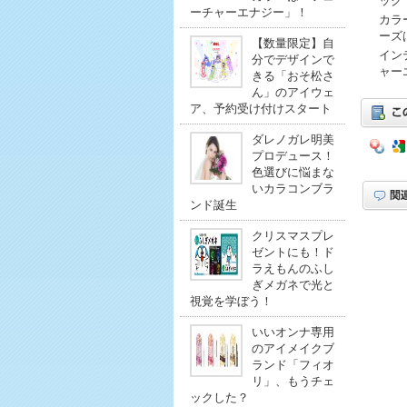
ック
ーチャーエナジー」！
カラ
ーズ
【数量限定】自
イン
分でデザインで
ャー
きる「おそ松さ
ん」のアイウェ
ア、予約受け付けスタート
ダレノガレ明美
プロデュース！
色選びに悩まな
いカラコンブラ
ンド誕生
クリスマスプレ
ゼントにも！ド
ラえもんのふし
ぎメガネで光と
視覚を学ぼう！
いいオンナ専用
のアイメイクブ
ランド「フィオ
リ」、もうチェ
ックした？