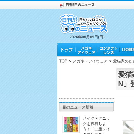
2026年08月09日(日)
TOP
>
メガネ・アイウェア
>
愛猫家のため
愛猫
N」
目のニュース新着
メイクテクニッ
クを投稿しよ
う！「二重メイ