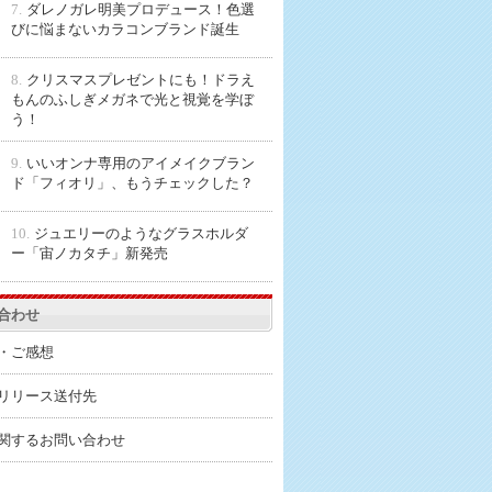
7.
ダレノガレ明美プロデュース！色選
びに悩まないカラコンブランド誕生
8.
クリスマスプレゼントにも！ドラえ
もんのふしぎメガネで光と視覚を学ぼ
う！
9.
いいオンナ専用のアイメイクブラン
ド「フィオリ」、もうチェックした？
10.
ジュエリーのようなグラスホルダ
ー「宙ノカタチ」新発売
合わせ
・ご感想
リリース送付先
関するお問い合わせ