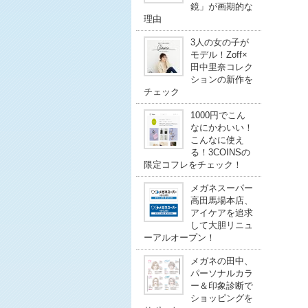
鏡」が画期的な
理由
3人の女の子が
モデル！Zoff×
田中里奈コレク
ションの新作を
チェック
1000円でこん
なにかわいい！
こんなに使え
る！3COINSの
限定コフレをチェック！
メガネスーパー
高田馬場本店、
アイケアを追求
して大胆リニュ
ーアルオープン！
メガネの田中、
パーソナルカラ
ー＆印象診断で
ショッピングを