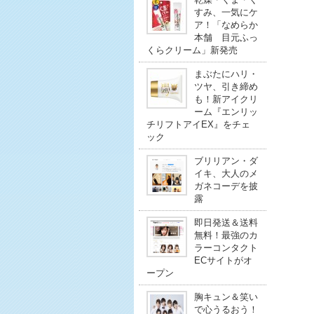
すみ、一気にケ
ア！「なめらか
本舗 目元ふっ
くらクリーム」新発売
まぶたにハリ・
ツヤ、引き締め
も！新アイクリ
ーム『エンリッ
チリフトアイEX』をチェ
ック
ブリリアン・ダ
イキ、大人のメ
ガネコーデを披
露
即日発送＆送料
無料！最強のカ
ラーコンタクト
ECサイトがオ
ープン
胸キュン＆笑い
で心うるおう！