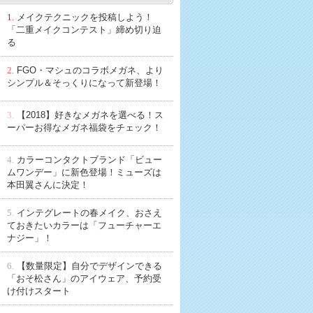
1.
メイクテクニックを投稿しよう！
「二重メイクコンテスト」締め切り迫
る
2.
FGO・マシュのコラボメガネ、より
シンプル＆そっくりになって新登場！
3.
【2018】好きなメガネを選べる！ス
ーパーお得なメガネ福袋をチェック！
4.
カラーコンタクトブランド「ビュー
ムワンデー」に新色登場！ミューズは
本田翼さんに決定！
5.
インテグレートの春メイク、おさえ
ておきたいカラーは「フューチャーエ
ナジー」！
6.
【数量限定】自分でデザインできる
「おそ松さん」のアイウェア、予約受
け付けスタート