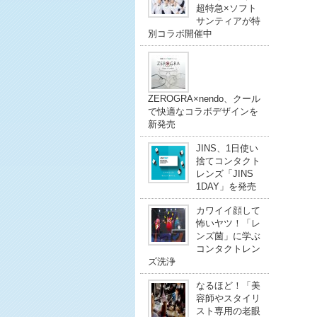
超特急×ソフト
サンティアが特
別コラボ開催中
ZEROGRA×nendo、クール
で快適なコラボデザインを
新発売
JINS、1日使い
捨てコンタクト
レンズ「JINS
1DAY」を発売
カワイイ顔して
怖いヤツ！「レ
ンズ菌」に学ぶ
コンタクトレン
ズ洗浄
なるほど！「美
容師やスタイリ
スト専用の老眼