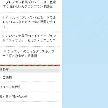
7.
ダレノガレ明美プロデュース！色選
びに悩まないカラコンブランド誕生
8.
クリスマスプレゼントにも！ドラえ
もんのふしぎメガネで光と視覚を学ぼ
う！
9.
いいオンナ専用のアイメイクブラン
ド「フィオリ」、もうチェックした？
10.
ジュエリーのようなグラスホルダ
ー「宙ノカタチ」新発売
合わせ
・ご感想
リリース送付先
関するお問い合わせ