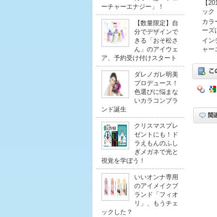
【2
ーチャーエナジー」！
ック
カラ
【数量限定】自
ーズ
分でデザインで
きる「おそ松さ
イン
ん」のアイウェ
ャー
ア、予約受け付けスタート
ダレノガレ明美
プロデュース！
色選びに悩まな
いカラコンブラ
ンド誕生
クリスマスプレ
ゼントにも！ド
ラえもんのふし
ぎメガネで光と
視覚を学ぼう！
いいオンナ専用
のアイメイクブ
ランド「フィオ
リ」、もうチェ
ックした？