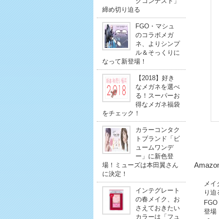
クコンテスト」
締め切り迫る
FGO・マシュ
のコラボメガ
ネ、よりシンプ
ル＆そっくりに
なって新登場！
【2018】好き
なメガネを選べ
る！スーパーお
得なメガネ福袋
をチェック！
カラーコンタク
トブランド「ビ
ュームワンデ
ー」に新色登
場！ミューズは本田翼さん
Amazo
に決定！
メイ
インテグレート
り迫
の春メイク、お
FG
さえておきたい
登場
カラーは「フュ