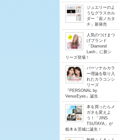
ジュエリーのよ
うなグラスホル
ダー「宙ノカタ
チ」新発売
人気のつけまつ
げブランド
「Diamond
Lash」に新シ
リーズ登場！
パーソナルカラ
ー理論を取り入
れたカラコンシ
リーズ
『PERSONAL by
VenusEyes』誕生
本を買ったらメ
ガネも変えよ
う！「JINS
TSUTAYA」が
栃木＆茨城に誕生！
乾燥・くま・く