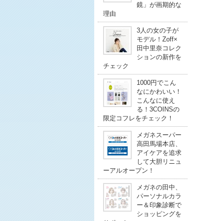
鏡」が画期的な
理由
3人の女の子が
モデル！Zoff×
田中里奈コレク
ションの新作を
チェック
1000円でこん
なにかわいい！
こんなに使え
る！3COINSの
限定コフレをチェック！
メガネスーパー
高田馬場本店、
アイケアを追求
して大胆リニュ
ーアルオープン！
メガネの田中、
パーソナルカラ
ー＆印象診断で
ショッピングを