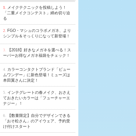
1.
メイクテクニックを投稿しよう！
「二重メイクコンテスト」締め切り迫
る
2.
FGO・マシュのコラボメガネ、より
シンプル＆そっくりになって新登場！
3.
【2018】好きなメガネを選べる！ス
ーパーお得なメガネ福袋をチェック！
4.
カラーコンタクトブランド「ビュー
ムワンデー」に新色登場！ミューズは
本田翼さんに決定！
5.
インテグレートの春メイク、おさえ
ておきたいカラーは「フューチャーエ
ナジー」！
6.
【数量限定】自分でデザインできる
「おそ松さん」のアイウェア、予約受
け付けスタート