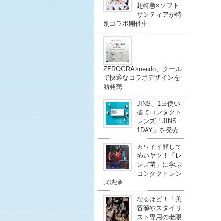
超特急×ソフト
サンティアが特
別コラボ開催中
ZEROGRA×nendo、クール
で快適なコラボデザインを
新発売
JINS、1日使い
捨てコンタクト
レンズ「JINS
1DAY」を発売
カワイイ顔して
怖いヤツ！「レ
ンズ菌」に学ぶ
コンタクトレン
ズ洗浄
なるほど！「美
容師やスタイリ
スト専用の老眼