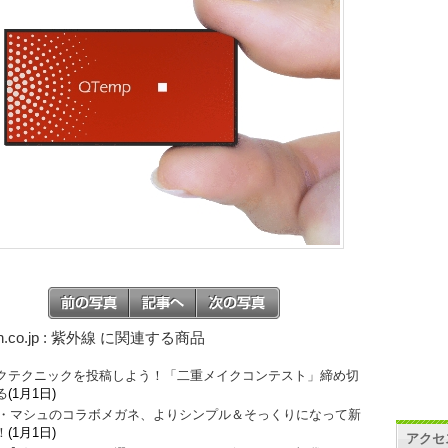
n.co.jp : 紫外線 に関連する商品
クテクニックを投稿しよう！「二重メイクコンテスト」締め切
る
(1月1日)
O・マシュのコラボメガネ、よりシンプル＆そっくりになって新
！
(1月1日)
アクセ