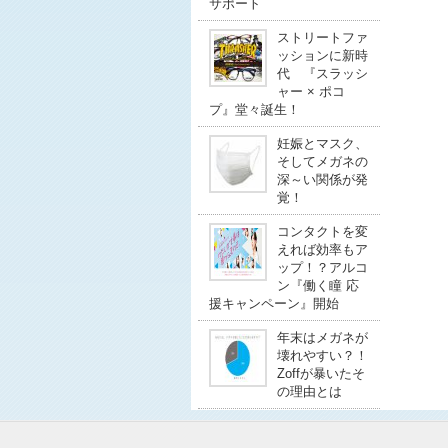
サポート
ストリートファ
ッションに新時
代 『スラッシ
ャー × ポコ
プ』堂々誕生！
妊娠とマスク、
そしてメガネの
深～い関係が発
覚！
コンタクトを変
えれば効率もア
ップ！？アルコ
ン『働く瞳 応
援キャンペーン』開始
年末はメガネが
壊れやすい？！
Zoffが暴いたそ
の理由とは