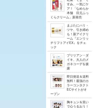
すみ、一気にケ
ア！「なめらか
本舗 目元ふっ
くらクリーム」新発売
まぶたにハリ・
ツヤ、引き締め
も！新アイクリ
ーム『エンリッ
チリフトアイEX』をチェ
ック
ブリリアン・ダ
イキ、大人のメ
ガネコーデを披
露
即日発送＆送料
無料！最強のカ
ラーコンタクト
ECサイトがオ
ープン
胸キュン＆笑い
で心うるおう！