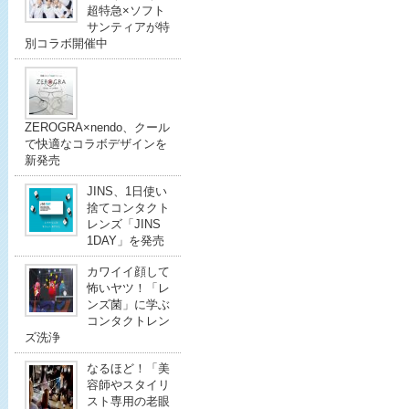
超特急×ソフト
サンティアが特
別コラボ開催中
ZEROGRA×nendo、クール
で快適なコラボデザインを
新発売
JINS、1日使い
捨てコンタクト
レンズ「JINS
1DAY」を発売
カワイイ顔して
怖いヤツ！「レ
ンズ菌」に学ぶ
コンタクトレン
ズ洗浄
なるほど！「美
容師やスタイリ
スト専用の老眼