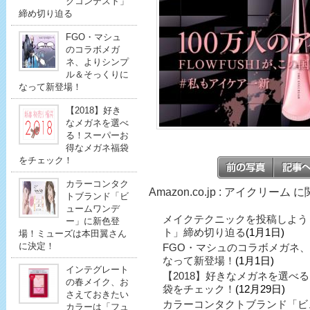
クコンテスト」
締め切り迫る
FGO・マシュ
のコラボメガ
ネ、よりシンプ
ル＆そっくりに
なって新登場！
【2018】好き
なメガネを選べ
る！スーパーお
得なメガネ福袋
をチェック！
カラーコンタク
Amazon.co.jp : アイクリーム
トブランド「ビ
ュームワンデ
メイクテクニックを投稿しよう
ー」に新色登
ト」締め切り迫る
(1月1日)
場！ミューズは本田翼さん
に決定！
FGO・マシュのコラボメガネ
なって新登場！
(1月1日)
インテグレート
【2018】好きなメガネを選べ
の春メイク、お
袋をチェック！
(12月29日)
さえておきたい
カラーコンタクトブランド「ビ
カラーは「フュ