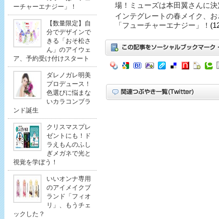
場！ミューズは本田翼さんに決
ーチャーエナジー」！
インテグレートの春メイク、お
【数量限定】自
「フューチャーエナジー」！
(1
分でデザインで
きる「おそ松さ
ん」のアイウェ
ア、予約受け付けスタート
ダレノガレ明美
プロデュース！
色選びに悩まな
いカラコンブラ
ンド誕生
クリスマスプレ
ゼントにも！ド
ラえもんのふし
ぎメガネで光と
視覚を学ぼう！
いいオンナ専用
のアイメイクブ
ランド「フィオ
リ」、もうチェ
ックした？