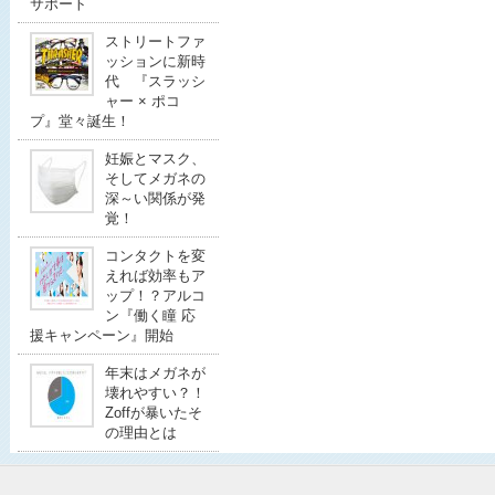
サポート
ストリートファ
ッションに新時
代 『スラッシ
ャー × ポコ
プ』堂々誕生！
妊娠とマスク、
そしてメガネの
深～い関係が発
覚！
コンタクトを変
えれば効率もア
ップ！？アルコ
ン『働く瞳 応
援キャンペーン』開始
年末はメガネが
壊れやすい？！
Zoffが暴いたそ
の理由とは