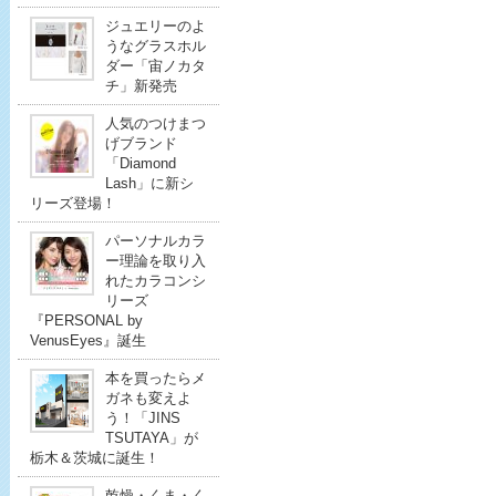
ジュエリーのよ
うなグラスホル
ダー「宙ノカタ
チ」新発売
人気のつけまつ
げブランド
「Diamond
Lash」に新シ
リーズ登場！
パーソナルカラ
ー理論を取り入
れたカラコンシ
リーズ
『PERSONAL by
VenusEyes』誕生
本を買ったらメ
ガネも変えよ
う！「JINS
TSUTAYA」が
栃木＆茨城に誕生！
乾燥・くま・く