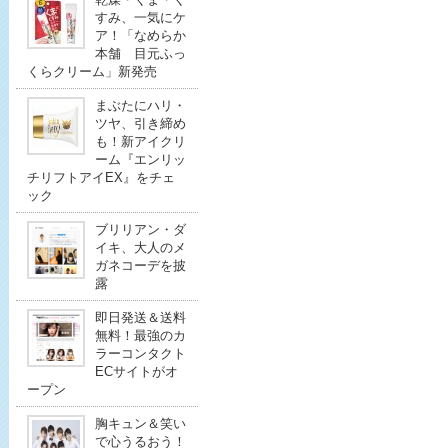
すみ、一気にケ
ア！「なめらか
本舗 目元ふっ
くらクリーム」新発売
まぶたにハリ・
ツヤ、引き締め
も！新アイクリ
ーム『エンリッ
チリフトアイEX』をチェ
ック
ブリリアン・ダ
イキ、大人のメ
ガネコーデを披
露
即日発送＆送料
無料！最強のカ
ラーコンタクト
ECサイトがオ
ープン
胸キュン＆笑い
で心うるおう！