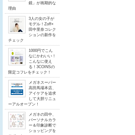
鏡」が画期的な
理由
3人の女の子が
モデル！Zoff×
田中里奈コレク
ションの新作を
チェック
1000円でこん
なにかわいい！
こんなに使え
る！3COINSの
限定コフレをチェック！
メガネスーパー
高田馬場本店、
アイケアを追求
して大胆リニュ
ーアルオープン！
メガネの田中、
パーソナルカラ
ー＆印象診断で
ショッピングを