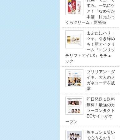
すみ、一気にケ
ア！「なめらか
本舗 目元ふっ
くらクリーム」新発売
まぶたにハリ・
ツヤ、引き締め
も！新アイクリ
ーム『エンリッ
チリフトアイEX』をチェ
ック
ブリリアン・ダ
イキ、大人のメ
ガネコーデを披
露
即日発送＆送料
無料！最強のカ
ラーコンタクト
ECサイトがオ
ープン
胸キュン＆笑い
で心うるおう！