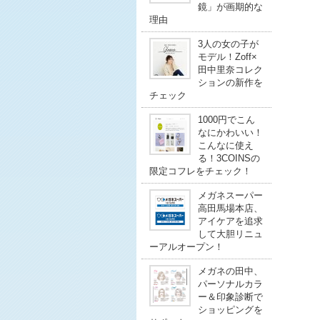
鏡」が画期的な
理由
3人の女の子が
モデル！Zoff×
田中里奈コレク
ションの新作を
チェック
1000円でこん
なにかわいい！
こんなに使え
る！3COINSの
限定コフレをチェック！
メガネスーパー
高田馬場本店、
アイケアを追求
して大胆リニュ
ーアルオープン！
メガネの田中、
パーソナルカラ
ー＆印象診断で
ショッピングを