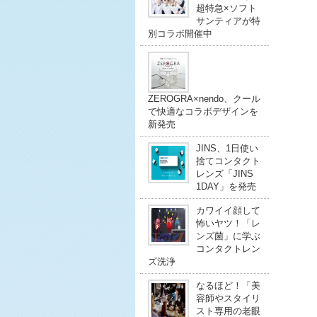
超特急×ソフト
サンティアが特
別コラボ開催中
ZEROGRA×nendo、クール
で快適なコラボデザインを
新発売
JINS、1日使い
捨てコンタクト
レンズ「JINS
1DAY」を発売
カワイイ顔して
怖いヤツ！「レ
ンズ菌」に学ぶ
コンタクトレン
ズ洗浄
なるほど！「美
容師やスタイリ
スト専用の老眼