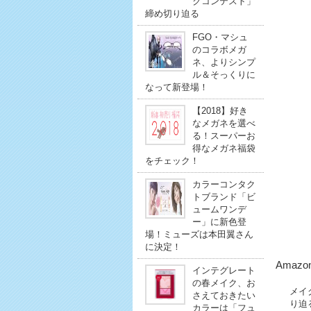
クコンテスト」
締め切り迫る
FGO・マシュ
のコラボメガ
ネ、よりシンプ
ル＆そっくりに
なって新登場！
【2018】好き
なメガネを選べ
る！スーパーお
得なメガネ福袋
をチェック！
カラーコンタク
トブランド「ビ
ュームワンデ
ー」に新色登
場！ミューズは本田翼さん
に決定！
Amazo
インテグレート
の春メイク、お
メイ
さえておきたい
り迫
カラーは「フュ