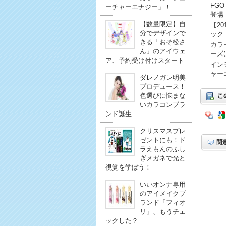
FG
ーチャーエナジー」！
登場
【数量限定】自
【2
分でデザインで
ック
きる「おそ松さ
カラ
ん」のアイウェ
ーズ
ア、予約受け付けスタート
イン
ャー
ダレノガレ明美
プロデュース！
色選びに悩まな
いカラコンブラ
ンド誕生
クリスマスプレ
ゼントにも！ド
ラえもんのふし
ぎメガネで光と
視覚を学ぼう！
いいオンナ専用
のアイメイクブ
ランド「フィオ
リ」、もうチェ
ックした？