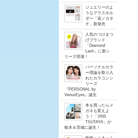
ジュエリーのよ
うなグラスホル
ダー「宙ノカタ
チ」新発売
人気のつけまつ
げブランド
「Diamond
Lash」に新シ
リーズ登場！
パーソナルカラ
ー理論を取り入
れたカラコンシ
リーズ
『PERSONAL by
VenusEyes』誕生
本を買ったらメ
ガネも変えよ
う！「JINS
TSUTAYA」が
栃木＆茨城に誕生！
乾燥・くま・く