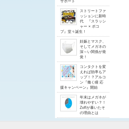
サポート
ストリートファ
ッションに新時
代 『スラッシ
ャー × ポコ
プ』堂々誕生！
妊娠とマスク、
そしてメガネの
深～い関係が発
覚！
コンタクトを変
えれば効率もア
ップ！？アルコ
ン『働く瞳 応
援キャンペーン』開始
年末はメガネが
壊れやすい？！
Zoffが暴いたそ
の理由とは