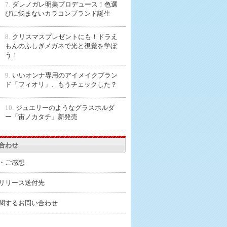
7.
ダレノガレ明美プロデュース！色選
びに悩まないカラコンブランド誕生
8.
クリスマスプレゼントにも！ドラえ
もんのふしぎメガネで光と視覚を学ぼ
う！
9.
いいオンナ専用のアイメイクブラン
ド「フィオリ」、もうチェックした？
10.
ジュエリーのようなグラスホルダ
ー「宙ノカタチ」新発売
合わせ
・ご感想
リリース送付先
関するお問い合わせ