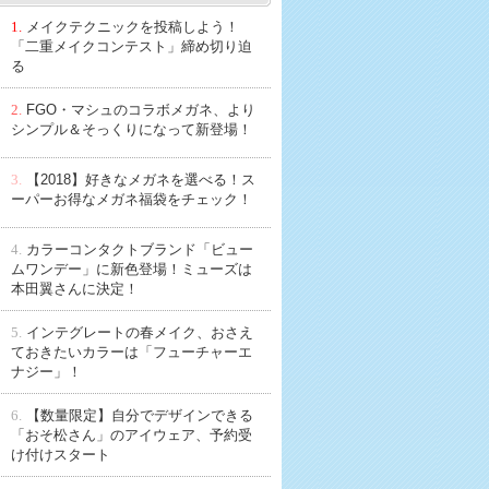
1.
メイクテクニックを投稿しよう！
「二重メイクコンテスト」締め切り迫
る
2.
FGO・マシュのコラボメガネ、より
シンプル＆そっくりになって新登場！
3.
【2018】好きなメガネを選べる！ス
ーパーお得なメガネ福袋をチェック！
4.
カラーコンタクトブランド「ビュー
ムワンデー」に新色登場！ミューズは
本田翼さんに決定！
5.
インテグレートの春メイク、おさえ
ておきたいカラーは「フューチャーエ
ナジー」！
6.
【数量限定】自分でデザインできる
「おそ松さん」のアイウェア、予約受
け付けスタート