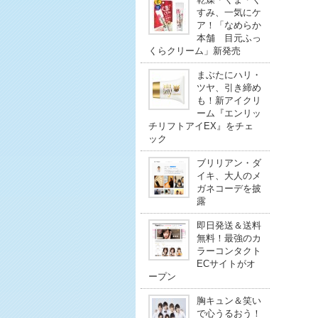
すみ、一気にケ
ア！「なめらか
本舗 目元ふっ
くらクリーム」新発売
まぶたにハリ・
ツヤ、引き締め
も！新アイクリ
ーム『エンリッ
チリフトアイEX』をチェ
ック
ブリリアン・ダ
イキ、大人のメ
ガネコーデを披
露
即日発送＆送料
無料！最強のカ
ラーコンタクト
ECサイトがオ
ープン
胸キュン＆笑い
で心うるおう！