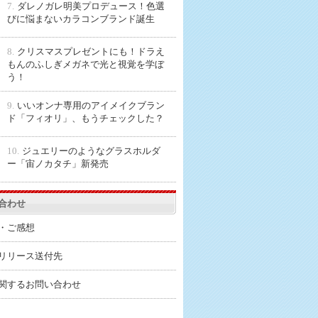
7.
ダレノガレ明美プロデュース！色選
びに悩まないカラコンブランド誕生
8.
クリスマスプレゼントにも！ドラえ
もんのふしぎメガネで光と視覚を学ぼ
う！
9.
いいオンナ専用のアイメイクブラン
ド「フィオリ」、もうチェックした？
10.
ジュエリーのようなグラスホルダ
ー「宙ノカタチ」新発売
合わせ
・ご感想
リリース送付先
関するお問い合わせ