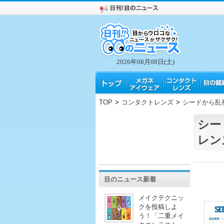
2026年08月08日(土)
TOP
>
コンタクトレンズ
>
シードから乱
シー
レン
目のニュース新着
メイクテクニッ
クを投稿しよ
う！「二重メイ