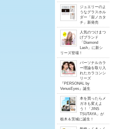
ジュエリーのよ
うなグラスホル
ダー「宙ノカタ
チ」新発売
人気のつけまつ
げブランド
「Diamond
Lash」に新シ
リーズ登場！
パーソナルカラ
ー理論を取り入
れたカラコンシ
リーズ
『PERSONAL by
VenusEyes』誕生
本を買ったらメ
ガネも変えよ
う！「JINS
TSUTAYA」が
栃木＆茨城に誕生！
乾燥・くま・く