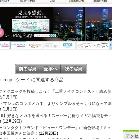
n.co.jp : シード に関連する商品
クテクニックを投稿しよう！「二重メイクコンテスト」締め切
る
(1月1日)
O・マシュのコラボメガネ、よりシンプル＆そっくりになって新
！
(1月1日)
018】好きなメガネを選べる！スーパーお得なメガネ福袋をチェ
！
(12月29日)
ーコンタクトブランド「ビュームワンデー」に新色登場！ミュ
は本田翼さんに決定！
(12月28日)
アクセ