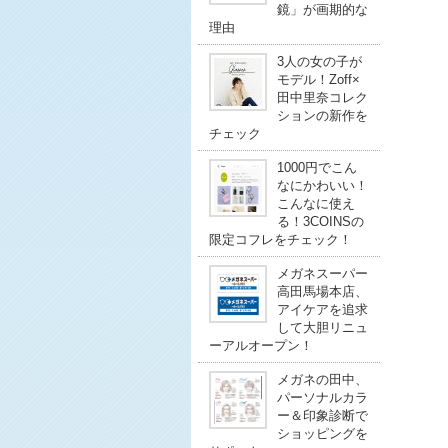
鏡」が画期的な
理由
3人の女の子が
モデル！Zoff×
田中里奈コレク
ションの新作を
チェック
1000円でこん
なにかわいい！
こんなに使え
る！3COINSの
限定コフレをチェック！
メガネスーパー
高田馬場本店、
アイケアを追求
して大胆リニュ
ーアルオープン！
メガネの田中、
パーソナルカラ
ー＆印象診断で
ショッピングを