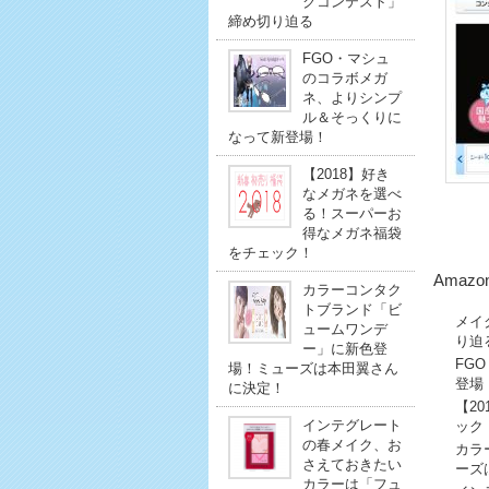
クコンテスト」
締め切り迫る
FGO・マシュ
のコラボメガ
ネ、よりシンプ
ル＆そっくりに
なって新登場！
【2018】好き
なメガネを選べ
る！スーパーお
得なメガネ福袋
をチェック！
Amazo
カラーコンタク
トブランド「ビ
メイ
ュームワンデ
り迫
ー」に新色登
FG
場！ミューズは本田翼さん
登場
に決定！
【2
インテグレート
ック
の春メイク、お
カラ
さえておきたい
ーズ
カラーは「フュ