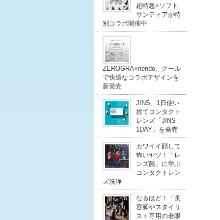
超特急×ソフト
サンティアが特
別コラボ開催中
ZEROGRA×nendo、クール
で快適なコラボデザインを
新発売
JINS、1日使い
捨てコンタクト
レンズ「JINS
1DAY」を発売
カワイイ顔して
怖いヤツ！「レ
ンズ菌」に学ぶ
コンタクトレン
ズ洗浄
なるほど！「美
容師やスタイリ
スト専用の老眼