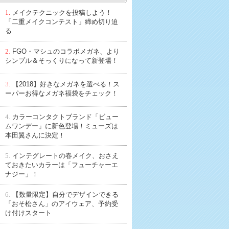
1.
メイクテクニックを投稿しよう！
「二重メイクコンテスト」締め切り迫
る
2.
FGO・マシュのコラボメガネ、より
シンプル＆そっくりになって新登場！
3.
【2018】好きなメガネを選べる！ス
ーパーお得なメガネ福袋をチェック！
4.
カラーコンタクトブランド「ビュー
ムワンデー」に新色登場！ミューズは
本田翼さんに決定！
5.
インテグレートの春メイク、おさえ
ておきたいカラーは「フューチャーエ
ナジー」！
6.
【数量限定】自分でデザインできる
「おそ松さん」のアイウェア、予約受
け付けスタート