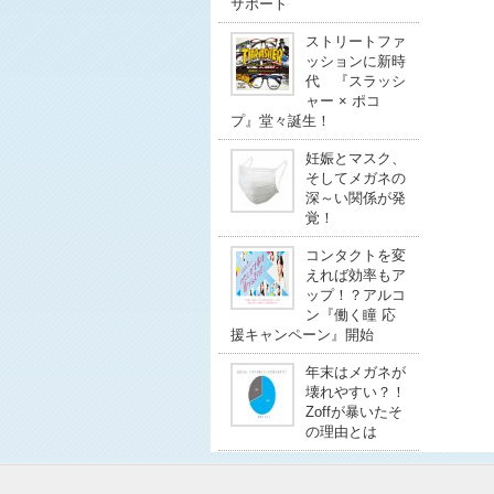
サポート
ストリートファ
ッションに新時
代 『スラッシ
ャー × ポコ
プ』堂々誕生！
妊娠とマスク、
そしてメガネの
深～い関係が発
覚！
コンタクトを変
えれば効率もア
ップ！？アルコ
ン『働く瞳 応
援キャンペーン』開始
年末はメガネが
壊れやすい？！
Zoffが暴いたそ
の理由とは