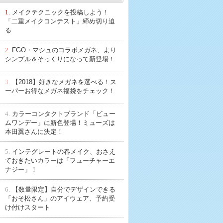
1.
メイクテクニックを投稿しよう！
「二重メイクコンテスト」締め切り迫
る
2.
FGO・マシュのコラボメガネ、より
シンプル＆そっくりになって新登場！
3.
【2018】好きなメガネを選べる！ス
ーパーお得なメガネ福袋をチェック！
4.
カラーコンタクトブランド「ビュー
ムワンデー」に新色登場！ミューズは
本田翼さんに決定！
5.
インテグレートの春メイク、おさえ
ておきたいカラーは「フューチャーエ
ナジー」！
6.
【数量限定】自分でデザインできる
「おそ松さん」のアイウェア、予約受
け付けスタート