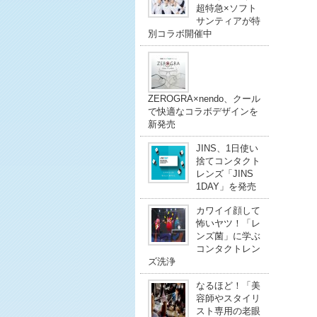
超特急×ソフト
サンティアが特
別コラボ開催中
ZEROGRA×nendo、クール
で快適なコラボデザインを
新発売
JINS、1日使い
捨てコンタクト
レンズ「JINS
1DAY」を発売
カワイイ顔して
怖いヤツ！「レ
ンズ菌」に学ぶ
コンタクトレン
ズ洗浄
なるほど！「美
容師やスタイリ
スト専用の老眼