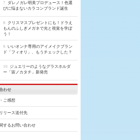
7.
ダレノガレ明美プロデュース！色選
びに悩まないカラコンブランド誕生
8.
クリスマスプレゼントにも！ドラえ
もんのふしぎメガネで光と視覚を学ぼ
う！
9.
いいオンナ専用のアイメイクブラン
ド「フィオリ」、もうチェックした？
10.
ジュエリーのようなグラスホルダ
ー「宙ノカタチ」新発売
合わせ
・ご感想
リリース送付先
関するお問い合わせ