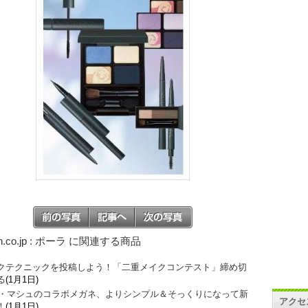
n.co.jp : ポーラ に関連する商品
クテクニックを投稿しよう！「二重メイクコンテスト」締め切
る
(1月1日)
O・マシュのコラボメガネ、よりシンプル＆そっくりになって新
アクセ
！
(1月1日)