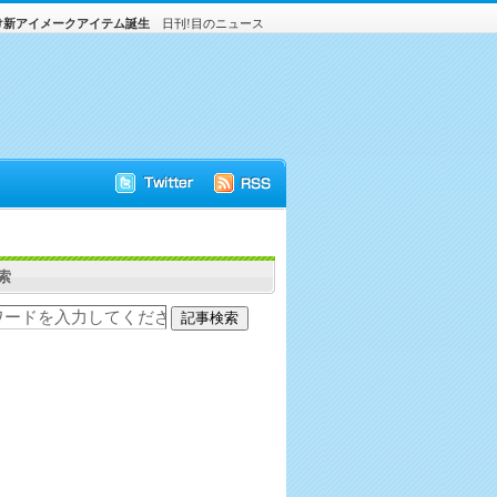
け新アイメークアイテム誕生
日刊!目のニュース
索