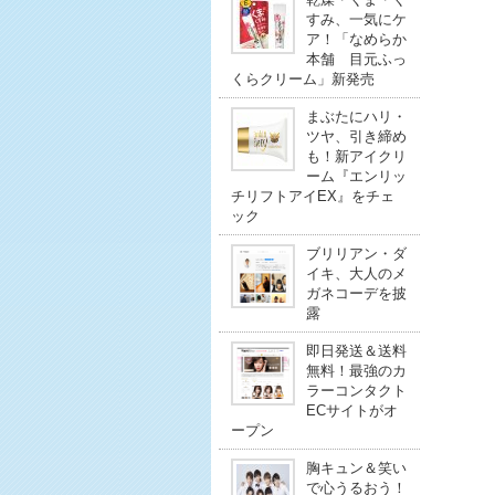
すみ、一気にケ
ア！「なめらか
本舗 目元ふっ
くらクリーム」新発売
まぶたにハリ・
ツヤ、引き締め
も！新アイクリ
ーム『エンリッ
チリフトアイEX』をチェ
ック
ブリリアン・ダ
イキ、大人のメ
ガネコーデを披
露
即日発送＆送料
無料！最強のカ
ラーコンタクト
ECサイトがオ
ープン
胸キュン＆笑い
で心うるおう！