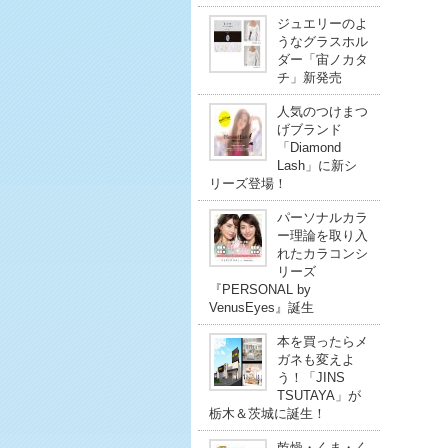
ジュエリーのよ
うなグラスホル
ダー「宙ノカタ
チ」新発売
人気のつけまつ
げブランド
「Diamond
Lash」に新シ
リーズ登場！
パーソナルカラ
ー理論を取り入
れたカラコンシ
リーズ
『PERSONAL by
VenusEyes』誕生
本を買ったらメ
ガネも変えよ
う！「JINS
TSUTAYA」が
栃木＆茨城に誕生！
乾燥・くま・く