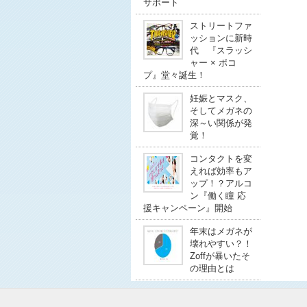
サポート
ストリートファ
ッションに新時
代 『スラッシ
ャー × ポコ
プ』堂々誕生！
妊娠とマスク、
そしてメガネの
深～い関係が発
覚！
コンタクトを変
えれば効率もア
ップ！？アルコ
ン『働く瞳 応
援キャンペーン』開始
年末はメガネが
壊れやすい？！
Zoffが暴いたそ
の理由とは