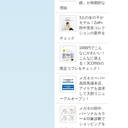
鏡」が画期的な
理由
3人の女の子が
モデル！Zoff×
田中里奈コレク
ションの新作を
チェック
1000円でこん
なにかわいい！
こんなに使え
る！3COINSの
限定コフレをチェック！
メガネスーパー
高田馬場本店、
アイケアを追求
して大胆リニュ
ーアルオープン！
メガネの田中、
パーソナルカラ
ー＆印象診断で
ショッピングを