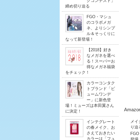
クコンテスト」
締め切り迫る
FGO・マシュ
のコラボメガ
ネ、よりシンプ
ル＆そっくりに
なって新登場！
【2018】好き
なメガネを選べ
る！スーパーお
得なメガネ福袋
をチェック！
カラーコンタク
トブランド「ビ
ュームワンデ
ー」に新色登
場！ミューズは本田翼さん
Amazo
に決定！
メイ
インテグレート
り迫
の春メイク、お
さえておきたい
FG
カラーは「フュ
登場