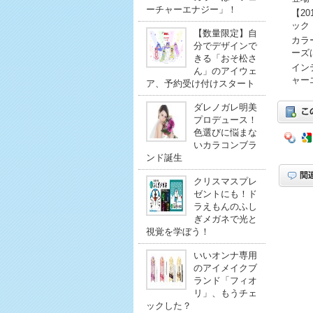
ーチャーエナジー」！
【2
ック
【数量限定】自
カラ
分でデザインで
ーズ
きる「おそ松さ
イン
ん」のアイウェ
ャー
ア、予約受け付けスタート
ダレノガレ明美
プロデュース！
色選びに悩まな
いカラコンブラ
ンド誕生
クリスマスプレ
ゼントにも！ド
ラえもんのふし
ぎメガネで光と
視覚を学ぼう！
いいオンナ専用
のアイメイクブ
ランド「フィオ
リ」、もうチェ
ックした？