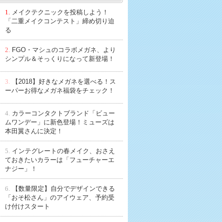
1.
メイクテクニックを投稿しよう！
「二重メイクコンテスト」締め切り迫
る
2.
FGO・マシュのコラボメガネ、より
シンプル＆そっくりになって新登場！
3.
【2018】好きなメガネを選べる！ス
ーパーお得なメガネ福袋をチェック！
4.
カラーコンタクトブランド「ビュー
ムワンデー」に新色登場！ミューズは
本田翼さんに決定！
5.
インテグレートの春メイク、おさえ
ておきたいカラーは「フューチャーエ
ナジー」！
6.
【数量限定】自分でデザインできる
「おそ松さん」のアイウェア、予約受
け付けスタート