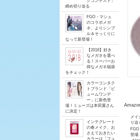
クコンテスト」
締め切り迫る
FGO・マシュ
のコラボメガ
ネ、よりシンプ
ル＆そっくりに
なって新登場！
【2018】好き
なメガネを選べ
る！スーパーお
得なメガネ福袋
をチェック！
カラーコンタク
トブランド「ビ
ュームワンデ
ー」に新色登
Amaz
場！ミューズは本田翼さん
に決定！
メイ
インテグレート
り迫
の春メイク、お
FG
さえておきたい
登場
カラーは「フュ