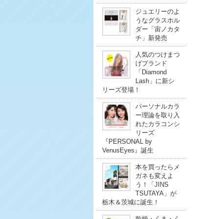
ジュエリーのよ
うなグラスホル
ダー「宙ノカタ
チ」新発売
人気のつけまつ
げブランド
「Diamond
Lash」に新シ
リーズ登場！
パーソナルカラ
ー理論を取り入
れたカラコンシ
リーズ
『PERSONAL by
VenusEyes』誕生
本を買ったらメ
ガネも変えよ
う！「JINS
TSUTAYA」が
栃木＆茨城に誕生！
乾燥・くま・く