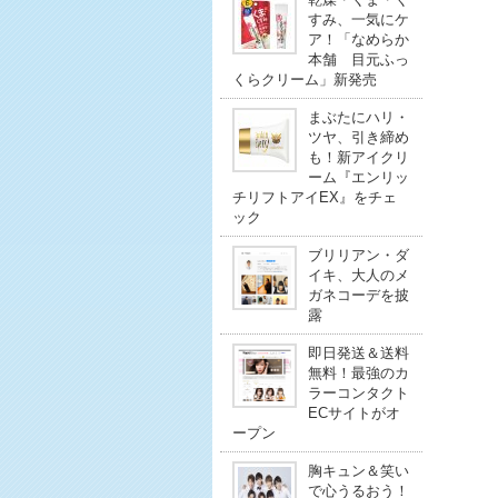
すみ、一気にケ
ア！「なめらか
本舗 目元ふっ
くらクリーム」新発売
まぶたにハリ・
ツヤ、引き締め
も！新アイクリ
ーム『エンリッ
チリフトアイEX』をチェ
ック
ブリリアン・ダ
イキ、大人のメ
ガネコーデを披
露
即日発送＆送料
無料！最強のカ
ラーコンタクト
ECサイトがオ
ープン
胸キュン＆笑い
で心うるおう！