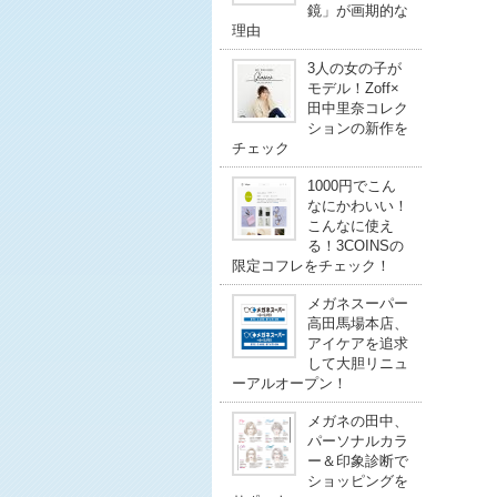
鏡」が画期的な
理由
3人の女の子が
モデル！Zoff×
田中里奈コレク
ションの新作を
チェック
1000円でこん
なにかわいい！
こんなに使え
る！3COINSの
限定コフレをチェック！
メガネスーパー
高田馬場本店、
アイケアを追求
して大胆リニュ
ーアルオープン！
メガネの田中、
パーソナルカラ
ー＆印象診断で
ショッピングを