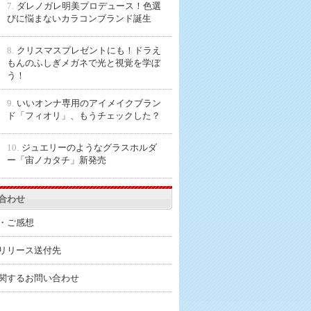
7.
ダレノガレ明美プロデュース！色選
びに悩まないカラコンブランド誕生
8.
クリスマスプレゼントにも！ドラえ
もんのふしぎメガネで光と視覚を学ぼ
う！
9.
いいオンナ専用のアイメイクブラン
ド「フィオリ」、もうチェックした？
10.
ジュエリーのようなグラスホルダ
ー「宙ノカタチ」新発売
合わせ
・ご感想
リリース送付先
関するお問い合わせ