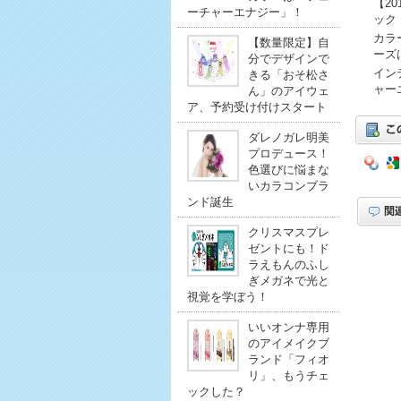
【2
ーチャーエナジー」！
ック
カラ
【数量限定】自
ーズ
分でデザインで
イン
きる「おそ松さ
ャー
ん」のアイウェ
ア、予約受け付けスタート
ダレノガレ明美
プロデュース！
色選びに悩まな
いカラコンブラ
ンド誕生
クリスマスプレ
ゼントにも！ド
ラえもんのふし
ぎメガネで光と
視覚を学ぼう！
いいオンナ専用
のアイメイクブ
ランド「フィオ
リ」、もうチェ
ックした？