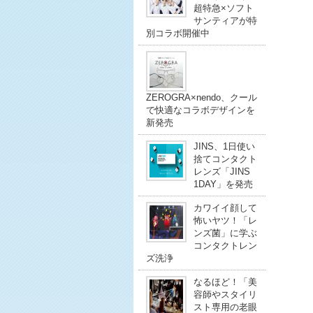
超特急×ソフト
サンティアが特
別コラボ開催中
ZEROGRA×nendo、クール
で快適なコラボデザインを
新発売
JINS、1日使い
捨てコンタクト
レンズ「JINS
1DAY」を発売
カワイイ顔して
怖いヤツ！「レ
ンズ菌」に学ぶ
コンタクトレン
ズ洗浄
なるほど！「美
容師やスタイリ
スト専用の老眼