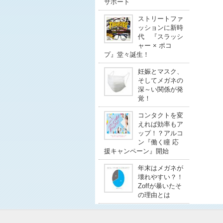
サポート
ストリートファ
ッションに新時
代 『スラッシ
ャー × ポコ
プ』堂々誕生！
妊娠とマスク、
そしてメガネの
深～い関係が発
覚！
コンタクトを変
えれば効率もア
ップ！？アルコ
ン『働く瞳 応
援キャンペーン』開始
年末はメガネが
壊れやすい？！
Zoffが暴いたそ
の理由とは