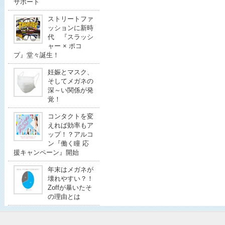
サポート
ストリートファ
ッションに新時
代 『スラッシ
ャー × ポコ
プ』堂々誕生！
妊娠とマスク、
そしてメガネの
深～い関係が発
覚！
コンタクトを変
えれば効率もア
ップ！？アルコ
ン『働く瞳 応
援キャンペーン』開始
年末はメガネが
壊れやすい？！
Zoffが暴いたそ
の理由とは