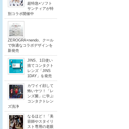
超特急×ソフト
サンティアが特
別コラボ開催中
ZEROGRA×nendo、クール
で快適なコラボデザインを
新発売
JINS、1日使い
捨てコンタクト
レンズ「JINS
1DAY」を発売
カワイイ顔して
怖いヤツ！「レ
ンズ菌」に学ぶ
コンタクトレン
ズ洗浄
なるほど！「美
容師やスタイリ
スト専用の老眼