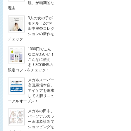
鏡」が画期的な
理由
3人の女の子が
モデル！Zoff×
田中里奈コレク
ションの新作を
チェック
1000円でこん
なにかわいい！
こんなに使え
る！3COINSの
限定コフレをチェック！
メガネスーパー
高田馬場本店、
アイケアを追求
して大胆リニュ
ーアルオープン！
メガネの田中、
パーソナルカラ
ー＆印象診断で
ショッピングを