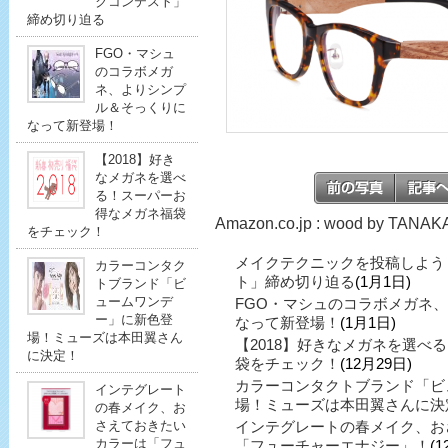
クコンテスト」
締め切り迫る
FGO・マシュ
のコラボメガ
ネ、よりシンプ
ル＆そっくりに
なって新登場！
【2018】好き
なメガネを選べ
る！スーパーお
得なメガネ福袋
Amazon.co.jp : wood by T
をチェック！
メイクテクニックを投稿しよう
カラーコンタク
ト」締め切り迫る
(1月1日)
トブランド「ビ
ュームワンデ
FGO・マシュのコラボメガネ
ー」に新色登
なって新登場！
(1月1日)
場！ミューズは本田翼さん
【2018】好きなメガネを選べ
に決定！
袋をチェック！
(12月29日)
カラーコンタクトブランド「ビ
インテグレート
場！ミューズは本田翼さんに決
の春メイク、お
さえておきたい
インテグレートの春メイク、お
カラーは「フュ
「フューチャーエナジー」！
(1