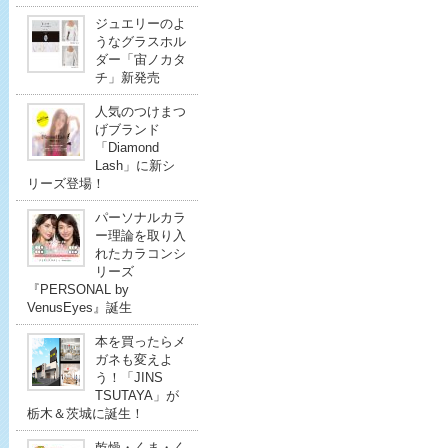
ジュエリーのよ
うなグラスホル
ダー「宙ノカタ
チ」新発売
人気のつけまつ
げブランド
「Diamond
Lash」に新シ
リーズ登場！
パーソナルカラ
ー理論を取り入
れたカラコンシ
リーズ
『PERSONAL by
VenusEyes』誕生
本を買ったらメ
ガネも変えよ
う！「JINS
TSUTAYA」が
栃木＆茨城に誕生！
乾燥・くま・く