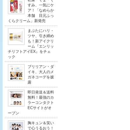
すみ、一気にケ
ア！「なめらか
本舗 目元ふっ
くらクリーム」新発売
まぶたにハリ・
ツヤ、引き締め
も！新アイクリ
ーム『エンリッ
チリフトアイEX』をチェ
ック
ブリリアン・ダ
イキ、大人のメ
ガネコーデを披
露
即日発送＆送料
無料！最強のカ
ラーコンタクト
ECサイトがオ
ープン
胸キュン＆笑い
で心うるおう！