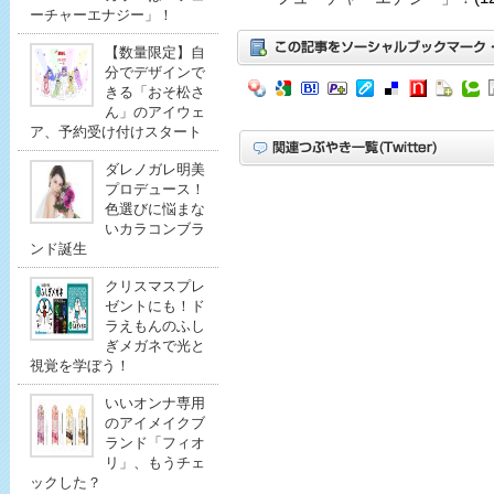
ーチャーエナジー」！
【数量限定】自
分でデザインで
きる「おそ松さ
ん」のアイウェ
ア、予約受け付けスタート
ダレノガレ明美
プロデュース！
色選びに悩まな
いカラコンブラ
ンド誕生
クリスマスプレ
ゼントにも！ド
ラえもんのふし
ぎメガネで光と
視覚を学ぼう！
いいオンナ専用
のアイメイクブ
ランド「フィオ
リ」、もうチェ
ックした？