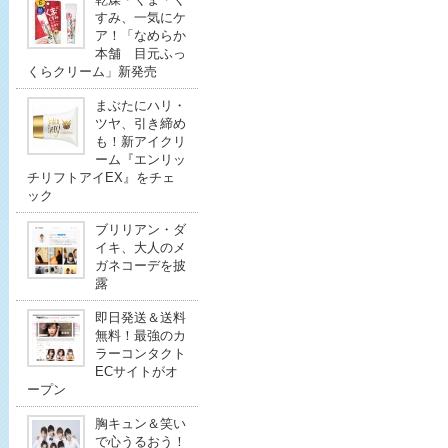
すみ、一気にケ
ア！「なめらか
本舗 目元ふっ
くらクリーム」新発売
まぶたにハリ・
ツヤ、引き締め
も！新アイクリ
ーム『エンリッ
チリフトアイEX』をチェ
ック
ブリリアン・ダ
イキ、大人のメ
ガネコーデを披
露
即日発送＆送料
無料！最強のカ
ラーコンタクト
ECサイトがオ
ープン
胸キュン＆笑い
で心うるおう！