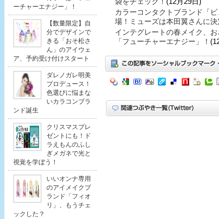
袋をチェック！
(12月29日)
ーチャーエナジー」！
カラーコンタクトブランド「ビ
場！ミューズは本田翼さんに決
【数量限定】自
インテグレートの春メイク、お
分でデザインで
きる「おそ松さ
「フューチャーエナジー」！
(1
ん」のアイウェ
ア、予約受け付けスタート
ダレノガレ明美
プロデュース！
色選びに悩まな
いカラコンブラ
ンド誕生
クリスマスプレ
ゼントにも！ド
ラえもんのふし
ぎメガネで光と
視覚を学ぼう！
いいオンナ専用
のアイメイクブ
ランド「フィオ
リ」、もうチェ
ックした？