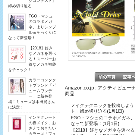
クコンテスト」
締め切り迫る
FGO・マシュ
のコラボメガ
ネ、よりシンプ
ル＆そっくりに
なって新登場！
【2018】好き
なメガネを選べ
る！スーパーお
得なメガネ福袋
をチェック！
カラーコンタク
トブランド「ビ
Amazon.co.jp : アクティ
ュームワンデ
商品
ー」に新色登
場！ミューズは本田翼さん
メイクテクニックを投稿しよう
に決定！
ト」締め切り迫る
(1月1日)
インテグレート
FGO・マシュのコラボメガネ
の春メイク、お
なって新登場！
(1月1日)
さえておきたい
【2018】好きなメガネを選べ
カラーは「フュ