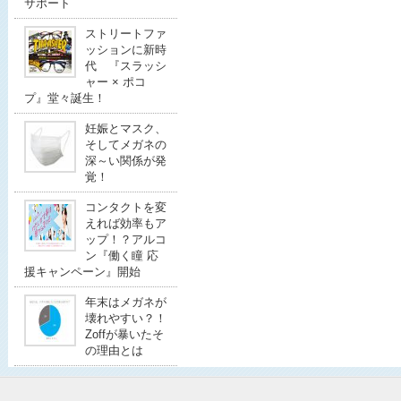
サポート
ストリートファ
ッションに新時
代 『スラッシ
ャー × ポコ
プ』堂々誕生！
妊娠とマスク、
そしてメガネの
深～い関係が発
覚！
コンタクトを変
えれば効率もア
ップ！？アルコ
ン『働く瞳 応
援キャンペーン』開始
年末はメガネが
壊れやすい？！
Zoffが暴いたそ
の理由とは