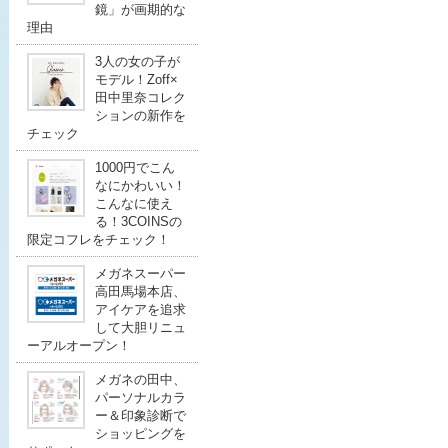
鏡」が画期的な
理由
3人の女の子が
モデル！Zoff×
田中里奈コレク
ションの新作を
チェック
1000円でこん
なにかわいい！
こんなに使え
る！3COINSの
限定コフレをチェック！
メガネスーパー
高田馬場本店、
アイケアを追求
して大胆リニュ
ーアルオープン！
メガネの田中、
パーソナルカラ
ー＆印象診断で
ショッピングを