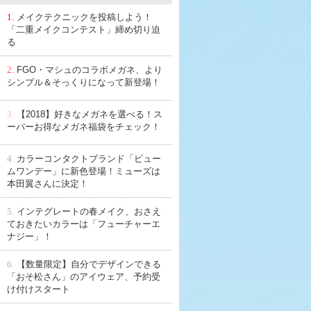
1.
メイクテクニックを投稿しよう！
「二重メイクコンテスト」締め切り迫
る
2.
FGO・マシュのコラボメガネ、より
シンプル＆そっくりになって新登場！
3.
【2018】好きなメガネを選べる！ス
ーパーお得なメガネ福袋をチェック！
4.
カラーコンタクトブランド「ビュー
ムワンデー」に新色登場！ミューズは
本田翼さんに決定！
5.
インテグレートの春メイク、おさえ
ておきたいカラーは「フューチャーエ
ナジー」！
6.
【数量限定】自分でデザインできる
「おそ松さん」のアイウェア、予約受
け付けスタート