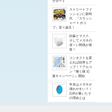
サポート
ストリートファ
ッションに新時
代 『スラッシ
ャー × ポコ
プ』堂々誕生！
妊娠とマスク、
そしてメガネの
深～い関係が発
覚！
コンタクトを変
えれば効率もア
ップ！？アルコ
ン『働く瞳 応
援キャンペーン』開始
年末はメガネが
壊れやすい？！
Zoffが暴いたそ
の理由とは