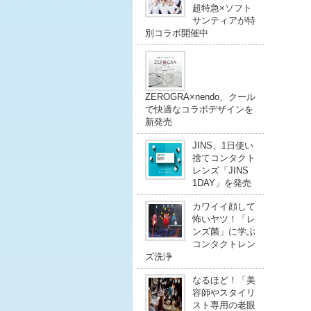
超特急×ソフト
サンティアが特
別コラボ開催中
ZEROGRA×nendo、クール
で快適なコラボデザインを
新発売
JINS、1日使い
捨てコンタクト
レンズ「JINS
1DAY」を発売
カワイイ顔して
怖いヤツ！「レ
ンズ菌」に学ぶ
コンタクトレン
ズ洗浄
なるほど！「美
容師やスタイリ
スト専用の老眼