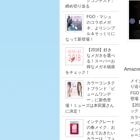
クコンテスト」
締め切り迫る
FGO・マシュ
のコラボメガ
ネ、よりシンプ
ル＆そっくりに
なって新登場！
【2018】好き
なメガネを選べ
る！スーパーお
得なメガネ福袋
Amaz
をチェック！
メイ
カラーコンタク
り迫
トブランド「ビ
FG
ュームワンデ
登場
ー」に新色登
【2
場！ミューズは本田翼さん
ック
に決定！
カラ
インテグレート
ーズ
の春メイク、お
イン
さえておきたい
ャー
カラーは「フュ