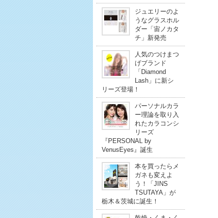
ジュエリーのよ
うなグラスホル
ダー「宙ノカタ
チ」新発売
人気のつけまつ
げブランド
「Diamond
Lash」に新シ
リーズ登場！
パーソナルカラ
ー理論を取り入
れたカラコンシ
リーズ
『PERSONAL by
VenusEyes』誕生
本を買ったらメ
ガネも変えよ
う！「JINS
TSUTAYA」が
栃木＆茨城に誕生！
乾燥・くま・く