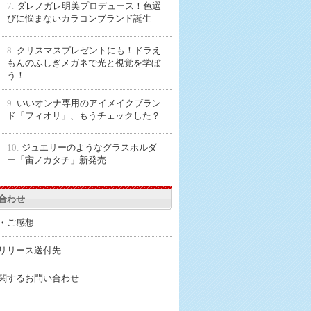
7.
ダレノガレ明美プロデュース！色選
びに悩まないカラコンブランド誕生
8.
クリスマスプレゼントにも！ドラえ
もんのふしぎメガネで光と視覚を学ぼ
う！
9.
いいオンナ専用のアイメイクブラン
ド「フィオリ」、もうチェックした？
10.
ジュエリーのようなグラスホルダ
ー「宙ノカタチ」新発売
合わせ
・ご感想
リリース送付先
関するお問い合わせ