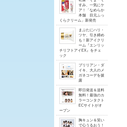
すみ、一気にケ
ア！「なめらか
本舗 目元ふっ
くらクリーム」新発売
まぶたにハリ・
ツヤ、引き締め
も！新アイクリ
ーム『エンリッ
チリフトアイEX』をチェ
ック
ブリリアン・ダ
イキ、大人のメ
ガネコーデを披
露
即日発送＆送料
無料！最強のカ
ラーコンタクト
ECサイトがオ
ープン
胸キュン＆笑い
で心うるおう！