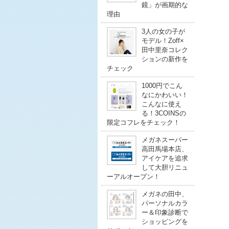
鏡」が画期的な
理由
3人の女の子が
モデル！Zoff×
田中里奈コレク
ションの新作を
チェック
1000円でこん
なにかわいい！
こんなに使え
る！3COINSの
限定コフレをチェック！
メガネスーパー
高田馬場本店、
アイケアを追求
して大胆リニュ
ーアルオープン！
メガネの田中、
パーソナルカラ
ー＆印象診断で
ショッピングを