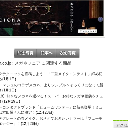
on.co.jp : メガネフェア に関連する商品
クテクニックを投稿しよう！「二重メイクコンテスト」締め切
る
(1月1日)
O・マシュのコラボメガネ、よりシンプル＆そっくりになって新
！
(1月1日)
018】好きなメガネを選べる！スーパーお得なメガネ福袋をチェ
！
(12月29日)
ーコンタクトブランド「ビュームワンデー」に新色登場！ミュ
は本田翼さんに決定！
(12月28日)
テグレートの春メイク、おさえておきたいカラーは「フューチ
エナジー」！
(12月26日)
アクセ