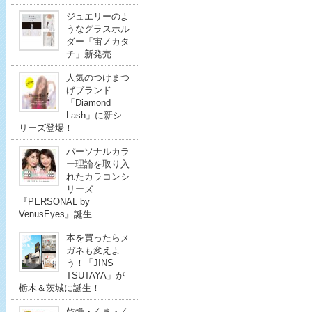
ジュエリーのよ
うなグラスホル
ダー「宙ノカタ
チ」新発売
人気のつけまつ
げブランド
「Diamond
Lash」に新シ
リーズ登場！
パーソナルカラ
ー理論を取り入
れたカラコンシ
リーズ
『PERSONAL by
VenusEyes』誕生
本を買ったらメ
ガネも変えよ
う！「JINS
TSUTAYA」が
栃木＆茨城に誕生！
乾燥・くま・く