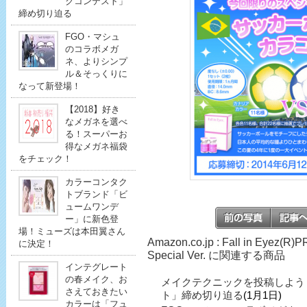
クコンテスト」
締め切り迫る
FGO・マシュ
のコラボメガ
ネ、よりシンプ
ル＆そっくりに
なって新登場！
【2018】好き
なメガネを選べ
る！スーパーお
得なメガネ福袋
をチェック！
カラーコンタク
トブランド「ビ
ュームワンデ
ー」に新色登
場！ミューズは本田翼さん
Amazon.co.jp : Fall in Eyez(R)
に決定！
Special Ver. に関連する商品
インテグレート
の春メイク、お
メイクテクニックを投稿しよう
さえておきたい
ト」締め切り迫る
(1月1日)
カラーは「フュ