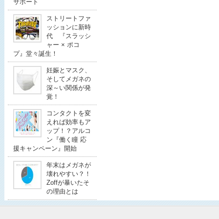
サポート
ストリートファ
ッションに新時
代 『スラッシ
ャー × ポコ
プ』堂々誕生！
妊娠とマスク、
そしてメガネの
深～い関係が発
覚！
コンタクトを変
えれば効率もア
ップ！？アルコ
ン『働く瞳 応
援キャンペーン』開始
年末はメガネが
壊れやすい？！
Zoffが暴いたそ
の理由とは