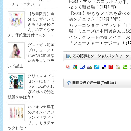
FGO・マシュのコラボメガネ
ーチャーエナジー」！
なって新登場！
(1月1日)
【2018】好きなメガネを選べ
【数量限定】自
袋をチェック！
(12月29日)
分でデザインで
きる「おそ松さ
カラーコンタクトブランド「ビ
ん」のアイウェ
場！ミューズは本田翼さんに決
ア、予約受け付けスタート
インテグレートの春メイク、お
「フューチャーエナジー」！
(1
ダレノガレ明美
プロデュース！
色選びに悩まな
いカラコンブラ
ンド誕生
クリスマスプレ
ゼントにも！ド
ラえもんのふし
ぎメガネで光と
視覚を学ぼう！
いいオンナ専用
のアイメイクブ
ランド「フィオ
リ」、もうチェ
ックした？