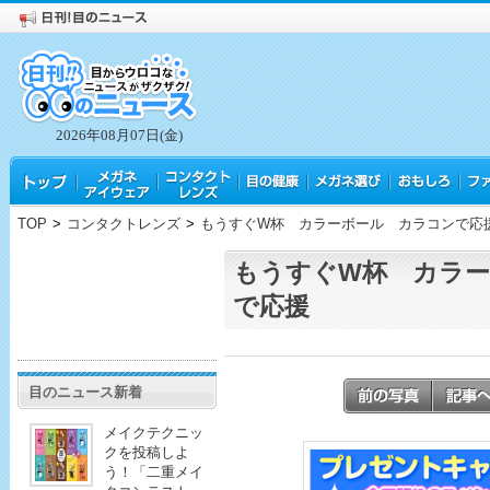
2026年08月07日(金)
TOP
>
コンタクトレンズ
>
もうすぐW杯 カラーボール カラコンで応
もうすぐW杯 カラ
で応援
目のニュース新着
メイクテクニッ
クを投稿しよ
う！「二重メイ