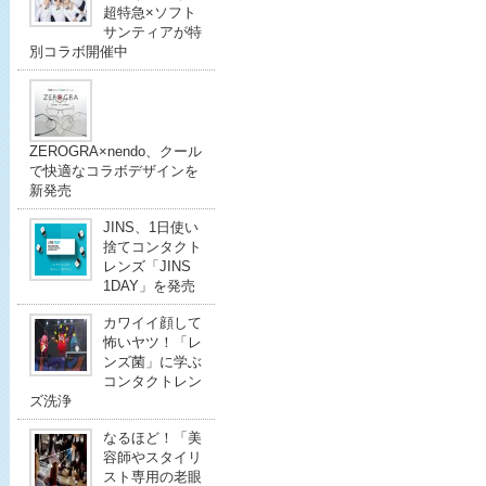
超特急×ソフト
サンティアが特
別コラボ開催中
ZEROGRA×nendo、クール
で快適なコラボデザインを
新発売
JINS、1日使い
捨てコンタクト
レンズ「JINS
1DAY」を発売
カワイイ顔して
怖いヤツ！「レ
ンズ菌」に学ぶ
コンタクトレン
ズ洗浄
なるほど！「美
容師やスタイリ
スト専用の老眼