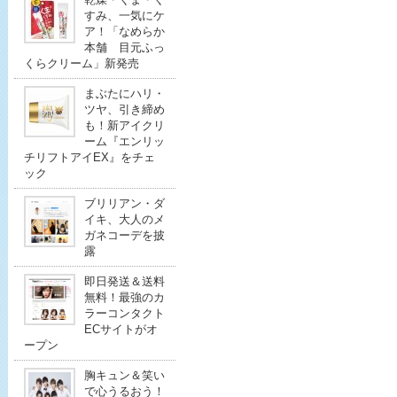
すみ、一気にケ
ア！「なめらか
本舗 目元ふっ
くらクリーム」新発売
まぶたにハリ・
ツヤ、引き締め
も！新アイクリ
ーム『エンリッ
チリフトアイEX』をチェ
ック
ブリリアン・ダ
イキ、大人のメ
ガネコーデを披
露
即日発送＆送料
無料！最強のカ
ラーコンタクト
ECサイトがオ
ープン
胸キュン＆笑い
で心うるおう！