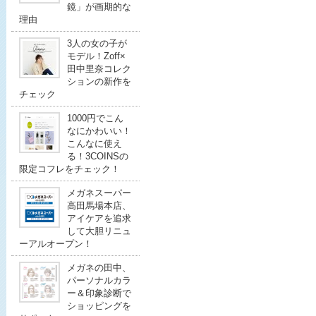
鏡」が画期的な
理由
3人の女の子が
モデル！Zoff×
田中里奈コレク
ションの新作を
チェック
1000円でこん
なにかわいい！
こんなに使え
る！3COINSの
限定コフレをチェック！
メガネスーパー
高田馬場本店、
アイケアを追求
して大胆リニュ
ーアルオープン！
メガネの田中、
パーソナルカラ
ー＆印象診断で
ショッピングを