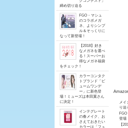
クコンテスト」
締め切り迫る
FGO・マシュ
のコラボメガ
ネ、よりシンプ
ル＆そっくりに
なって新登場！
【2018】好き
なメガネを選べ
る！スーパーお
得なメガネ福袋
をチェック！
カラーコンタク
トブランド「ビ
ュームワンデ
ー」に新色登
Amaz
場！ミューズは本田翼さん
に決定！
メイ
り迫
インテグレート
FG
の春メイク、お
登場
さえておきたい
【2
カラーは「フュ