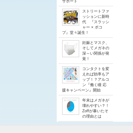
サポート
ストリートファ
ッションに新時
代 『スラッシ
ャー × ポコ
プ』堂々誕生！
妊娠とマスク、
そしてメガネの
深～い関係が発
覚！
コンタクトを変
えれば効率もア
ップ！？アルコ
ン『働く瞳 応
援キャンペーン』開始
年末はメガネが
壊れやすい？！
Zoffが暴いたそ
の理由とは