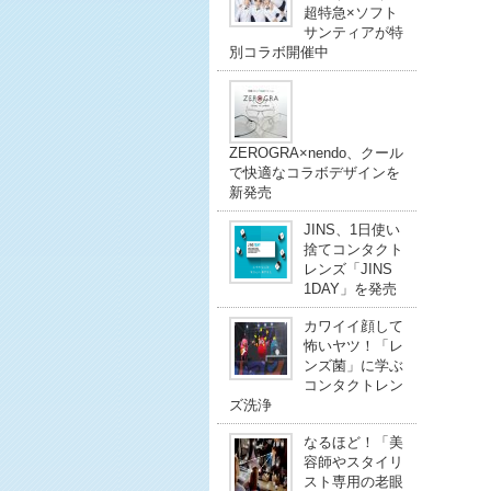
超特急×ソフト
サンティアが特
別コラボ開催中
ZEROGRA×nendo、クール
で快適なコラボデザインを
新発売
JINS、1日使い
捨てコンタクト
レンズ「JINS
1DAY」を発売
カワイイ顔して
怖いヤツ！「レ
ンズ菌」に学ぶ
コンタクトレン
ズ洗浄
なるほど！「美
容師やスタイリ
スト専用の老眼