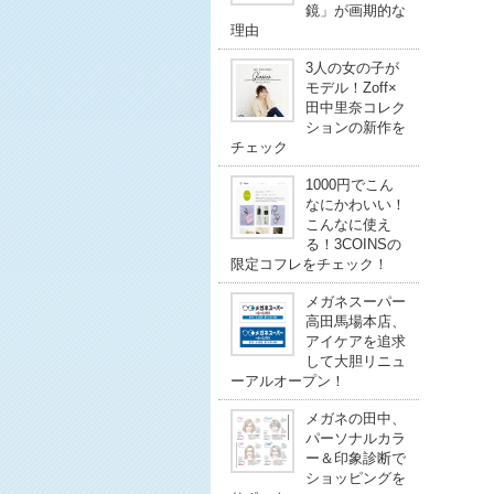
鏡」が画期的な
理由
3人の女の子が
モデル！Zoff×
田中里奈コレク
ションの新作を
チェック
1000円でこん
なにかわいい！
こんなに使え
る！3COINSの
限定コフレをチェック！
メガネスーパー
高田馬場本店、
アイケアを追求
して大胆リニュ
ーアルオープン！
メガネの田中、
パーソナルカラ
ー＆印象診断で
ショッピングを