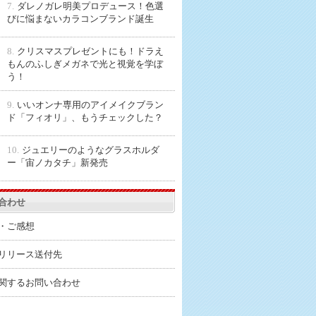
7.
ダレノガレ明美プロデュース！色選
びに悩まないカラコンブランド誕生
8.
クリスマスプレゼントにも！ドラえ
もんのふしぎメガネで光と視覚を学ぼ
う！
9.
いいオンナ専用のアイメイクブラン
ド「フィオリ」、もうチェックした？
10.
ジュエリーのようなグラスホルダ
ー「宙ノカタチ」新発売
合わせ
・ご感想
リリース送付先
関するお問い合わせ