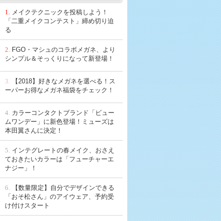
1.
メイクテクニックを投稿しよう！
「二重メイクコンテスト」締め切り迫
る
2.
FGO・マシュのコラボメガネ、より
シンプル＆そっくりになって新登場！
3.
【2018】好きなメガネを選べる！ス
ーパーお得なメガネ福袋をチェック！
4.
カラーコンタクトブランド「ビュー
ムワンデー」に新色登場！ミューズは
本田翼さんに決定！
5.
インテグレートの春メイク、おさえ
ておきたいカラーは「フューチャーエ
ナジー」！
6.
【数量限定】自分でデザインできる
「おそ松さん」のアイウェア、予約受
け付けスタート