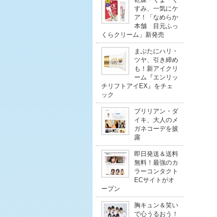
すみ、一気にケ
ア！「なめらか
本舗 目元ふっ
くらクリーム」新発売
まぶたにハリ・
ツヤ、引き締め
も！新アイクリ
ーム『エンリッ
チリフトアイEX』をチェ
ック
ブリリアン・ダ
イキ、大人のメ
ガネコーデを披
露
即日発送＆送料
無料！最強のカ
ラーコンタクト
ECサイトがオ
ープン
胸キュン＆笑い
で心うるおう！