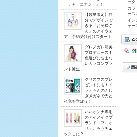
ック
ーチャーエナジー」！
カラ
ーズ
【数量限定】自
分でデザインで
イン
きる「おそ松さ
ャー
ん」のアイウェ
ア、予約受け付けスタート
ダレノガレ明美
プロデュース！
色選びに悩まな
いカラコンブラ
ンド誕生
クリスマスプレ
ゼントにも！ド
ラえもんのふし
ぎメガネで光と
視覚を学ぼう！
いいオンナ専用
のアイメイクブ
ランド「フィオ
リ」、もうチェ
ックした？