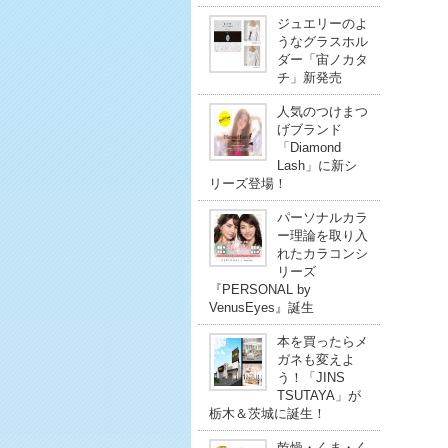
ジュエリーのよ
うなグラスホル
ダー「宙ノカタ
チ」新発売
人気のつけまつ
げブランド
「Diamond
Lash」に新シ
リーズ登場！
パーソナルカラ
ー理論を取り入
れたカラコンシ
リーズ
『PERSONAL by
VenusEyes』誕生
本を買ったらメ
ガネも変えよ
う！「JINS
TSUTAYA」が
栃木＆茨城に誕生！
乾燥・くま・く