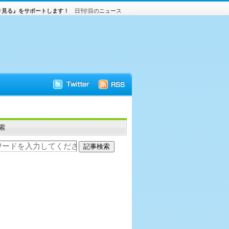
り見る』をサポートします！
日刊!目のニュース
索