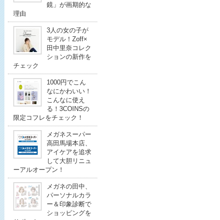
鏡」が画期的な
理由
3人の女の子が
モデル！Zoff×
田中里奈コレク
ションの新作を
チェック
1000円でこん
なにかわいい！
こんなに使え
る！3COINSの
限定コフレをチェック！
メガネスーパー
高田馬場本店、
アイケアを追求
して大胆リニュ
ーアルオープン！
メガネの田中、
パーソナルカラ
ー＆印象診断で
ショッピングを