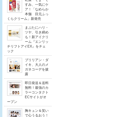
すみ、一気にケ
ア！「なめらか
本舗 目元ふっ
くらクリーム」新発売
まぶたにハリ・
ツヤ、引き締め
も！新アイクリ
ーム『エンリッ
チリフトアイEX』をチェ
ック
ブリリアン・ダ
イキ、大人のメ
ガネコーデを披
露
即日発送＆送料
無料！最強のカ
ラーコンタクト
ECサイトがオ
ープン
胸キュン＆笑い
で心うるおう！