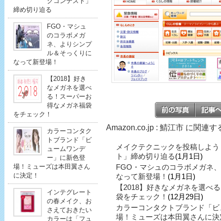
クコンテスト」
締め切り迫る
FGO・マシュ
のコラボメガ
ネ、よりシンプ
ル＆そっくりに
なって新登場！
【2018】好き
なメガネを選べ
る！スーパーお
得なメガネ福袋
をチェック！
Amazon.co.jp : 鯖江市 に関連
カラーコンタク
トブランド「ビ
メイクテクニックを投稿しよう
ュームワンデ
ト」締め切り迫る
(1月1日)
ー」に新色登
場！ミューズは本田翼さん
FGO・マシュのコラボメガネ
に決定！
なって新登場！
(1月1日)
【2018】好きなメガネを選べ
インテグレート
袋をチェック！
(12月29日)
の春メイク、お
カラーコンタクトブランド「ビ
さえておきたい
場！ミューズは本田翼さんに決
カラーは「フュ