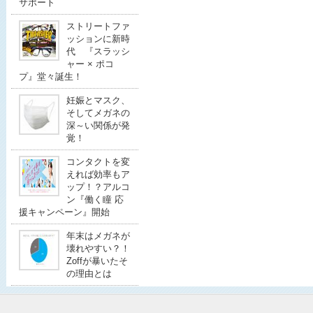
サポート
ストリートファ
ッションに新時
代 『スラッシ
ャー × ポコ
プ』堂々誕生！
妊娠とマスク、
そしてメガネの
深～い関係が発
覚！
コンタクトを変
えれば効率もア
ップ！？アルコ
ン『働く瞳 応
援キャンペーン』開始
年末はメガネが
壊れやすい？！
Zoffが暴いたそ
の理由とは