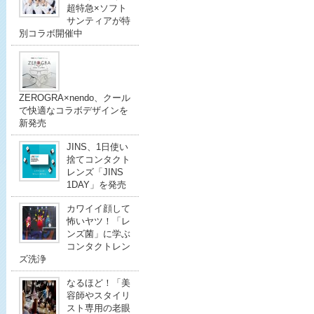
超特急×ソフト
サンティアが特
別コラボ開催中
ZEROGRA×nendo、クール
で快適なコラボデザインを
新発売
JINS、1日使い
捨てコンタクト
レンズ「JINS
1DAY」を発売
カワイイ顔して
怖いヤツ！「レ
ンズ菌」に学ぶ
コンタクトレン
ズ洗浄
なるほど！「美
容師やスタイリ
スト専用の老眼