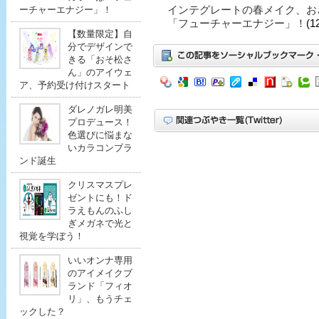
インテグレートの春メイク、お
ーチャーエナジー」！
「フューチャーエナジー」！
(1
【数量限定】自
分でデザインで
きる「おそ松さ
ん」のアイウェ
ア、予約受け付けスタート
ダレノガレ明美
プロデュース！
色選びに悩まな
いカラコンブラ
ンド誕生
クリスマスプレ
ゼントにも！ド
ラえもんのふし
ぎメガネで光と
視覚を学ぼう！
いいオンナ専用
のアイメイクブ
ランド「フィオ
リ」、もうチェ
ックした？