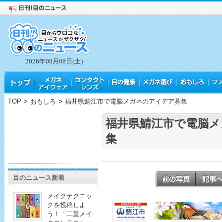
2026年08月08日(土)
TOP
>
おもしろ
>
福井県鯖江市で電脳メガネのアイデア募集
福井県鯖江市で電脳メ
集
目のニュース新着
メイクテクニッ
クを投稿しよ
う！「二重メイ