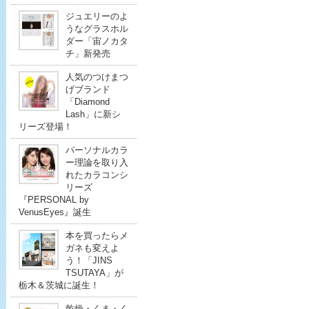
ジュエリーのよ
うなグラスホル
ダー「宙ノカタ
チ」新発売
人気のつけまつ
げブランド
「Diamond
Lash」に新シ
リーズ登場！
パーソナルカラ
ー理論を取り入
れたカラコンシ
リーズ
『PERSONAL by
VenusEyes』誕生
本を買ったらメ
ガネも変えよ
う！「JINS
TSUTAYA」が
栃木＆茨城に誕生！
乾燥・くま・く